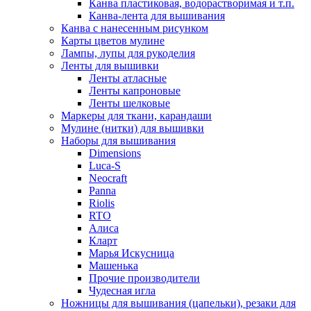
Канва пластиковая, водорастворимая и т.п.
Канва-лента для вышивания
Канва с нанесенным рисунком
Карты цветов мулине
Лампы, лупы для рукоделия
Ленты для вышивки
Ленты атласные
Ленты капроновые
Ленты шелковые
Маркеры для ткани, карандаши
Мулине (нитки) для вышивки
Наборы для вышивания
Dimensions
Luca-S
Neocraft
Panna
Riolis
RTO
Алиса
Кларт
Марья Искусница
Машенька
Прочие производители
Чудесная игла
Ножницы для вышивания (цапельки), резаки для