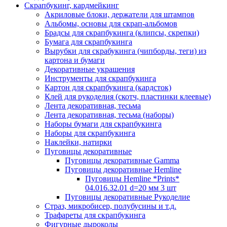
Скрапбукинг, кардмейкинг
Акриловые блоки, держатели для штампов
Альбомы, основы для скрап-альбомов
Брадсы для скрапбукинга (клипсы, скрепки)
Бумага для скрапбукинга
Вырубки для скрабукинга (чипборды, теги) из
картона и бумаги
Декоративные украшения
Инструменты для скрапбукинга
Картон для скрапбукинга (кардсток)
Клей для рукоделия (скотч, пластинки клеевые)
Лента декоративная, тесьма
Лента декоративная, тесьма (наборы)
Наборы бумаги для скрапбукинга
Наборы для скрапбукинга
Наклейки, натирки
Пуговицы декоративные
Пуговицы декоративные Gamma
Пуговицы декоративные Hemline
Пуговицы Hemline *Prints*
04.016.32.01 d=20 мм 3 шт
Пуговицы декоративные Рукоделие
Страз, микробисер, полубусины и т.д.
Трафареты для скрапбукинга
Фигурные дыроколы