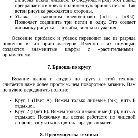
превращается в новую полноценную бриошь-петлю. Так
ветви рисунка расходятся в стороны.
Убавка с наклоном влево/вправо (brLsl / brRsl):
Позволяет соединить три петли в одну. Это создает
динамику рисунка — изгибы, волны и сужения.
Освоение прибавок и убавок переводит вас из разряда
новичков в категорию мастеров. Именно с их помощью
создаются знаменитые шарфы с «растительными»
орнаментами.
7. Бриошь по кругу
Вязание шапок и снудов по кругу в этой технике
считается даже более простым, чем поворотное вязание. Вам
не нужно передвигать полотно.
Круг 1 (Цвет А): Вяжем только лицевые (brk), нить Б
отдыхает.
Круг 2 (Цвет Б): Вяжем только изнаночные (brp), нить А
отдыхает. Поскольку вы всегда работаете по лицевой
стороне, запутаться в цветах гораздо сложнее.
8. Преимущества техники