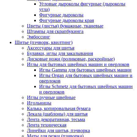
Угловые дыроколы фигурные (дыроколы
угла)
Фигурные дыроколы
Фигурные дыроколы края
Цветы (листья) бумажные, тканевые
Штампы для скрапбукинга
Эмбоссинг
Шитье (пэчворк, квилтинг)
Аксессуары для шитья
Булавки, иглы для закалывания
Дисковые ножи (роликовые, раскройные)
Иглы для бытовых швейных машин и оверлоков
Иглы Gamma для бытовых швейных машин
Иглы Organ для бытовых швейных машин и
оверлоков
Иглы Schmetz для бытовых швейных машин
и оверлоков
Иглы ручные швейные
Игольницы
Калька, копировальная бумага
Лекала (шаблоны) для шитья
Лента декоративная, тесьма
Лента техническая
Линейки для шитья, пэчворка
Маты для резки (пэчворка)