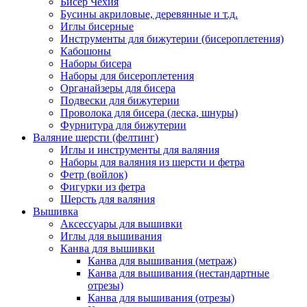
Бисер Чехия
Бусины акриловые, деревянные и т.д.
Иглы бисерные
Инструменты для бижутерии (бисероплетения)
Кабошоны
Наборы бисера
Наборы для бисероплетения
Органайзеры для бисера
Подвески для бижутерии
Проволока для бисера (леска, шнуры)
Фурнитура для бижутерии
Валяние шерсти (фелтинг)
Иглы и инструменты для валяния
Наборы для валяния из шерсти и фетра
Фетр (войлок)
Фигурки из фетра
Шерсть для валяния
Вышивка
Аксессуары для вышивки
Иглы для вышивания
Канва для вышивки
Канва для вышивания (метраж)
Канва для вышивания (нестандартные
отрезы)
Канва для вышивания (отрезы)