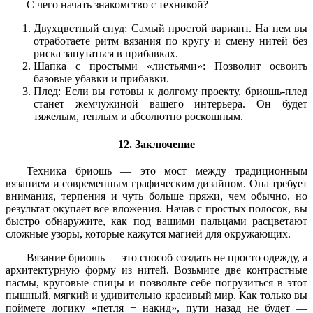
С чего начать знакомство с техникой?
Двухцветный снуд: Самый простой вариант. На нем вы
отработаете ритм вязания по кругу и смену нитей без
риска запутаться в прибавках.
Шапка с простыми «листьями»: Позволит освоить
базовые убавки и прибавки.
Плед: Если вы готовы к долгому проекту, бриошь-плед
станет жемчужиной вашего интерьера. Он будет
тяжелым, теплым и абсолютно роскошным.
12. Заключение
Техника бриошь — это мост между традиционным
вязанием и современным графическим дизайном. Она требует
внимания, терпения и чуть больше пряжи, чем обычно, но
результат окупает все вложения. Начав с простых полосок, вы
быстро обнаружите, как под вашими пальцами расцветают
сложные узоры, которые кажутся магией для окружающих.
Вязание бриошь — это способ создать не просто одежду, а
архитектурную форму из нитей. Возьмите две контрастные
пасмы, круговые спицы и позвольте себе погрузиться в этот
пышный, мягкий и удивительно красивый мир. Как только вы
поймете логику «петля + накид», пути назад не будет —