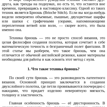
друга, как тренды на подиумах, но есть те, что остаются вне
времени, превращаясь в настоящую классику. Одной из таких
техник является Бриошь (Brioche Stitch). Если вы когда-нибудь
видели невероятно объемные, пышные, двухцветные шарфы
или шапки с графичными узорами, напоминающими
переплетения ветвей или волн, — скорее всего, это была
именно она.
Техника бриошь — это не просто способ вязания, это
целая философия создания полотна, которая сочетает в себе
математическую точность и безграничный полет фантазии. В
этой статье мы разберем, что такое бриошь, чем она
отличается от обычной английской резинки, какие материалы
необходимы для работы и как освоить этот метод с нуля.
1. Что такое техника бриошь?
По своей сути бриошь — это разновидность патентного
вязания. Основной принцип заключается в создании
двухслойного полотна, где петли провязываются поочередно с
накидами, что придает изделию невероятную мягкость,
толщину и эластичность.
Главная особенность бриошь — её двусторонность. В