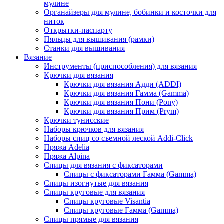
мулине
Органайзеры для мулине, бобинки и косточки для
ниток
Открытки-паспарту
Пяльцы для вышивания (рамки)
Станки для вышивания
Вязание
Инструменты (приспособления) для вязания
Крючки для вязания
Крючки для вязания Адди (ADDI)
Крючки для вязания Гамма (Gamma)
Крючки для вязания Пони (Pony)
Крючки для вязания Прим (Prym)
Крючки тунисские
Наборы крючков для вязания
Наборы спиц со съемной леской Addi-Click
Пряжа Adelia
Пряжа Alpina
Спицы для вязания с фиксаторами
Спицы с фиксаторами Гамма (Gamma)
Спицы изогнутые для вязания
Спицы круговые для вязания
Спицы круговые Visantia
Спицы круговые Гамма (Gamma)
Спицы прямые для вязания