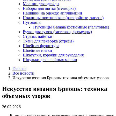
Молнии для одежды
Наборы для шитья (пэчворка)
Нашивки на одежду, аппликации
Ножницы портновские (раскройные, зиг-заг)
Пуговицы
Пуговицы Gamma костюмные (пальтовые)
Ручки для сумок (застежки, фермуары)
Стразы, пайетки
Ткань для пэчворка (отрезы)
Швейная фурнитура
Швейные нитки
Шкатулки, коробки для рукоделия
Шпульки для швейных машин
Главная
Все новости
Искусство вязания Бриошь: техника объемных узоров
Искусство вязания Бриошь: техника
объемных узоров
26.02.2026
В мире современного рукоделия техники сменяют друг