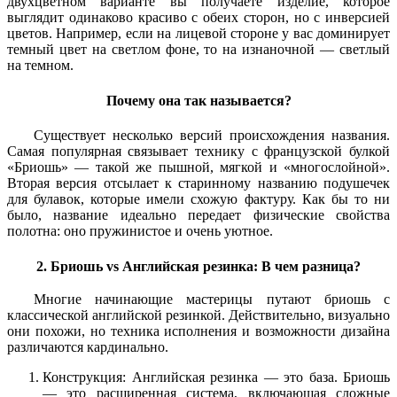
двухцветном варианте вы получаете изделие, которое
выглядит одинаково красиво с обеих сторон, но с инверсией
цветов. Например, если на лицевой стороне у вас доминирует
темный цвет на светлом фоне, то на изнаночной — светлый
на темном.
Почему она так называется?
Существует несколько версий происхождения названия.
Самая популярная связывает технику с французской булкой
«Бриошь» — такой же пышной, мягкой и «многослойной».
Вторая версия отсылает к старинному названию подушечек
для булавок, которые имели схожую фактуру. Как бы то ни
было, название идеально передает физические свойства
полотна: оно пружинистое и очень уютное.
2. Бриошь vs Английская резинка: В чем разница?
Многие начинающие мастерицы путают бриошь с
классической английской резинкой. Действительно, визуально
они похожи, но техника исполнения и возможности дизайна
различаются кардинально.
Конструкция: Английская резинка — это база. Бриошь
— это расширенная система, включающая сложные