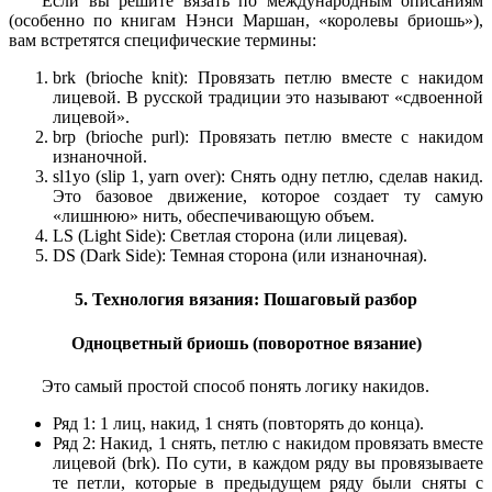
Если вы решите вязать по международным описаниям
(особенно по книгам Нэнси Маршан, «королевы бриошь»),
вам встретятся специфические термины:
brk (brioche knit): Провязать петлю вместе с накидом
лицевой. В русской традиции это называют «сдвоенной
лицевой».
brp (brioche purl): Провязать петлю вместе с накидом
изнаночной.
sl1yo (slip 1, yarn over): Снять одну петлю, сделав накид.
Это базовое движение, которое создает ту самую
«лишнюю» нить, обеспечивающую объем.
LS (Light Side): Светлая сторона (или лицевая).
DS (Dark Side): Темная сторона (или изнаночная).
5. Технология вязания: Пошаговый разбор
Одноцветный бриошь (поворотное вязание)
Это самый простой способ понять логику накидов.
Ряд 1: 1 лиц, накид, 1 снять (повторять до конца).
Ряд 2: Накид, 1 снять, петлю с накидом провязать вместе
лицевой (brk). По сути, в каждом ряду вы провязываете
те петли, которые в предыдущем ряду были сняты с