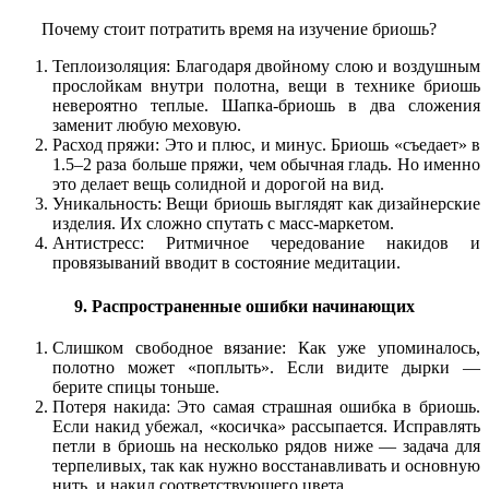
Почему стоит потратить время на изучение бриошь?
Теплоизоляция: Благодаря двойному слою и воздушным
прослойкам внутри полотна, вещи в технике бриошь
невероятно теплые. Шапка-бриошь в два сложения
заменит любую меховую.
Расход пряжи: Это и плюс, и минус. Бриошь «съедает» в
1.5–2 раза больше пряжи, чем обычная гладь. Но именно
это делает вещь солидной и дорогой на вид.
Уникальность: Вещи бриошь выглядят как дизайнерские
изделия. Их сложно спутать с масс-маркетом.
Антистресс: Ритмичное чередование накидов и
провязываний вводит в состояние медитации.
9. Распространенные ошибки начинающих
Слишком свободное вязание: Как уже упоминалось,
полотно может «поплыть». Если видите дырки —
берите спицы тоньше.
Потеря накида: Это самая страшная ошибка в бриошь.
Если накид убежал, «косичка» рассыпается. Исправлять
петли в бриошь на несколько рядов ниже — задача для
терпеливых, так как нужно восстанавливать и основную
нить, и накид соответствующего цвета.