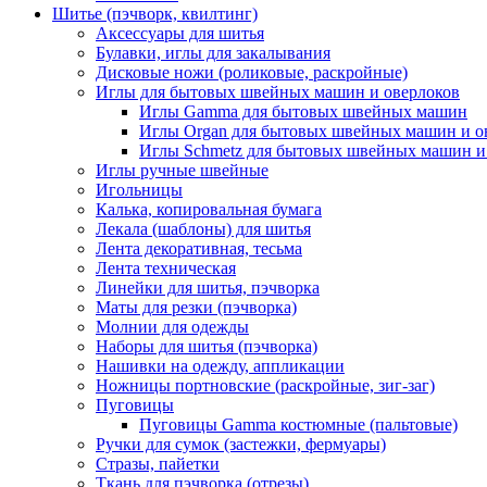
Шитье (пэчворк, квилтинг)
Аксессуары для шитья
Булавки, иглы для закалывания
Дисковые ножи (роликовые, раскройные)
Иглы для бытовых швейных машин и оверлоков
Иглы Gamma для бытовых швейных машин
Иглы Organ для бытовых швейных машин и о
Иглы Schmetz для бытовых швейных машин и
Иглы ручные швейные
Игольницы
Калька, копировальная бумага
Лекала (шаблоны) для шитья
Лента декоративная, тесьма
Лента техническая
Линейки для шитья, пэчворка
Маты для резки (пэчворка)
Молнии для одежды
Наборы для шитья (пэчворка)
Нашивки на одежду, аппликации
Ножницы портновские (раскройные, зиг-заг)
Пуговицы
Пуговицы Gamma костюмные (пальтовые)
Ручки для сумок (застежки, фермуары)
Стразы, пайетки
Ткань для пэчворка (отрезы)