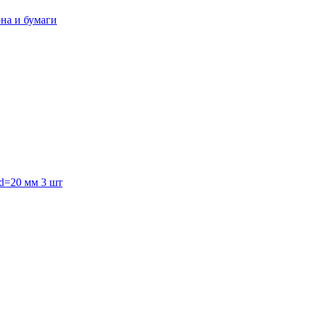
она и бумаги
 d=20 мм 3 шт