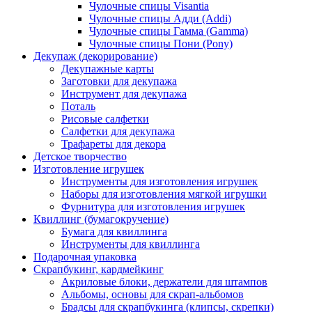
Чулочные спицы Visantia
Чулочные спицы Адди (Addi)
Чулочные спицы Гамма (Gamma)
Чулочные спицы Пони (Pony)
Декупаж (декорирование)
Декупажные карты
Заготовки для декупажа
Инструмент для декупажа
Поталь
Рисовые салфетки
Салфетки для декупажа
Трафареты для декора
Детское творчество
Изготовление игрушек
Инструменты для изготовления игрушек
Наборы для изготовления мягкой игрушки
Фурнитура для изготовления игрушек
Квиллинг (бумагокручение)
Бумага для квиллинга
Инструменты для квиллинга
Подарочная упаковка
Скрапбукинг, кардмейкинг
Акриловые блоки, держатели для штампов
Альбомы, основы для скрап-альбомов
Брадсы для скрапбукинга (клипсы, скрепки)