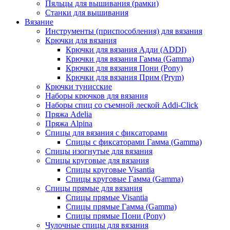
Пяльцы для вышивания (рамки)
Станки для вышивания
Вязание
Инструменты (приспособления) для вязания
Крючки для вязания
Крючки для вязания Адди (ADDI)
Крючки для вязания Гамма (Gamma)
Крючки для вязания Пони (Pony)
Крючки для вязания Прим (Prym)
Крючки тунисские
Наборы крючков для вязания
Наборы спиц со съемной леской Addi-Click
Пряжа Adelia
Пряжа Alpina
Спицы для вязания с фиксаторами
Спицы с фиксаторами Гамма (Gamma)
Спицы изогнутые для вязания
Спицы круговые для вязания
Спицы круговые Visantia
Спицы круговые Гамма (Gamma)
Спицы прямые для вязания
Спицы прямые Visantia
Спицы прямые Гамма (Gamma)
Спицы прямые Пони (Pony)
Чулочные спицы для вязания