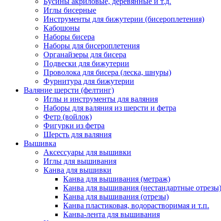
Бусины акриловые, деревянные и т.д.
Иглы бисерные
Инструменты для бижутерии (бисероплетения)
Кабошоны
Наборы бисера
Наборы для бисероплетения
Органайзеры для бисера
Подвески для бижутерии
Проволока для бисера (леска, шнуры)
Фурнитура для бижутерии
Валяние шерсти (фелтинг)
Иглы и инструменты для валяния
Наборы для валяния из шерсти и фетра
Фетр (войлок)
Фигурки из фетра
Шерсть для валяния
Вышивка
Аксессуары для вышивки
Иглы для вышивания
Канва для вышивки
Канва для вышивания (метраж)
Канва для вышивания (нестандартные отрезы
Канва для вышивания (отрезы)
Канва пластиковая, водорастворимая и т.п.
Канва-лента для вышивания