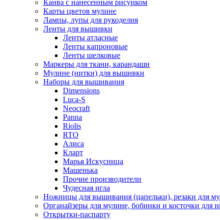
Канва с нанесенным рисунком
Карты цветов мулине
Лампы, лупы для рукоделия
Ленты для вышивки
Ленты атласные
Ленты капроновые
Ленты шелковые
Маркеры для ткани, карандаши
Мулине (нитки) для вышивки
Наборы для вышивания
Dimensions
Luca-S
Neocraft
Panna
Riolis
RTO
Алиса
Кларт
Марья Искусница
Машенька
Прочие производители
Чудесная игла
Ножницы для вышивания (цапельки), резаки для м
Органайзеры для мулине, бобинки и косточки для н
Открытки-паспарту