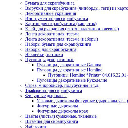
Бумага для скрапбукинга
Вырубки для скрабукинга (чипборды, теги) из карт
Декоративные украшения
Инструменты для скрапбукинга
Картон для скрапбукинга (кардсток)
Клей для рукоделия (скотч, пластинки клеевые)
Лента декоративная, тесьма
Лента декоративная, тесьма (наборы)
Наборы бумаги для скрапбукинга
Наборы для скрапбукинга
Наклейки, натирки
Пуговицы декоративные
Пуговицы декоративные Gamma
Пуговицы декоративные Hemline
Пуговицы Hemline *Prints* 04.016.32.01
Пуговицы декоративные Рукоделие
Страз, микробисер, полубусины и т.д.
Трафареты для скрапбукинга
Фигурные дыроколы
Угловые дыроколы фигурные (дыроколы угла)
Фигурные дыроколы
Фигурные дыроколы края
Цветы (листья) бумажные, тканевые
Штампы для скрапбукинга
Эмбоссинг