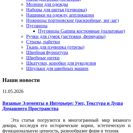
Молнии для одежды
Наборы для шитья (пэчворка)
Нашивки на одежду, аппликации
Ножницы портновские (раскройные, зиг-заг)
Пуговицы
Пуговицы Gamma костюмные (пальтовые)
Ручки для сумок (застежки, фермуары)
Стразы, пайетки
Ткань для пэчворка (отрезы)
Швейная фурнитура
Швейные нитки
Шкатулки, коробки для рукоделия
Шпульки для швейных машин
Наши новости
11.05.2026
Вязаные Элементы в Интерьере: Уют, Текстура и Душа
Домашнего Пространства
Эта статья погрузится в многогранный мир вязаного
декора, исследуя его исторические корни, эстетическую и
функциональную ценность, разнообразие форм и техник