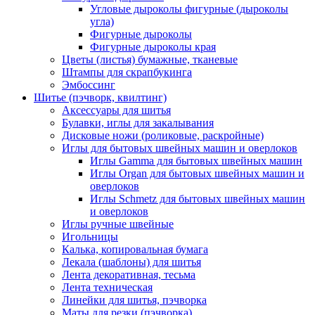
Угловые дыроколы фигурные (дыроколы
угла)
Фигурные дыроколы
Фигурные дыроколы края
Цветы (листья) бумажные, тканевые
Штампы для скрапбукинга
Эмбоссинг
Шитье (пэчворк, квилтинг)
Аксессуары для шитья
Булавки, иглы для закалывания
Дисковые ножи (роликовые, раскройные)
Иглы для бытовых швейных машин и оверлоков
Иглы Gamma для бытовых швейных машин
Иглы Organ для бытовых швейных машин и
оверлоков
Иглы Schmetz для бытовых швейных машин
и оверлоков
Иглы ручные швейные
Игольницы
Калька, копировальная бумага
Лекала (шаблоны) для шитья
Лента декоративная, тесьма
Лента техническая
Линейки для шитья, пэчворка
Маты для резки (пэчворка)