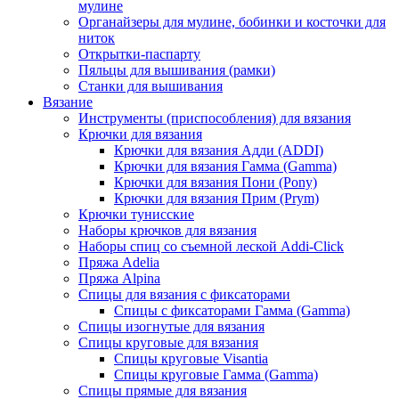
мулине
Органайзеры для мулине, бобинки и косточки для
ниток
Открытки-паспарту
Пяльцы для вышивания (рамки)
Станки для вышивания
Вязание
Инструменты (приспособления) для вязания
Крючки для вязания
Крючки для вязания Адди (ADDI)
Крючки для вязания Гамма (Gamma)
Крючки для вязания Пони (Pony)
Крючки для вязания Прим (Prym)
Крючки тунисские
Наборы крючков для вязания
Наборы спиц со съемной леской Addi-Click
Пряжа Adelia
Пряжа Alpina
Спицы для вязания с фиксаторами
Спицы с фиксаторами Гамма (Gamma)
Спицы изогнутые для вязания
Спицы круговые для вязания
Спицы круговые Visantia
Спицы круговые Гамма (Gamma)
Спицы прямые для вязания