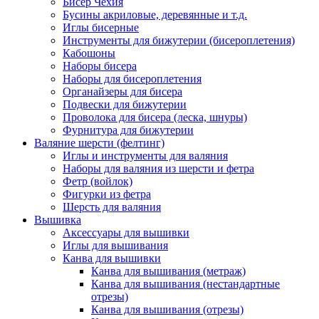
Бисер Чехия
Бусины акриловые, деревянные и т.д.
Иглы бисерные
Инструменты для бижутерии (бисероплетения)
Кабошоны
Наборы бисера
Наборы для бисероплетения
Органайзеры для бисера
Подвески для бижутерии
Проволока для бисера (леска, шнуры)
Фурнитура для бижутерии
Валяние шерсти (фелтинг)
Иглы и инструменты для валяния
Наборы для валяния из шерсти и фетра
Фетр (войлок)
Фигурки из фетра
Шерсть для валяния
Вышивка
Аксессуары для вышивки
Иглы для вышивания
Канва для вышивки
Канва для вышивания (метраж)
Канва для вышивания (нестандартные
отрезы)
Канва для вышивания (отрезы)