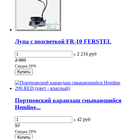
Лупа с подсветкой FR-10 FERSTEL
2 216
руб
x
2 995
Скидка 26%
Портновский карандаш cмывающийся
Hemline...
42
руб
x
57
Скидка 26%