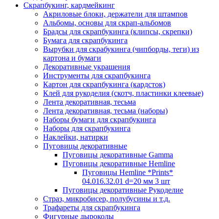
Скрапбукинг, кардмейкинг
Акриловые блоки, держатели для штампов
Альбомы, основы для скрап-альбомов
Брадсы для скрапбукинга (клипсы, скрепки)
Бумага для скрапбукинга
Вырубки для скрабукинга (чипборды, теги) из
картона и бумаги
Декоративные украшения
Инструменты для скрапбукинга
Картон для скрапбукинга (кардсток)
Клей для рукоделия (скотч, пластинки клеевые)
Лента декоративная, тесьма
Лента декоративная, тесьма (наборы)
Наборы бумаги для скрапбукинга
Наборы для скрапбукинга
Наклейки, натирки
Пуговицы декоративные
Пуговицы декоративные Gamma
Пуговицы декоративные Hemline
Пуговицы Hemline *Prints*
04.016.32.01 d=20 мм 3 шт
Пуговицы декоративные Рукоделие
Страз, микробисер, полубусины и т.д.
Трафареты для скрапбукинга
Фигурные дыроколы