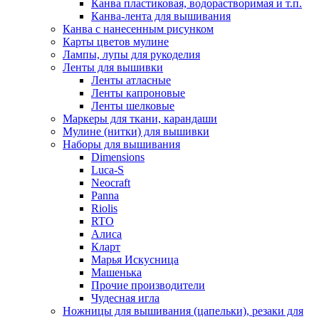
Канва пластиковая, водорастворимая и т.п.
Канва-лента для вышивания
Канва с нанесенным рисунком
Карты цветов мулине
Лампы, лупы для рукоделия
Ленты для вышивки
Ленты атласные
Ленты капроновые
Ленты шелковые
Маркеры для ткани, карандаши
Мулине (нитки) для вышивки
Наборы для вышивания
Dimensions
Luca-S
Neocraft
Panna
Riolis
RTO
Алиса
Кларт
Марья Искусница
Машенька
Прочие производители
Чудесная игла
Ножницы для вышивания (цапельки), резаки для