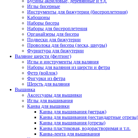
Бусины акриловые, деревянные и т.д.
Иглы бисерные
Инструменты для бижутерии (бисероплетения)
Кабошоны
Наборы бисера
Наборы для бисероплетения
Органайзеры для бисера
Подвески для бижутерии
Проволока для бисера (леска, шнуры)
Фурнитура для бижутерии
Валяние шерсти (фелтинг)
Иглы и инструменты для валяния
Наборы для валяния из шерсти и фетра
Фетр (войлок)
Фигурки из фетра
Шерсть для валяния
Вышивка
Аксессуары для вышивки
Иглы для вышивания
Канва для вышивки
Канва для вышивания (метраж)
Канва для вышивания (нестандартные отрезы
Канва для вышивания (отрезы)
Канва пластиковая, водорастворимая и т.п.
Канва-лента для вышивания