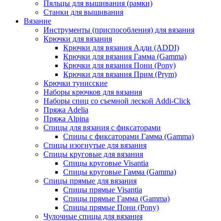
Пяльцы для вышивания (рамки)
Станки для вышивания
Вязание
Инструменты (приспособления) для вязания
Крючки для вязания
Крючки для вязания Адди (ADDI)
Крючки для вязания Гамма (Gamma)
Крючки для вязания Пони (Pony)
Крючки для вязания Прим (Prym)
Крючки тунисские
Наборы крючков для вязания
Наборы спиц со съемной леской Addi-Click
Пряжа Adelia
Пряжа Alpina
Спицы для вязания с фиксаторами
Спицы с фиксаторами Гамма (Gamma)
Спицы изогнутые для вязания
Спицы круговые для вязания
Спицы круговые Visantia
Спицы круговые Гамма (Gamma)
Спицы прямые для вязания
Спицы прямые Visantia
Спицы прямые Гамма (Gamma)
Спицы прямые Пони (Pony)
Чулочные спицы для вязания