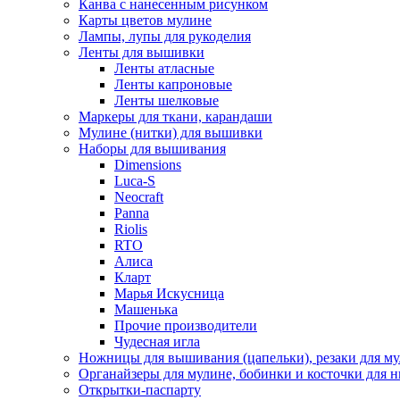
Канва с нанесенным рисунком
Карты цветов мулине
Лампы, лупы для рукоделия
Ленты для вышивки
Ленты атласные
Ленты капроновые
Ленты шелковые
Маркеры для ткани, карандаши
Мулине (нитки) для вышивки
Наборы для вышивания
Dimensions
Luca-S
Neocraft
Panna
Riolis
RTO
Алиса
Кларт
Марья Искусница
Машенька
Прочие производители
Чудесная игла
Ножницы для вышивания (цапельки), резаки для м
Органайзеры для мулине, бобинки и косточки для н
Открытки-паспарту