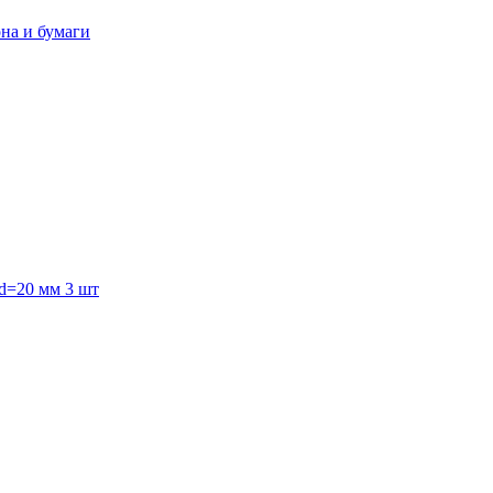
она и бумаги
 d=20 мм 3 шт