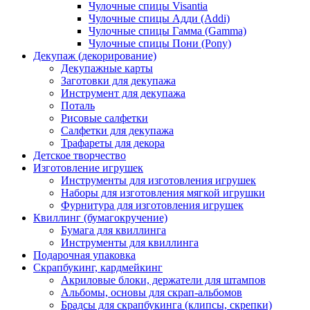
Чулочные спицы Visantia
Чулочные спицы Адди (Addi)
Чулочные спицы Гамма (Gamma)
Чулочные спицы Пони (Pony)
Декупаж (декорирование)
Декупажные карты
Заготовки для декупажа
Инструмент для декупажа
Поталь
Рисовые салфетки
Салфетки для декупажа
Трафареты для декора
Детское творчество
Изготовление игрушек
Инструменты для изготовления игрушек
Наборы для изготовления мягкой игрушки
Фурнитура для изготовления игрушек
Квиллинг (бумагокручение)
Бумага для квиллинга
Инструменты для квиллинга
Подарочная упаковка
Скрапбукинг, кардмейкинг
Акриловые блоки, держатели для штампов
Альбомы, основы для скрап-альбомов
Брадсы для скрапбукинга (клипсы, скрепки)