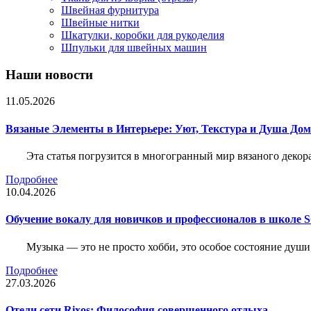
Швейная фурнитура
Швейные нитки
Шкатулки, коробки для рукоделия
Шпульки для швейных машин
Наши новости
11.05.2026
Вязаные Элементы в Интерьере: Уют, Текстура и Душа До
Эта статья погрузится в многогранный мир вязаного декор
Подробнее
10.04.2026
Обучение вокалу для новичков и профессионалов в школе
Музыка — это не просто хобби, это особое состояние души
Подробнее
27.03.2026
Отели сети Rixos: Философия совершенного отдыха