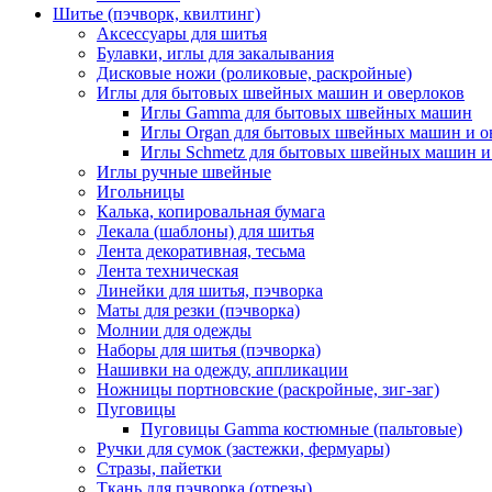
Шитье (пэчворк, квилтинг)
Аксессуары для шитья
Булавки, иглы для закалывания
Дисковые ножи (роликовые, раскройные)
Иглы для бытовых швейных машин и оверлоков
Иглы Gamma для бытовых швейных машин
Иглы Organ для бытовых швейных машин и о
Иглы Schmetz для бытовых швейных машин и
Иглы ручные швейные
Игольницы
Калька, копировальная бумага
Лекала (шаблоны) для шитья
Лента декоративная, тесьма
Лента техническая
Линейки для шитья, пэчворка
Маты для резки (пэчворка)
Молнии для одежды
Наборы для шитья (пэчворка)
Нашивки на одежду, аппликации
Ножницы портновские (раскройные, зиг-заг)
Пуговицы
Пуговицы Gamma костюмные (пальтовые)
Ручки для сумок (застежки, фермуары)
Стразы, пайетки
Ткань для пэчворка (отрезы)