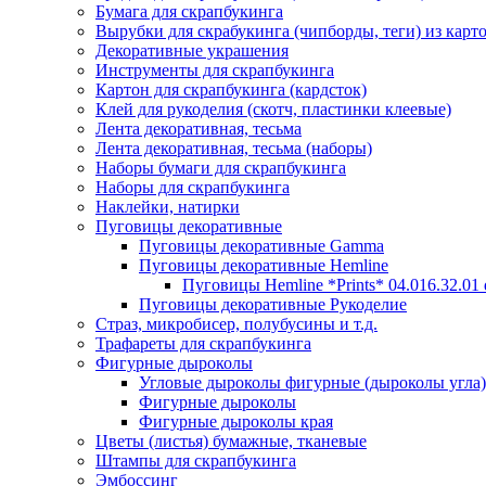
Бумага для скрапбукинга
Вырубки для скрабукинга (чипборды, теги) из карт
Декоративные украшения
Инструменты для скрапбукинга
Картон для скрапбукинга (кардсток)
Клей для рукоделия (скотч, пластинки клеевые)
Лента декоративная, тесьма
Лента декоративная, тесьма (наборы)
Наборы бумаги для скрапбукинга
Наборы для скрапбукинга
Наклейки, натирки
Пуговицы декоративные
Пуговицы декоративные Gamma
Пуговицы декоративные Hemline
Пуговицы Hemline *Prints* 04.016.32.01
Пуговицы декоративные Рукоделие
Страз, микробисер, полубусины и т.д.
Трафареты для скрапбукинга
Фигурные дыроколы
Угловые дыроколы фигурные (дыроколы угла)
Фигурные дыроколы
Фигурные дыроколы края
Цветы (листья) бумажные, тканевые
Штампы для скрапбукинга
Эмбоссинг