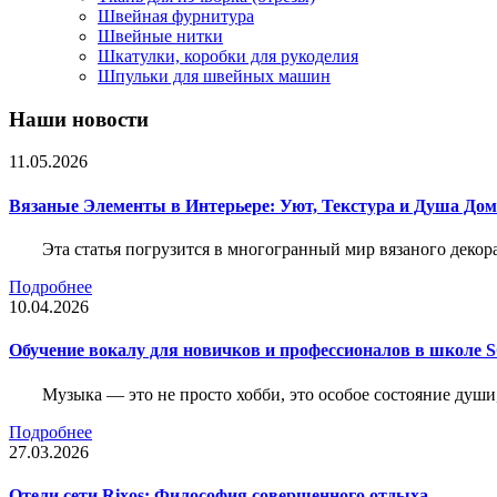
Швейная фурнитура
Швейные нитки
Шкатулки, коробки для рукоделия
Шпульки для швейных машин
Наши новости
11.05.2026
Вязаные Элементы в Интерьере: Уют, Текстура и Душа До
Эта статья погрузится в многогранный мир вязаного декор
Подробнее
10.04.2026
Обучение вокалу для новичков и профессионалов в школе
Музыка — это не просто хобби, это особое состояние души
Подробнее
27.03.2026
Отели сети Rixos: Философия совершенного отдыха