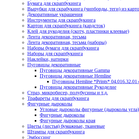
Бумага для скрапбукинга
Вырубки для скрабукинга (чипборды, теги) из карт
Декоративные украшения
Инструменты для скрапбукинга
Картон для скрапбукинга (кардсток)
Клей для рукоделия (скотч, пластинки клеевые)
Лента декоративная, тесьма
Лента декоративная, тесьма (наборы)
Наборы бумаги для скрапбукинга
Наборы для скрапбукинга
Наклейки, натирки
Пуговицы декоративные
Пуговицы декоративные Gamma
Пуговицы декоративные Hemline
Пуговицы Hemline *Prints* 04.016.32.01
Пуговицы декоративные Рукоделие
Страз, микробисер, полубусины и т.д.
Трафареты для скрапбукинга
Фигурные дыроколы
Угловые дыроколы фигурные (дыроколы угла)
Фигурные дыроколы
Фигурные дыроколы края
Цветы (листья) бумажные, тканевые
Штампы для скрапбукинга
Эмбоссинг