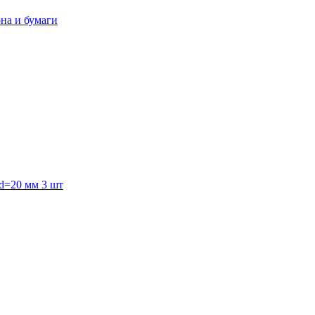
она и бумаги
 d=20 мм 3 шт