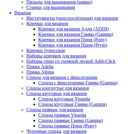
Пяльцы для вышивания (рамки)
Станки для вышивания
Вязание
Инструменты (приспособления) для вязания
Крючки для вязания
Крючки для вязания Адди (ADDI)
Крючки для вязания Гамма (Gamma)
Крючки для вязания Пони (Pony)
Крючки для вязания Прим (Prym)
Крючки тунисские
Наборы крючков для вязания
Наборы спиц со съемной леской Addi-Click
Пряжа Adelia
Пряжа Alpina
Спицы для вязания с фиксаторами
Спицы с фиксаторами Гамма (Gamma)
Спицы изогнутые для вязания
Спицы круговые для вязания
Спицы круговые Visantia
Спицы круговые Гамма (Gamma)
Спицы прямые для вязания
Спицы прямые Visantia
Спицы прямые Гамма (Gamma)
Спицы прямые Пони (Pony)
Чулочные спицы для вязания