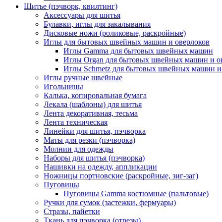
Шитье (пэчворк, квилтинг)
Аксессуары для шитья
Булавки, иглы для закалывания
Дисковые ножи (роликовые, раскройные)
Иглы для бытовых швейных машин и оверлоков
Иглы Gamma для бытовых швейных машин
Иглы Organ для бытовых швейных машин и о
Иглы Schmetz для бытовых швейных машин и
Иглы ручные швейные
Игольницы
Калька, копировальная бумага
Лекала (шаблоны) для шитья
Лента декоративная, тесьма
Лента техническая
Линейки для шитья, пэчворка
Маты для резки (пэчворка)
Молнии для одежды
Наборы для шитья (пэчворка)
Нашивки на одежду, аппликации
Ножницы портновские (раскройные, зиг-заг)
Пуговицы
Пуговицы Gamma костюмные (пальтовые)
Ручки для сумок (застежки, фермуары)
Стразы, пайетки
Ткань для пэчворка (отрезы)