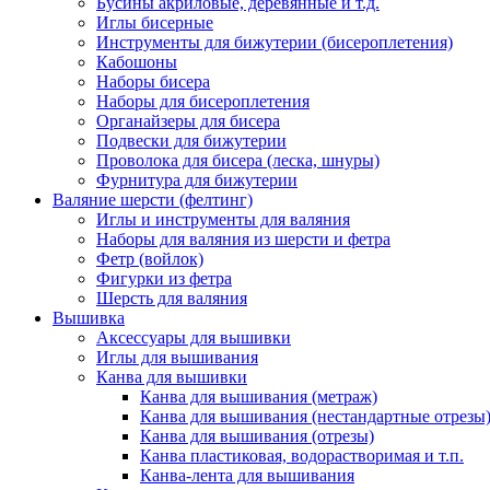
Бусины акриловые, деревянные и т.д.
Иглы бисерные
Инструменты для бижутерии (бисероплетения)
Кабошоны
Наборы бисера
Наборы для бисероплетения
Органайзеры для бисера
Подвески для бижутерии
Проволока для бисера (леска, шнуры)
Фурнитура для бижутерии
Валяние шерсти (фелтинг)
Иглы и инструменты для валяния
Наборы для валяния из шерсти и фетра
Фетр (войлок)
Фигурки из фетра
Шерсть для валяния
Вышивка
Аксессуары для вышивки
Иглы для вышивания
Канва для вышивки
Канва для вышивания (метраж)
Канва для вышивания (нестандартные отрезы
Канва для вышивания (отрезы)
Канва пластиковая, водорастворимая и т.п.
Канва-лента для вышивания