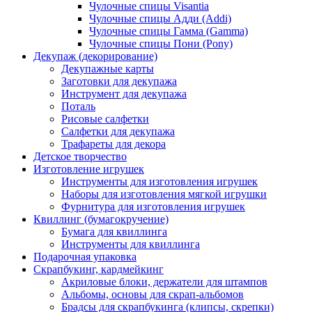
Чулочные спицы Visantia
Чулочные спицы Адди (Addi)
Чулочные спицы Гамма (Gamma)
Чулочные спицы Пони (Pony)
Декупаж (декорирование)
Декупажные карты
Заготовки для декупажа
Инструмент для декупажа
Поталь
Рисовые салфетки
Салфетки для декупажа
Трафареты для декора
Детское творчество
Изготовление игрушек
Инструменты для изготовления игрушек
Наборы для изготовления мягкой игрушки
Фурнитура для изготовления игрушек
Квиллинг (бумагокручение)
Бумага для квиллинга
Инструменты для квиллинга
Подарочная упаковка
Скрапбукинг, кардмейкинг
Акриловые блоки, держатели для штампов
Альбомы, основы для скрап-альбомов
Брадсы для скрапбукинга (клипсы, скрепки)