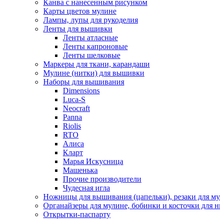
Канва с нанесенным рисунком
Карты цветов мулине
Лампы, лупы для рукоделия
Ленты для вышивки
Ленты атласные
Ленты капроновые
Ленты шелковые
Маркеры для ткани, карандаши
Мулине (нитки) для вышивки
Наборы для вышивания
Dimensions
Luca-S
Neocraft
Panna
Riolis
RTO
Алиса
Кларт
Марья Искусница
Машенька
Прочие производители
Чудесная игла
Ножницы для вышивания (цапельки), резаки для м
Органайзеры для мулине, бобинки и косточки для н
Открытки-паспарту