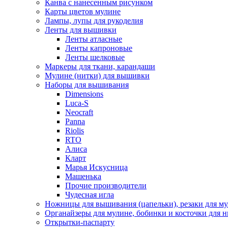
Канва с нанесенным рисунком
Карты цветов мулине
Лампы, лупы для рукоделия
Ленты для вышивки
Ленты атласные
Ленты капроновые
Ленты шелковые
Маркеры для ткани, карандаши
Мулине (нитки) для вышивки
Наборы для вышивания
Dimensions
Luca-S
Neocraft
Panna
Riolis
RTO
Алиса
Кларт
Марья Искусница
Машенька
Прочие производители
Чудесная игла
Ножницы для вышивания (цапельки), резаки для м
Органайзеры для мулине, бобинки и косточки для н
Открытки-паспарту