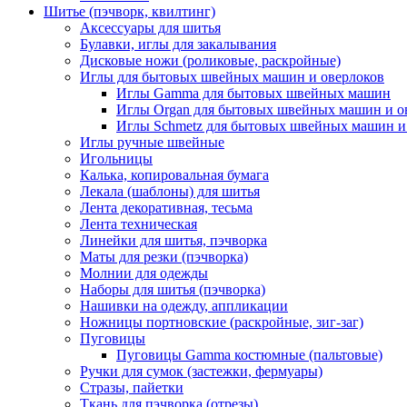
Шитье (пэчворк, квилтинг)
Аксессуары для шитья
Булавки, иглы для закалывания
Дисковые ножи (роликовые, раскройные)
Иглы для бытовых швейных машин и оверлоков
Иглы Gamma для бытовых швейных машин
Иглы Organ для бытовых швейных машин и о
Иглы Schmetz для бытовых швейных машин и
Иглы ручные швейные
Игольницы
Калька, копировальная бумага
Лекала (шаблоны) для шитья
Лента декоративная, тесьма
Лента техническая
Линейки для шитья, пэчворка
Маты для резки (пэчворка)
Молнии для одежды
Наборы для шитья (пэчворка)
Нашивки на одежду, аппликации
Ножницы портновские (раскройные, зиг-заг)
Пуговицы
Пуговицы Gamma костюмные (пальтовые)
Ручки для сумок (застежки, фермуары)
Стразы, пайетки
Ткань для пэчворка (отрезы)