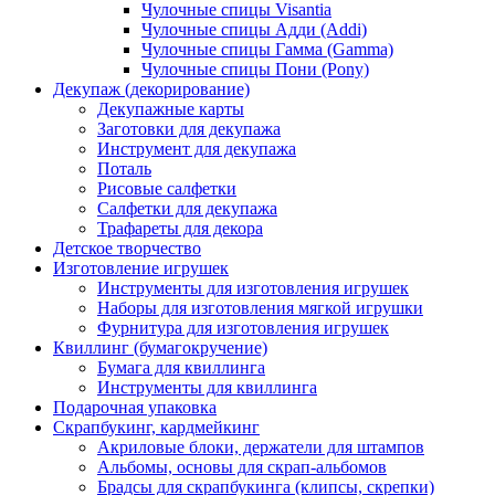
Чулочные спицы Visantia
Чулочные спицы Адди (Addi)
Чулочные спицы Гамма (Gamma)
Чулочные спицы Пони (Pony)
Декупаж (декорирование)
Декупажные карты
Заготовки для декупажа
Инструмент для декупажа
Поталь
Рисовые салфетки
Салфетки для декупажа
Трафареты для декора
Детское творчество
Изготовление игрушек
Инструменты для изготовления игрушек
Наборы для изготовления мягкой игрушки
Фурнитура для изготовления игрушек
Квиллинг (бумагокручение)
Бумага для квиллинга
Инструменты для квиллинга
Подарочная упаковка
Скрапбукинг, кардмейкинг
Акриловые блоки, держатели для штампов
Альбомы, основы для скрап-альбомов
Брадсы для скрапбукинга (клипсы, скрепки)