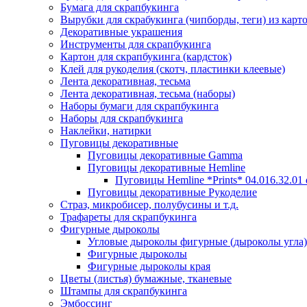
Бумага для скрапбукинга
Вырубки для скрабукинга (чипборды, теги) из карт
Декоративные украшения
Инструменты для скрапбукинга
Картон для скрапбукинга (кардсток)
Клей для рукоделия (скотч, пластинки клеевые)
Лента декоративная, тесьма
Лента декоративная, тесьма (наборы)
Наборы бумаги для скрапбукинга
Наборы для скрапбукинга
Наклейки, натирки
Пуговицы декоративные
Пуговицы декоративные Gamma
Пуговицы декоративные Hemline
Пуговицы Hemline *Prints* 04.016.32.01
Пуговицы декоративные Рукоделие
Страз, микробисер, полубусины и т.д.
Трафареты для скрапбукинга
Фигурные дыроколы
Угловые дыроколы фигурные (дыроколы угла)
Фигурные дыроколы
Фигурные дыроколы края
Цветы (листья) бумажные, тканевые
Штампы для скрапбукинга
Эмбоссинг