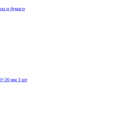
она и бумаги
 d=20 мм 3 шт