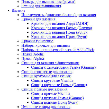
Пяльцы для вышивания (рамки)
Станки для вышивания
Вязание
Инструменты (приспособления) для вязания
Крючки для вязания
Крючки для вязания Адди (ADDI)
Крючки для вязания Гамма (Gamma)
Крючки для вязания Пони (Pony)
Крючки для вязания Прим (Prym)
Крючки тунисские
Наборы крючков для вязания
Наборы спиц со съемной леской Addi-Click
Пряжа Adelia
Пряжа Alpina
Спицы для вязания с фиксаторами
Спицы с фиксаторами Гамма (Gamma)
Спицы изогнутые для вязания
Спицы круговые для вязания
Спицы круговые Visantia
Спицы круговые Гамма (Gamma)
Спицы прямые для вязания
Спицы прямые Visantia
Спицы прямые Гамма (Gamma)
Спицы прямые Пони (Pony)
Чулочные спицы для вязания