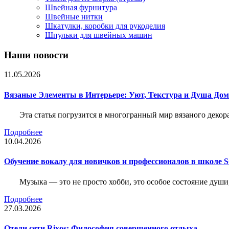
Швейная фурнитура
Швейные нитки
Шкатулки, коробки для рукоделия
Шпульки для швейных машин
Наши новости
11.05.2026
Вязаные Элементы в Интерьере: Уют, Текстура и Душа До
Эта статья погрузится в многогранный мир вязаного декор
Подробнее
10.04.2026
Обучение вокалу для новичков и профессионалов в школе
Музыка — это не просто хобби, это особое состояние души
Подробнее
27.03.2026
Отели сети Rixos: Философия совершенного отдыха