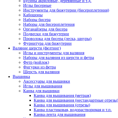
Бусины акриловые, деревянные и т.д.
Иглы бисерные
Инструменты для бижутерии (бисероплетения)
Кабошоны
Наборы бисера
Наборы для бисероплетения
Органайзеры для бисера
Подвески для бижутерии
Проволока для бисера (леска, шнуры)
Фурнитура для бижутерии
Валяние шерсти (фелтинг)
Иглы и инструменты для валяния
Наборы для валяния из шерсти и фетра
Фетр (войлок)
Фигурки из фетра
Шерсть для валяния
Вышивка
Аксессуары для вышивки
Иглы для вышивания
Канва для вышивки
Канва для вышивания (метраж)
Канва для вышивания (нестандартные отрезы
Канва для вышивания (отрезы)
Канва пластиковая, водорастворимая и т.п.
Канва-лента для вышивания