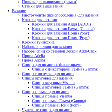
Пяльцы для вышивания (рамки)
Станки для вышивания
Вязание
Инструменты (приспособления) для вязания
Крючки для вязания
Крючки для вязания Адди (ADDI)
Крючки для вязания Гамма (Gamma)
Крючки для вязания Пони (Pony)
Крючки для вязания Прим (Prym)
Крючки тунисские
Наборы крючков для вязания
Наборы спиц со съемной леской Addi-Click
Пряжа Adelia
Пряжа Alpina
Спицы для вязания с фиксаторами
Спицы с фиксаторами Гамма (Gamma)
Спицы изогнутые для вязания
Спицы круговые для вязания
Спицы круговые Visantia
Спицы круговые Гамма (Gamma)
Спицы прямые для вязания
Спицы прямые Visantia
Спицы прямые Гамма (Gamma)
Спицы прямые Пони (Pony)
Чулочные спицы для вязания