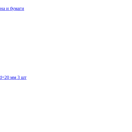
она и бумаги
 d=20 мм 3 шт