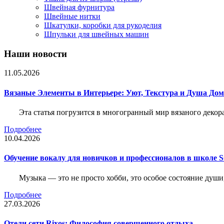
Швейная фурнитура
Швейные нитки
Шкатулки, коробки для рукоделия
Шпульки для швейных машин
Наши новости
11.05.2026
Вязаные Элементы в Интерьере: Уют, Текстура и Душа До
Эта статья погрузится в многогранный мир вязаного декор
Подробнее
10.04.2026
Обучение вокалу для новичков и профессионалов в школе
Музыка — это не просто хобби, это особое состояние души
Подробнее
27.03.2026
Отели сети Rixos: Философия совершенного отдыха