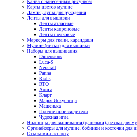
Канва с нанесенным рисунком
Карты цветов мулине
Лампы, лупы для рукоделия
Ленты для вышивки
Ленты атласные
Ленты капроновые
Ленты шелковые
Маркеры для ткани, карандаши
Мулине (нитки) для вышивки
Наборы для вышивания
Dimensions
Luca-S
Neocraft
Panna
Riolis
RTO
Алиса
Кларт
Марья Искусница
Машенька
Прочие производители
Чудесная игла
Ножницы для вышивания (цапельки), резаки для м
Органайзеры для мулине, бобинки и косточки для н
Открытки-паспарту