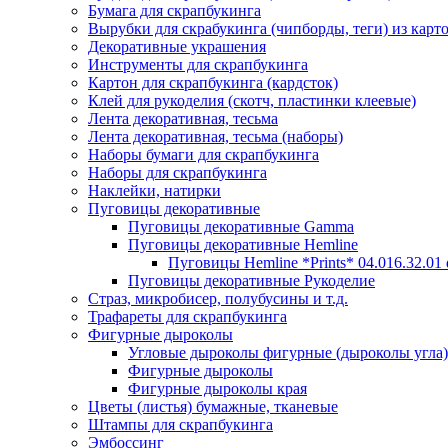
Бумага для скрапбукинга
Вырубки для скрабукинга (чипборды, теги) из карт
Декоративные украшения
Инструменты для скрапбукинга
Картон для скрапбукинга (кардсток)
Клей для рукоделия (скотч, пластинки клеевые)
Лента декоративная, тесьма
Лента декоративная, тесьма (наборы)
Наборы бумаги для скрапбукинга
Наборы для скрапбукинга
Наклейки, натирки
Пуговицы декоративные
Пуговицы декоративные Gamma
Пуговицы декоративные Hemline
Пуговицы Hemline *Prints* 04.016.32.01
Пуговицы декоративные Рукоделие
Страз, микробисер, полубусины и т.д.
Трафареты для скрапбукинга
Фигурные дыроколы
Угловые дыроколы фигурные (дыроколы угла)
Фигурные дыроколы
Фигурные дыроколы края
Цветы (листья) бумажные, тканевые
Штампы для скрапбукинга
Эмбоссинг