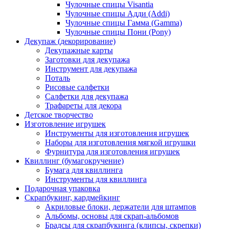
Чулочные спицы Visantia
Чулочные спицы Адди (Addi)
Чулочные спицы Гамма (Gamma)
Чулочные спицы Пони (Pony)
Декупаж (декорирование)
Декупажные карты
Заготовки для декупажа
Инструмент для декупажа
Поталь
Рисовые салфетки
Салфетки для декупажа
Трафареты для декора
Детское творчество
Изготовление игрушек
Инструменты для изготовления игрушек
Наборы для изготовления мягкой игрушки
Фурнитура для изготовления игрушек
Квиллинг (бумагокручение)
Бумага для квиллинга
Инструменты для квиллинга
Подарочная упаковка
Скрапбукинг, кардмейкинг
Акриловые блоки, держатели для штампов
Альбомы, основы для скрап-альбомов
Брадсы для скрапбукинга (клипсы, скрепки)