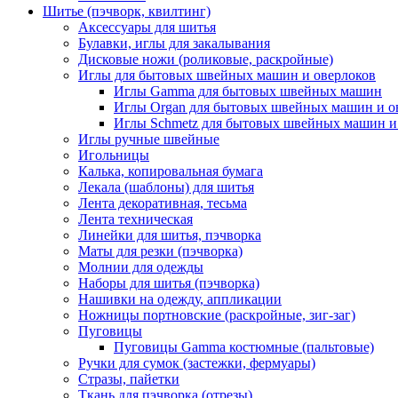
Шитье (пэчворк, квилтинг)
Аксессуары для шитья
Булавки, иглы для закалывания
Дисковые ножи (роликовые, раскройные)
Иглы для бытовых швейных машин и оверлоков
Иглы Gamma для бытовых швейных машин
Иглы Organ для бытовых швейных машин и о
Иглы Schmetz для бытовых швейных машин и
Иглы ручные швейные
Игольницы
Калька, копировальная бумага
Лекала (шаблоны) для шитья
Лента декоративная, тесьма
Лента техническая
Линейки для шитья, пэчворка
Маты для резки (пэчворка)
Молнии для одежды
Наборы для шитья (пэчворка)
Нашивки на одежду, аппликации
Ножницы портновские (раскройные, зиг-заг)
Пуговицы
Пуговицы Gamma костюмные (пальтовые)
Ручки для сумок (застежки, фермуары)
Стразы, пайетки
Ткань для пэчворка (отрезы)