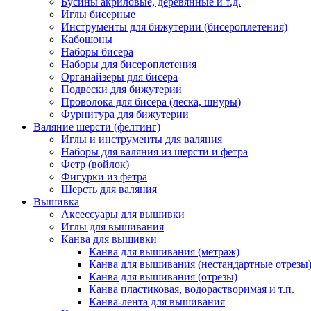
Бусины акриловые, деревянные и т.д.
Иглы бисерные
Инструменты для бижутерии (бисероплетения)
Кабошоны
Наборы бисера
Наборы для бисероплетения
Органайзеры для бисера
Подвески для бижутерии
Проволока для бисера (леска, шнуры)
Фурнитура для бижутерии
Валяние шерсти (фелтинг)
Иглы и инструменты для валяния
Наборы для валяния из шерсти и фетра
Фетр (войлок)
Фигурки из фетра
Шерсть для валяния
Вышивка
Аксессуары для вышивки
Иглы для вышивания
Канва для вышивки
Канва для вышивания (метраж)
Канва для вышивания (нестандартные отрезы
Канва для вышивания (отрезы)
Канва пластиковая, водорастворимая и т.п.
Канва-лента для вышивания