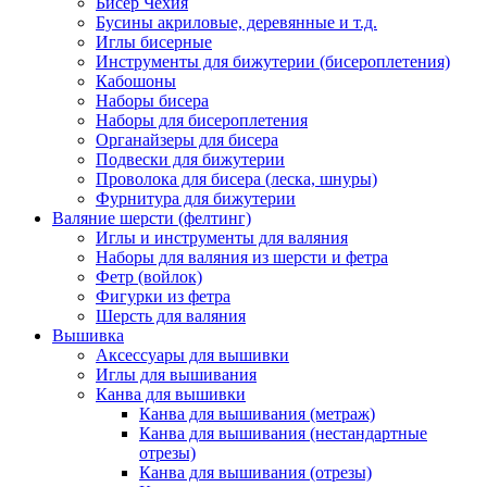
Бисер Чехия
Бусины акриловые, деревянные и т.д.
Иглы бисерные
Инструменты для бижутерии (бисероплетения)
Кабошоны
Наборы бисера
Наборы для бисероплетения
Органайзеры для бисера
Подвески для бижутерии
Проволока для бисера (леска, шнуры)
Фурнитура для бижутерии
Валяние шерсти (фелтинг)
Иглы и инструменты для валяния
Наборы для валяния из шерсти и фетра
Фетр (войлок)
Фигурки из фетра
Шерсть для валяния
Вышивка
Аксессуары для вышивки
Иглы для вышивания
Канва для вышивки
Канва для вышивания (метраж)
Канва для вышивания (нестандартные
отрезы)
Канва для вышивания (отрезы)