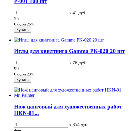
P-001 100 шт
41
руб
x
55
Скидка 25%
Иглы для квилтинга Gamma PK-020 20 шт
76
руб
x
99
Скидка 23%
Нож цанговый для художественных работ
HKN-01...
354
руб
x
455