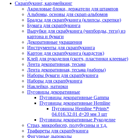
Скрапбукинг, кардмейкинг
Акриловые блоки, держатели для штампов
Альбомы, основы для скрап-альбомов
Брадсы для скрапбукинга (клипсы, скрепки)
Бумага для скрапбукинга
Вырубки для скрабукинга (чипборды, теги) из
картона и бумаги
Декоративные украшения
Инструменты для скрапбукинга
Картон для скрапбукинга (кардсток)
Клей для рукоделия (скотч, пластинки клеевые)
Лента декоративная, тесьма
Лента декоративная, тесьма (наборы)
Наборы бумаги для скрапбукинга
Наборы для скрапбукинга
Наклейки, натирки
Пуговицы декоративные
Пуговицы декоративные Gamma
Пуговицы декоративные Hemline
Пуговицы Hemline *Prints*
04.016.32.01 d=20 мм 3 шт
Пуговицы декоративные Рукоделие
Страз, микробисер, полубусины и т.д.
Трафареты для скрапбукинга
Фигурные дыроколы