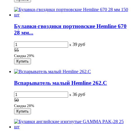
Булавки-гвоздики портновские Hemline 670
28 мм...
39
руб
x
55
Скидка 29%
Вспарыватель малый Hemline 262.C
36
руб
x
50
Скидка 28%