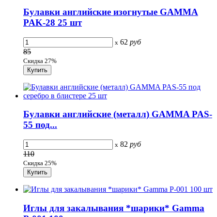
Булавки английские изогнутые GAMMA
PAK-28 25 шт
62
руб
x
85
Скидка 27%
Булавки английские (металл) GAMMA PAS-
55 под...
82
руб
x
110
Скидка 25%
Иглы для закалывания *шарики* Gamma