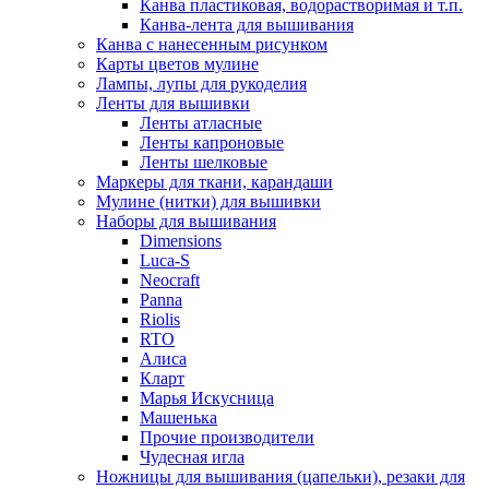
Канва пластиковая, водорастворимая и т.п.
Канва-лента для вышивания
Канва с нанесенным рисунком
Карты цветов мулине
Лампы, лупы для рукоделия
Ленты для вышивки
Ленты атласные
Ленты капроновые
Ленты шелковые
Маркеры для ткани, карандаши
Мулине (нитки) для вышивки
Наборы для вышивания
Dimensions
Luca-S
Neocraft
Panna
Riolis
RTO
Алиса
Кларт
Марья Искусница
Машенька
Прочие производители
Чудесная игла
Ножницы для вышивания (цапельки), резаки для