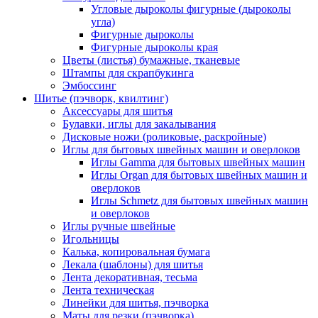
Угловые дыроколы фигурные (дыроколы
угла)
Фигурные дыроколы
Фигурные дыроколы края
Цветы (листья) бумажные, тканевые
Штампы для скрапбукинга
Эмбоссинг
Шитье (пэчворк, квилтинг)
Аксессуары для шитья
Булавки, иглы для закалывания
Дисковые ножи (роликовые, раскройные)
Иглы для бытовых швейных машин и оверлоков
Иглы Gamma для бытовых швейных машин
Иглы Organ для бытовых швейных машин и
оверлоков
Иглы Schmetz для бытовых швейных машин
и оверлоков
Иглы ручные швейные
Игольницы
Калька, копировальная бумага
Лекала (шаблоны) для шитья
Лента декоративная, тесьма
Лента техническая
Линейки для шитья, пэчворка
Маты для резки (пэчворка)