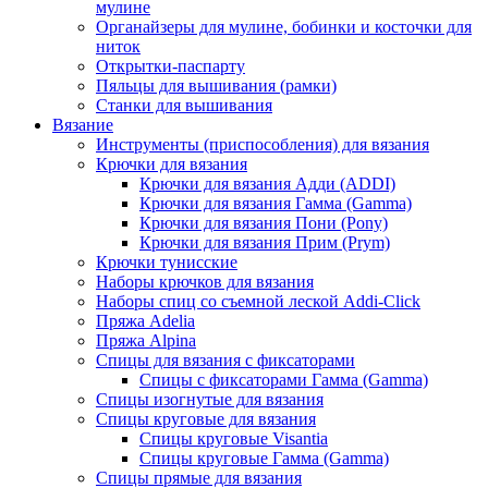
мулине
Органайзеры для мулине, бобинки и косточки для
ниток
Открытки-паспарту
Пяльцы для вышивания (рамки)
Станки для вышивания
Вязание
Инструменты (приспособления) для вязания
Крючки для вязания
Крючки для вязания Адди (ADDI)
Крючки для вязания Гамма (Gamma)
Крючки для вязания Пони (Pony)
Крючки для вязания Прим (Prym)
Крючки тунисские
Наборы крючков для вязания
Наборы спиц со съемной леской Addi-Click
Пряжа Adelia
Пряжа Alpina
Спицы для вязания с фиксаторами
Спицы с фиксаторами Гамма (Gamma)
Спицы изогнутые для вязания
Спицы круговые для вязания
Спицы круговые Visantia
Спицы круговые Гамма (Gamma)
Спицы прямые для вязания