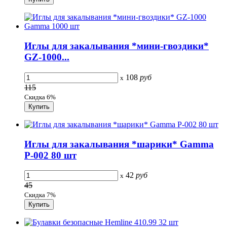
Иглы для закалывания *мини-гвоздики*
GZ-1000...
108
руб
x
115
Скидка 6%
Иглы для закалывания *шарики* Gamma
P-002 80 шт
42
руб
x
45
Скидка 7%