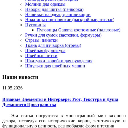
Молнии для одежды
Наборы для шитья (пэчворка)
Нашивки на одежду, аппликации
Ножницы портновские (раскройные, зиг-заг)
Пуговицы
Пуговицы Gamma костюмные (пальтовые)
Ручки для сумок (застежки, фермуары)
Стразы, пайетки
Ткань для пэчворка (отрезы)
Швейная фурнитура
Швейные нитки
Шкатулки, коробки для рукоделия
Шпульки для швейных машин
Наши новости
11.05.2026
Вязаные Элементы в Интерьере: Уют, Текстура и Душа
Домашнего Пространства
Эта статья погрузится в многогранный мир вязаного
декора, исследуя его исторические корни, эстетическую и
функциональную ценность, разнообразие форм и техник