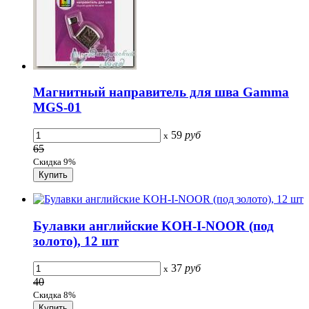
Магнитный направитель для шва Gamma
MGS-01
59
руб
x
65
Скидка 9%
Булавки английские KOH-I-NOOR (под
золото), 12 шт
37
руб
x
40
Скидка 8%