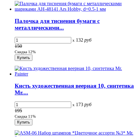
Палочка для тиснения бумаги с
металлическими...
132
руб
x
150
Скидка 12%
Кисть художественная веерная 10, синтетика
Mr....
173
руб
x
195
Скидка 11%