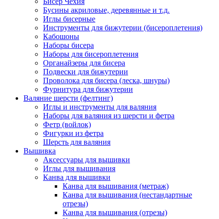
Бисер Чехия
Бусины акриловые, деревянные и т.д.
Иглы бисерные
Инструменты для бижутерии (бисероплетения)
Кабошоны
Наборы бисера
Наборы для бисероплетения
Органайзеры для бисера
Подвески для бижутерии
Проволока для бисера (леска, шнуры)
Фурнитура для бижутерии
Валяние шерсти (фелтинг)
Иглы и инструменты для валяния
Наборы для валяния из шерсти и фетра
Фетр (войлок)
Фигурки из фетра
Шерсть для валяния
Вышивка
Аксессуары для вышивки
Иглы для вышивания
Канва для вышивки
Канва для вышивания (метраж)
Канва для вышивания (нестандартные
отрезы)
Канва для вышивания (отрезы)