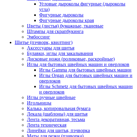
Угловые дыроколы фигурные (дыроколы
угла)
Фигурные дыроколы
Фигурные дыроколы края
Цветы (листья) бумажные, тканевые
Штампы для скрапбукинга
Эмбоссинг
Шитье (пэчворк, квилтинг)
Аксессуары для шитья
Булавки, иглы для закалывания
Дисковые ножи (роликовые, раскройные)
Иглы для бытовых швейных машин и оверлоков
Иглы Gamma для бытовых швейных машин
Иглы Organ для бытовых швейных машин и
оверлоков
Иглы Schmetz для бытовых швейных машин
и оверлоков
Иглы ручные швейные
Игольницы
Калька, копировальная бумага
Лекала (шаблоны) для шитья
Лента декоративная, тесьма
Лента техническая
Линейки для шитья, пэчворка
Маты для резки (пэчворка)