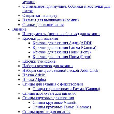
мулине
Органайзеры для мулине, бобинки и косточки для
ниток
Открытки-паспарту
Пяльцы для вышивания (рамки)
Станки для вышивания
Вязание
Инструменты (приспособления) для вязания
Крючки для вязания
Крючки для вязания Адди (ADDI)
Крючки для вязания Гамма (Gamma)
Крючки для вязания Пони (Pony)
Крючки для вязания Прим (Prym)
Крючки тунисские
Наборы крючков для вязания
Наборы спиц со съемной леской Addi-Click
Пряжа Adelia
Пряжа Alpina
Спицы для вязания с фиксаторами
Спицы с фиксаторами Гамма (Gamma)
Спицы изогнутые для вязания
Спицы круговые для вязания
Спицы круговые Visantia
Спицы круговые Гамма (Gamma)
Спицы прямые для вязания