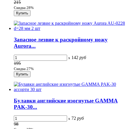
215
Скидка 28%
Запасное лезвие к раскройному ножу
Aurora...
142
руб
x
195
Скидка 27%
Булавки английские изогнутые GAMMA
PAK-30...
72
руб
x
98