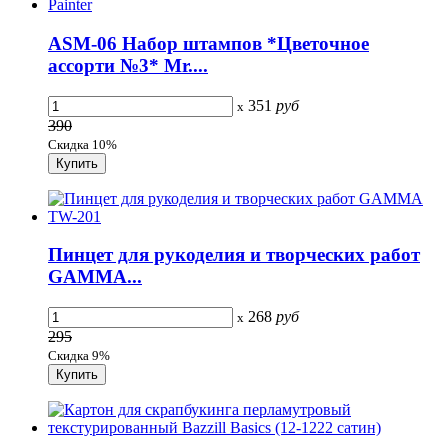
ASM-06 Набор штампов *Цветочное
ассорти №3* Mr....
351
руб
x
390
Скидка 10%
Пинцет для рукоделия и творческих работ
GAMMA...
268
руб
x
295
Скидка 9%