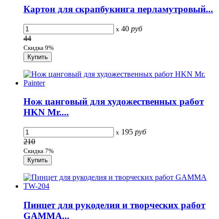
Картон для скрапбукинга перламутровый...
40
руб
x
44
Скидка 9%
Нож цанговый для художественных работ
HKN Mr....
195
руб
x
210
Скидка 7%
Пинцет для рукоделия и творческих работ
GAMMA...