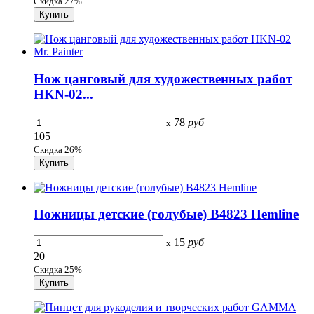
Скидка 27%
Нож цанговый для художественных работ
HKN-02...
78
руб
x
105
Скидка 26%
Ножницы детские (голубые) B4823 Hemline
15
руб
x
20
Скидка 25%