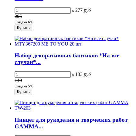
277
руб
x
295
Скидка 6%
Набор декоративных бантиков *На все
случаи*...
133
руб
x
140
Скидка 5%
Пинцет для рукоделия и творческих работ
GAMMA...