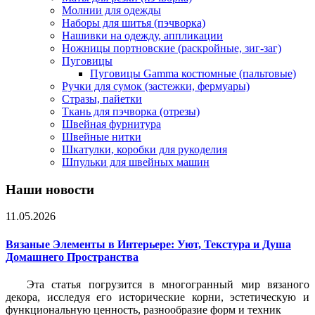
Молнии для одежды
Наборы для шитья (пэчворка)
Нашивки на одежду, аппликации
Ножницы портновские (раскройные, зиг-заг)
Пуговицы
Пуговицы Gamma костюмные (пальтовые)
Ручки для сумок (застежки, фермуары)
Стразы, пайетки
Ткань для пэчворка (отрезы)
Швейная фурнитура
Швейные нитки
Шкатулки, коробки для рукоделия
Шпульки для швейных машин
Наши новости
11.05.2026
Вязаные Элементы в Интерьере: Уют, Текстура и Душа
Домашнего Пространства
Эта статья погрузится в многогранный мир вязаного
декора, исследуя его исторические корни, эстетическую и
функциональную ценность, разнообразие форм и техник