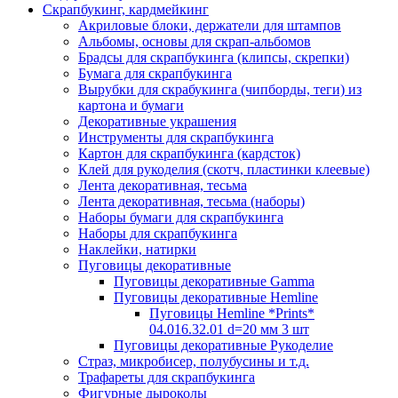
Скрапбукинг, кардмейкинг
Акриловые блоки, держатели для штампов
Альбомы, основы для скрап-альбомов
Брадсы для скрапбукинга (клипсы, скрепки)
Бумага для скрапбукинга
Вырубки для скрабукинга (чипборды, теги) из
картона и бумаги
Декоративные украшения
Инструменты для скрапбукинга
Картон для скрапбукинга (кардсток)
Клей для рукоделия (скотч, пластинки клеевые)
Лента декоративная, тесьма
Лента декоративная, тесьма (наборы)
Наборы бумаги для скрапбукинга
Наборы для скрапбукинга
Наклейки, натирки
Пуговицы декоративные
Пуговицы декоративные Gamma
Пуговицы декоративные Hemline
Пуговицы Hemline *Prints*
04.016.32.01 d=20 мм 3 шт
Пуговицы декоративные Рукоделие
Страз, микробисер, полубусины и т.д.
Трафареты для скрапбукинга
Фигурные дыроколы