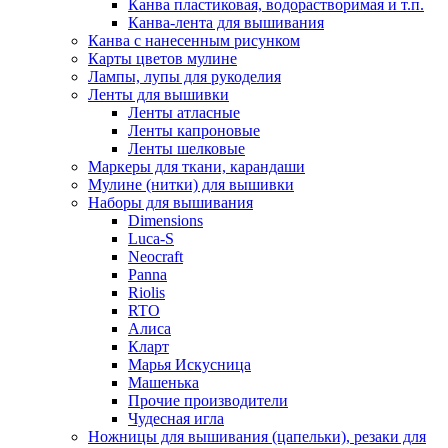
Канва пластиковая, водорастворимая и т.п.
Канва-лента для вышивания
Канва с нанесенным рисунком
Карты цветов мулине
Лампы, лупы для рукоделия
Ленты для вышивки
Ленты атласные
Ленты капроновые
Ленты шелковые
Маркеры для ткани, карандаши
Мулине (нитки) для вышивки
Наборы для вышивания
Dimensions
Luca-S
Neocraft
Panna
Riolis
RTO
Алиса
Кларт
Марья Искусница
Машенька
Прочие производители
Чудесная игла
Ножницы для вышивания (цапельки), резаки для