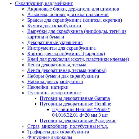
Скрапбукинг, кардмейкинг
Акриловые блоки, держатели для штампов
Альбомы, основы для скрап-альбомов
Брадсы для скрапбукинга (клипсы, скрепки)
Бумага для скрапбукинга
Вырубки для скрабукинга (чипборды, теги) из
картона и бумаги
Декоративные украшения
Инструменты для скрапбукинга
Картон для скрапбукинга (кардсток)
Клей для рукоделия (скотч, пластинки клеевые)
Лента декоративная, тесьма
Лента декоративная, тесьма (наборы)
Наборы бумаги для скрапбукинга
Наборы для скрапбукинга
Наклейки, натирки
Пуговицы декоративные
Пуговицы декоративные Gamma
Пуговицы декоративные Hemline
Пуговицы Hemline *Prints*
04.016.32.01 d=20 мм 3 шт
Пуговицы декоративные Рукоделие
Страз, микробисер, полубусины и т.д.
Трафареты для скрапбукинга
Фигурные дыроколы