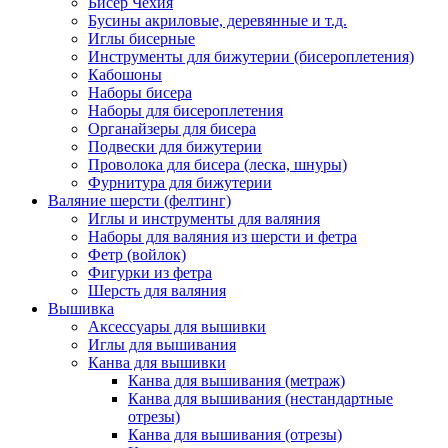
Бисер Чехия
Бусины акриловые, деревянные и т.д.
Иглы бисерные
Инструменты для бижутерии (бисероплетения)
Кабошоны
Наборы бисера
Наборы для бисероплетения
Органайзеры для бисера
Подвески для бижутерии
Проволока для бисера (леска, шнуры)
Фурнитура для бижутерии
Валяние шерсти (фелтинг)
Иглы и инструменты для валяния
Наборы для валяния из шерсти и фетра
Фетр (войлок)
Фигурки из фетра
Шерсть для валяния
Вышивка
Аксессуары для вышивки
Иглы для вышивания
Канва для вышивки
Канва для вышивания (метраж)
Канва для вышивания (нестандартные
отрезы)
Канва для вышивания (отрезы)