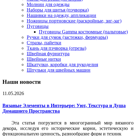
Молнии для одежды
Наборы для шитья (пэчворка)
Нашивки на одежду, аппликации
Ножницы портновские (раскройные, зиг-заг)
Пуговицы
Пуговицы Gamma костюмные (пальтовые)
Ручки для сумок (застежки, фермуары)
Стразы, пайетки
Ткань для пэчворка (отрезы)
Швейная фурнитура
Швейные нитки
Шкатулки, коробки для рукоделия
Шпульки для швейных машин
Наши новости
11.05.2026
Вязаные Элементы в Интерьере: Уют, Текстура и Душа
Домашнего Пространства
Эта статья погрузится в многогранный мир вязаного
декора, исследуя его исторические корни, эстетическую и
функциональную ценность, разнообразие форм и техник