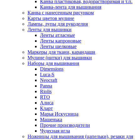
Канва пластиковая, водорастворимая и т.п.
Канва-лента для вышивания
Канва с нанесенным рисунком
Карты цветов мулине
Лампы, лупы для рукоделия
Ленты для вышивки
Ленты атласные
Ленты капроновые
Ленты шелковые
Маркеры для ткани, карандаши
Мулине (нитки) для вышивки
Наборы для вышивания
Dimensions
Luca-S
Neocraft
Panna
Riolis
RTO
Алиса
Кларт
Марья Искусница
Машенька
Прочие производители
Чудесная игла
Ножницы для вышивания (цапельки), резаки для