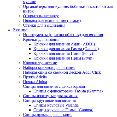
мулине
Органайзеры для мулине, бобинки и косточки для
ниток
Открытки-паспарту
Пяльцы для вышивания (рамки)
Станки для вышивания
Вязание
Инструменты (приспособления) для вязания
Крючки для вязания
Крючки для вязания Адди (ADDI)
Крючки для вязания Гамма (Gamma)
Крючки для вязания Пони (Pony)
Крючки для вязания Прим (Prym)
Крючки тунисские
Наборы крючков для вязания
Наборы спиц со съемной леской Addi-Click
Пряжа Adelia
Пряжа Alpina
Спицы для вязания с фиксаторами
Спицы с фиксаторами Гамма (Gamma)
Спицы изогнутые для вязания
Спицы круговые для вязания
Спицы круговые Visantia
Спицы круговые Гамма (Gamma)
Спицы прямые для вязания