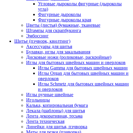
Угловые дыроколы фигурные (дыроколы
угла)
Фигурные дыроколы
Фигурные дыроколы края
Цветы (листья) бумажные, тканевые
Штампы для скрапбукинга
Эмбоссинг
Шитье (пэчворк, квилтинг)
Аксессуары для шитья
Булавки, иглы для закалывания
Дисковые ножи (роликовые, раскройные)
Иглы для бытовых швейных машин и оверлоков
Иглы Gamma для бытовых швейных машин
Иглы Organ для бытовых швейных машин и
оверлоков
Иглы Schmetz для бытовых швейных машин
и оверлоков
Иглы ручные швейные
Игольницы
Калька, копировальная бумага
Лекала (шаблоны) для шитья
Лента декоративная, тесьма
Лента техническая
Линейки для шитья, пэчворка
Маты для резки (пэчворка)