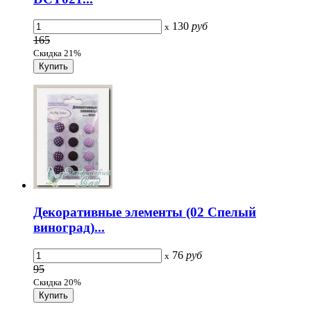
130
руб
x
165
Скидка 21%
Декоративные элементы (02 Спелый
виноград)...
76
руб
x
95
Скидка 20%