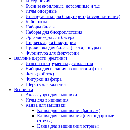
Бисер Чехия
Бусины акриловые, деревянные и т.д.
Иглы бисерные
Инструменты для бижутерии (бисероплетения)
Кабошоны
Наборы бисера
Наборы для бисероплетения
Органайзеры для бисера
Подвески для бижутерии
Проволока для бисера (леска, шнуры)
Фурнитура для бижутерии
Валяние шерсти (фелтинг)
Иглы и инструменты для валяния
Наборы для валяния из шерсти и фетра
Фетр (войлок)
Фигурки из фетра
Шерсть для валяния
Вышивка
Аксессуары для вышивки
Иглы для вышивания
Канва для вышивки
Канва для вышивания (метраж)
Канва для вышивания (нестандартные
отрезы)
Канва для вышивания (отрезы)