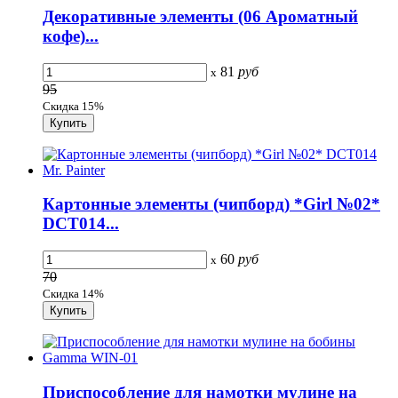
Декоративные элементы (06 Ароматный
кофе)...
81
руб
x
95
Скидка 15%
Картонные элементы (чипборд) *Girl №02*
DCT014...
60
руб
x
70
Скидка 14%
Приспособление для намотки мулине на