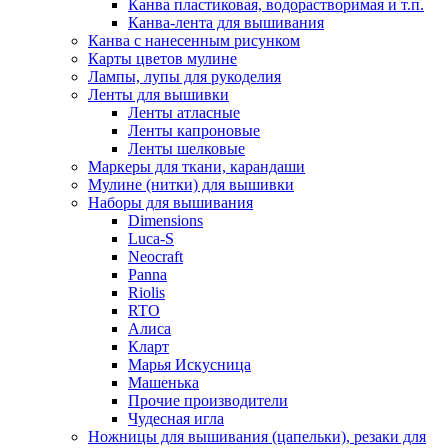
Канва пластиковая, водорастворимая и т.п.
Канва-лента для вышивания
Канва с нанесенным рисунком
Карты цветов мулине
Лампы, лупы для рукоделия
Ленты для вышивки
Ленты атласные
Ленты капроновые
Ленты шелковые
Маркеры для ткани, карандаши
Мулине (нитки) для вышивки
Наборы для вышивания
Dimensions
Luca-S
Neocraft
Panna
Riolis
RTO
Алиса
Кларт
Марья Искусница
Машенька
Прочие производители
Чудесная игла
Ножницы для вышивания (цапельки), резаки для