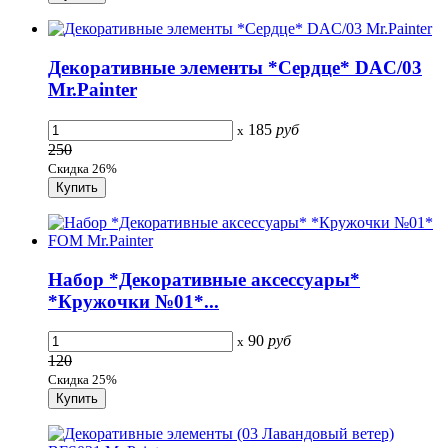
Декоративные элементы *Сердце* DAC/03
Mr.Painter
185
руб
x
250
Скидка 26%
Набор *Декоративные аксессуары*
*Кружочки №01*...
90
руб
x
120
Скидка 25%