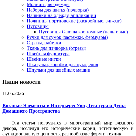
Молнии для одежды
Наборы для шитья (пэчворка)
Нашивки на одежду, аппликации
Ножницы портновские (раскройные, зиг-заг)
Пуговицы
Пуговицы Gamma костюмные (пальтовые)
Ручки для сумок (застежки, фермуары)
Стразы, пайетки
Ткань для пэчворка (отрезы)
Швейная фурнитура
Швейные нитки
Шкатулки, коробки для рукоделия
Шпульки для швейных машин
Наши новости
11.05.2026
Вязаные Элементы в Интерьере: Уют, Текстура и Душа
Домашнего Пространства
Эта статья погрузится в многогранный мир вязаного
декора, исследуя его исторические корни, эстетическую и
функциональную ценность, разнообразие форм и техник