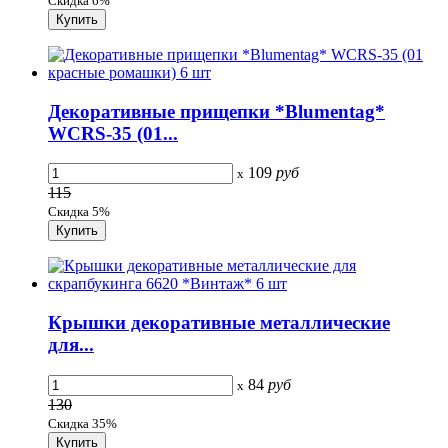
Скидка 6%
Декоративные прищепки *Blumentag*
WCRS-35 (01...
109
руб
x
115
Скидка 5%
Крышки декоративные металлические
для...
84
руб
x
130
Скидка 35%