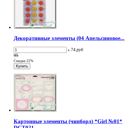
Декоративные элементы (04 Апельсиновое...
74
руб
x
95
Скидка 22%
Картонные элементы (чипборд) *Girl №01*
DCT021...