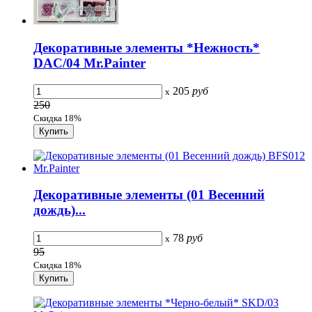
Декоративные элементы *Нежность*
DAC/04 Mr.Painter
205
руб
x
250
Скидка 18%
Декоративные элементы (01 Весенний
дождь)...
78
руб
x
95
Скидка 18%