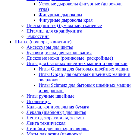
Угловые дыроколы фигурные (дыроколы
угла)
Фигурные дыроколы
Фигурные дыроколы края
Цветы (листья) бумажные, тканевые
Штампы для скрапбукинга
Эмбоссинг
Шитье (пэчворк, квилтинг)
Аксессуары для шитья
Булавки, иглы для закалывания
Дисковые ножи (роликовые, раскройные)
Иглы для бытовых швейных машин и оверлоков
Иглы Gamma для бытовых швейных машин
Иглы Organ для бытовых швейных машин и
оверлоков
Иглы Schmetz для бытовых швейных машин
и оверлоков
Иглы ручные швейные
Игольницы
Калька, копировальная бумага
Лекала (шаблоны) для шитья
Лента декоративная, тесьма
Лента техническая
Линейки для шитья, пэчворка
Маты для резки (пэчворка)