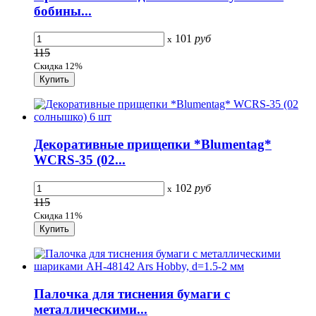
бобины...
101
руб
x
115
Скидка 12%
Декоративные прищепки *Blumentag*
WCRS-35 (02...
102
руб
x
115
Скидка 11%
Палочка для тиснения бумаги с
металлическими...