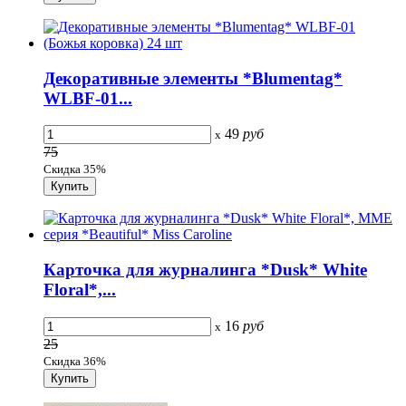
Декоративные элементы *Blumentag*
WLBF-01...
49
руб
x
75
Скидка 35%
Карточка для журналинга *Dusk* White
Floral*,...
16
руб
x
25
Скидка 36%