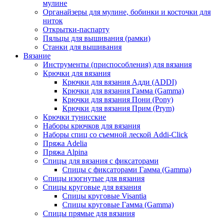
мулине
Органайзеры для мулине, бобинки и косточки для
ниток
Открытки-паспарту
Пяльцы для вышивания (рамки)
Станки для вышивания
Вязание
Инструменты (приспособления) для вязания
Крючки для вязания
Крючки для вязания Адди (ADDI)
Крючки для вязания Гамма (Gamma)
Крючки для вязания Пони (Pony)
Крючки для вязания Прим (Prym)
Крючки тунисские
Наборы крючков для вязания
Наборы спиц со съемной леской Addi-Click
Пряжа Adelia
Пряжа Alpina
Спицы для вязания с фиксаторами
Спицы с фиксаторами Гамма (Gamma)
Спицы изогнутые для вязания
Спицы круговые для вязания
Спицы круговые Visantia
Спицы круговые Гамма (Gamma)
Спицы прямые для вязания