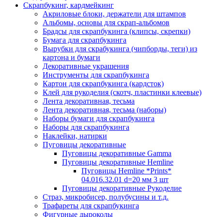
Скрапбукинг, кардмейкинг
Акриловые блоки, держатели для штампов
Альбомы, основы для скрап-альбомов
Брадсы для скрапбукинга (клипсы, скрепки)
Бумага для скрапбукинга
Вырубки для скрабукинга (чипборды, теги) из
картона и бумаги
Декоративные украшения
Инструменты для скрапбукинга
Картон для скрапбукинга (кардсток)
Клей для рукоделия (скотч, пластинки клеевые)
Лента декоративная, тесьма
Лента декоративная, тесьма (наборы)
Наборы бумаги для скрапбукинга
Наборы для скрапбукинга
Наклейки, натирки
Пуговицы декоративные
Пуговицы декоративные Gamma
Пуговицы декоративные Hemline
Пуговицы Hemline *Prints*
04.016.32.01 d=20 мм 3 шт
Пуговицы декоративные Рукоделие
Страз, микробисер, полубусины и т.д.
Трафареты для скрапбукинга
Фигурные дыроколы