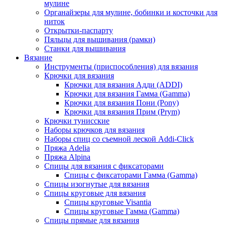
мулине
Органайзеры для мулине, бобинки и косточки для
ниток
Открытки-паспарту
Пяльцы для вышивания (рамки)
Станки для вышивания
Вязание
Инструменты (приспособления) для вязания
Крючки для вязания
Крючки для вязания Адди (ADDI)
Крючки для вязания Гамма (Gamma)
Крючки для вязания Пони (Pony)
Крючки для вязания Прим (Prym)
Крючки тунисские
Наборы крючков для вязания
Наборы спиц со съемной леской Addi-Click
Пряжа Adelia
Пряжа Alpina
Спицы для вязания с фиксаторами
Спицы с фиксаторами Гамма (Gamma)
Спицы изогнутые для вязания
Спицы круговые для вязания
Спицы круговые Visantia
Спицы круговые Гамма (Gamma)
Спицы прямые для вязания