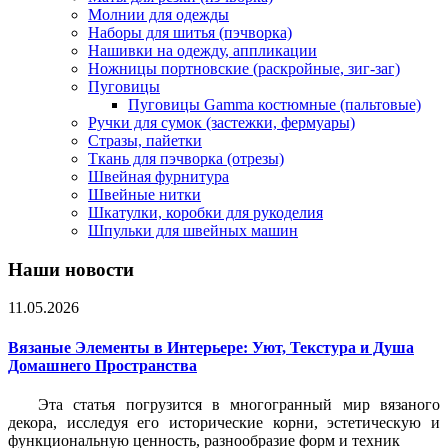
Молнии для одежды
Наборы для шитья (пэчворка)
Нашивки на одежду, аппликации
Ножницы портновские (раскройные, зиг-заг)
Пуговицы
Пуговицы Gamma костюмные (пальтовые)
Ручки для сумок (застежки, фермуары)
Стразы, пайетки
Ткань для пэчворка (отрезы)
Швейная фурнитура
Швейные нитки
Шкатулки, коробки для рукоделия
Шпульки для швейных машин
Наши новости
11.05.2026
Вязаные Элементы в Интерьере: Уют, Текстура и Душа
Домашнего Пространства
Эта статья погрузится в многогранный мир вязаного
декора, исследуя его исторические корни, эстетическую и
функциональную ценность, разнообразие форм и техник