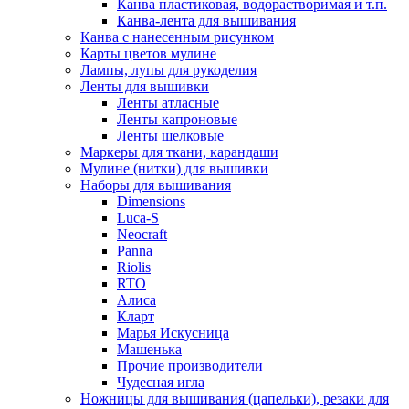
Канва пластиковая, водорастворимая и т.п.
Канва-лента для вышивания
Канва с нанесенным рисунком
Карты цветов мулине
Лампы, лупы для рукоделия
Ленты для вышивки
Ленты атласные
Ленты капроновые
Ленты шелковые
Маркеры для ткани, карандаши
Мулине (нитки) для вышивки
Наборы для вышивания
Dimensions
Luca-S
Neocraft
Panna
Riolis
RTO
Алиса
Кларт
Марья Искусница
Машенька
Прочие производители
Чудесная игла
Ножницы для вышивания (цапельки), резаки для