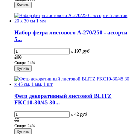
Набор фетра листового А-270/250 - ассорти
5...
197
руб
x
260
Скидка 24%
Фетр декоративный листовой BLITZ
FKC10-30/45 30...
42
руб
x
55
Скидка 24%