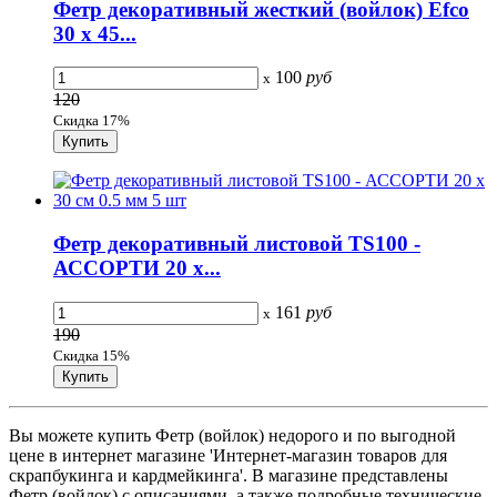
Фетр декоративный жесткий (войлок) Efco
30 х 45...
100
руб
x
120
Скидка 17%
Фетр декоративный листовой TS100 -
АССОРТИ 20 х...
161
руб
x
190
Скидка 15%
Вы можете купить Фетр (войлок) недорого и по выгодной
цене в интернет магазине 'Интернет-магазин товаров для
скрапбукинга и кардмейкинга'. В магазине представлены
Фетр (войлок) с описаниями, а также подробные технические