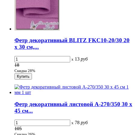
Фетр декоративный BLITZ FKC10-20/30 20
х 30 см,...
13
руб
x
18
Скидка 28%
Фетр декоративный листовой А-270/350 30 х
45 см...
78
руб
x
105
Скидка 26%