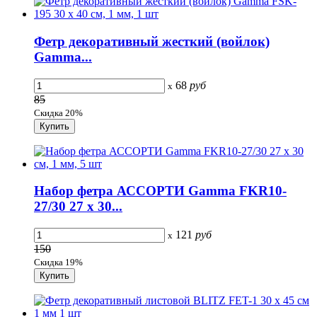
Фетр декоративный жесткий (войлок)
Gamma...
68
руб
x
85
Скидка 20%
Набор фетра АССОРТИ Gamma FKR10-
27/30 27 х 30...
121
руб
x
150
Скидка 19%