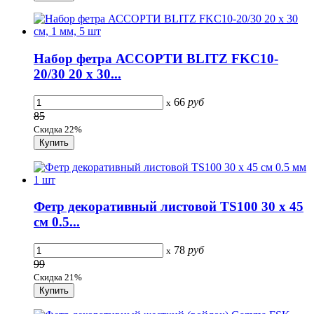
Набор фетра АССОРТИ BLITZ FKC10-
20/30 20 х 30...
66
руб
x
85
Скидка 22%
Фетр декоративный листовой TS100 30 х 45
см 0.5...
78
руб
x
99
Скидка 21%