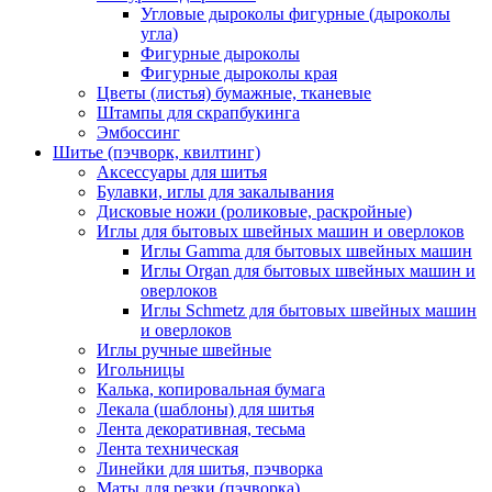
Угловые дыроколы фигурные (дыроколы
угла)
Фигурные дыроколы
Фигурные дыроколы края
Цветы (листья) бумажные, тканевые
Штампы для скрапбукинга
Эмбоссинг
Шитье (пэчворк, квилтинг)
Аксессуары для шитья
Булавки, иглы для закалывания
Дисковые ножи (роликовые, раскройные)
Иглы для бытовых швейных машин и оверлоков
Иглы Gamma для бытовых швейных машин
Иглы Organ для бытовых швейных машин и
оверлоков
Иглы Schmetz для бытовых швейных машин
и оверлоков
Иглы ручные швейные
Игольницы
Калька, копировальная бумага
Лекала (шаблоны) для шитья
Лента декоративная, тесьма
Лента техническая
Линейки для шитья, пэчворка
Маты для резки (пэчворка)