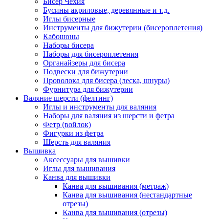
Бисер Чехия
Бусины акриловые, деревянные и т.д.
Иглы бисерные
Инструменты для бижутерии (бисероплетения)
Кабошоны
Наборы бисера
Наборы для бисероплетения
Органайзеры для бисера
Подвески для бижутерии
Проволока для бисера (леска, шнуры)
Фурнитура для бижутерии
Валяние шерсти (фелтинг)
Иглы и инструменты для валяния
Наборы для валяния из шерсти и фетра
Фетр (войлок)
Фигурки из фетра
Шерсть для валяния
Вышивка
Аксессуары для вышивки
Иглы для вышивания
Канва для вышивки
Канва для вышивания (метраж)
Канва для вышивания (нестандартные
отрезы)
Канва для вышивания (отрезы)