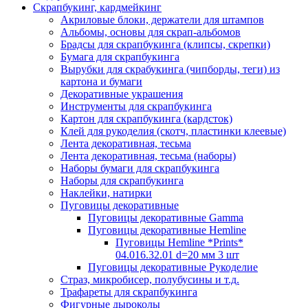
Скрапбукинг, кардмейкинг
Акриловые блоки, держатели для штампов
Альбомы, основы для скрап-альбомов
Брадсы для скрапбукинга (клипсы, скрепки)
Бумага для скрапбукинга
Вырубки для скрабукинга (чипборды, теги) из
картона и бумаги
Декоративные украшения
Инструменты для скрапбукинга
Картон для скрапбукинга (кардсток)
Клей для рукоделия (скотч, пластинки клеевые)
Лента декоративная, тесьма
Лента декоративная, тесьма (наборы)
Наборы бумаги для скрапбукинга
Наборы для скрапбукинга
Наклейки, натирки
Пуговицы декоративные
Пуговицы декоративные Gamma
Пуговицы декоративные Hemline
Пуговицы Hemline *Prints*
04.016.32.01 d=20 мм 3 шт
Пуговицы декоративные Рукоделие
Страз, микробисер, полубусины и т.д.
Трафареты для скрапбукинга
Фигурные дыроколы