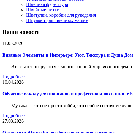
Швейная фурнитура
Швейные нитки
Шкатулки, коробки для рукоделия
Шпульки для швейных машин
Наши новости
11.05.2026
Вязаные Элементы в Интерьере: Уют, Текстура и Душа До
Эта статья погрузится в многогранный мир вязаного декор
Подробнее
10.04.2026
Обучение вокалу для новичков и профессионалов в школе
Музыка — это не просто хобби, это особое состояние души
Подробнее
27.03.2026
Отели сети Rixos: Философия совершенного отдыха