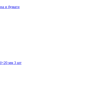
она и бумаги
 d=20 мм 3 шт