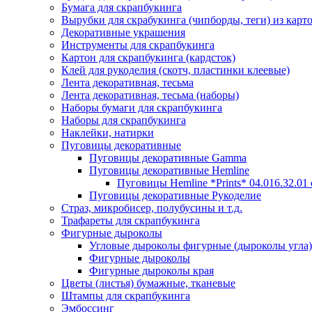
Бумага для скрапбукинга
Вырубки для скрабукинга (чипборды, теги) из карт
Декоративные украшения
Инструменты для скрапбукинга
Картон для скрапбукинга (кардсток)
Клей для рукоделия (скотч, пластинки клеевые)
Лента декоративная, тесьма
Лента декоративная, тесьма (наборы)
Наборы бумаги для скрапбукинга
Наборы для скрапбукинга
Наклейки, натирки
Пуговицы декоративные
Пуговицы декоративные Gamma
Пуговицы декоративные Hemline
Пуговицы Hemline *Prints* 04.016.32.01
Пуговицы декоративные Рукоделие
Страз, микробисер, полубусины и т.д.
Трафареты для скрапбукинга
Фигурные дыроколы
Угловые дыроколы фигурные (дыроколы угла)
Фигурные дыроколы
Фигурные дыроколы края
Цветы (листья) бумажные, тканевые
Штампы для скрапбукинга
Эмбоссинг