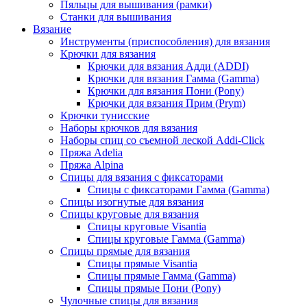
Пяльцы для вышивания (рамки)
Станки для вышивания
Вязание
Инструменты (приспособления) для вязания
Крючки для вязания
Крючки для вязания Адди (ADDI)
Крючки для вязания Гамма (Gamma)
Крючки для вязания Пони (Pony)
Крючки для вязания Прим (Prym)
Крючки тунисские
Наборы крючков для вязания
Наборы спиц со съемной леской Addi-Click
Пряжа Adelia
Пряжа Alpina
Спицы для вязания с фиксаторами
Спицы с фиксаторами Гамма (Gamma)
Спицы изогнутые для вязания
Спицы круговые для вязания
Спицы круговые Visantia
Спицы круговые Гамма (Gamma)
Спицы прямые для вязания
Спицы прямые Visantia
Спицы прямые Гамма (Gamma)
Спицы прямые Пони (Pony)
Чулочные спицы для вязания