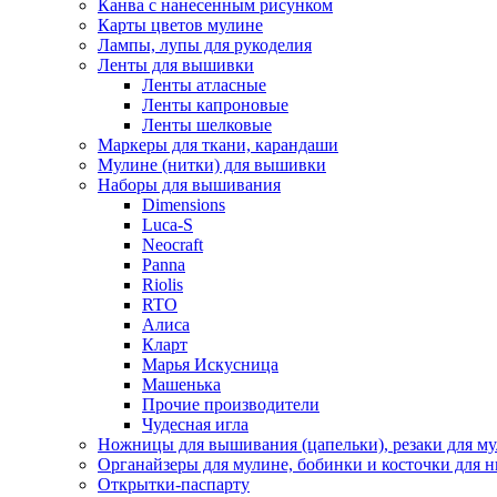
Канва с нанесенным рисунком
Карты цветов мулине
Лампы, лупы для рукоделия
Ленты для вышивки
Ленты атласные
Ленты капроновые
Ленты шелковые
Маркеры для ткани, карандаши
Мулине (нитки) для вышивки
Наборы для вышивания
Dimensions
Luca-S
Neocraft
Panna
Riolis
RTO
Алиса
Кларт
Марья Искусница
Машенька
Прочие производители
Чудесная игла
Ножницы для вышивания (цапельки), резаки для м
Органайзеры для мулине, бобинки и косточки для н
Открытки-паспарту