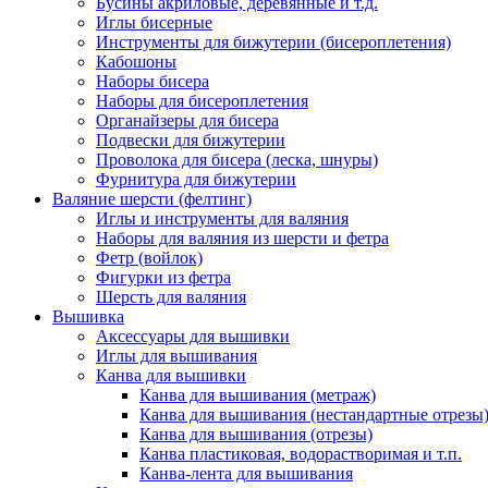
Бусины акриловые, деревянные и т.д.
Иглы бисерные
Инструменты для бижутерии (бисероплетения)
Кабошоны
Наборы бисера
Наборы для бисероплетения
Органайзеры для бисера
Подвески для бижутерии
Проволока для бисера (леска, шнуры)
Фурнитура для бижутерии
Валяние шерсти (фелтинг)
Иглы и инструменты для валяния
Наборы для валяния из шерсти и фетра
Фетр (войлок)
Фигурки из фетра
Шерсть для валяния
Вышивка
Аксессуары для вышивки
Иглы для вышивания
Канва для вышивки
Канва для вышивания (метраж)
Канва для вышивания (нестандартные отрезы
Канва для вышивания (отрезы)
Канва пластиковая, водорастворимая и т.п.
Канва-лента для вышивания