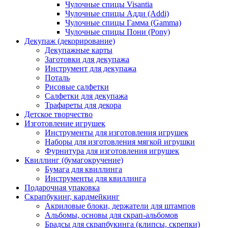
Чулочные спицы Visantia
Чулочные спицы Адди (Addi)
Чулочные спицы Гамма (Gamma)
Чулочные спицы Пони (Pony)
Декупаж (декорирование)
Декупажные карты
Заготовки для декупажа
Инструмент для декупажа
Поталь
Рисовые салфетки
Салфетки для декупажа
Трафареты для декора
Детское творчество
Изготовление игрушек
Инструменты для изготовления игрушек
Наборы для изготовления мягкой игрушки
Фурнитура для изготовления игрушек
Квиллинг (бумагокручение)
Бумага для квиллинга
Инструменты для квиллинга
Подарочная упаковка
Скрапбукинг, кардмейкинг
Акриловые блоки, держатели для штампов
Альбомы, основы для скрап-альбомов
Брадсы для скрапбукинга (клипсы, скрепки)