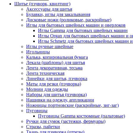
Шитье (пэчворк, квилтинг)
Аксессуары для шитья
Булавки, иглы для закалывания
Дисковые ножи (роликовые, раскройные)
Иглы для бытовых швейных машин и оверлоков
Иглы Gamma для бытовых швейных машин
Иглы Organ для бытовых швейных машин и о
Иглы Schmetz для бытовых швейных машин и
Иглы ручные швейные
Игольницы
Калька, копировальная бумага
Лекала (шаблоны) для шитья
Лента декоративная, тесьма
Лента техническая
Линейки для шитья, пэчворка
Маты для резки (пэчворка)
Молнии для одежды
Наборы для шитья (пэчворка)
Нашивки на одежду, аппликации
Ножницы портновские (раскройные, зиг-заг)
Пуговицы
Пуговицы Gamma костюмные (пальтовые)
Ручки для сумок (застежки, фермуары)
Стразы, пайетки
Ткань для пэчворка (отрезы)