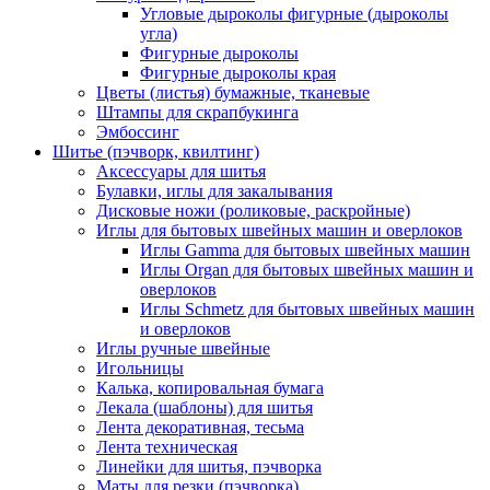
Угловые дыроколы фигурные (дыроколы
угла)
Фигурные дыроколы
Фигурные дыроколы края
Цветы (листья) бумажные, тканевые
Штампы для скрапбукинга
Эмбоссинг
Шитье (пэчворк, квилтинг)
Аксессуары для шитья
Булавки, иглы для закалывания
Дисковые ножи (роликовые, раскройные)
Иглы для бытовых швейных машин и оверлоков
Иглы Gamma для бытовых швейных машин
Иглы Organ для бытовых швейных машин и
оверлоков
Иглы Schmetz для бытовых швейных машин
и оверлоков
Иглы ручные швейные
Игольницы
Калька, копировальная бумага
Лекала (шаблоны) для шитья
Лента декоративная, тесьма
Лента техническая
Линейки для шитья, пэчворка
Маты для резки (пэчворка)