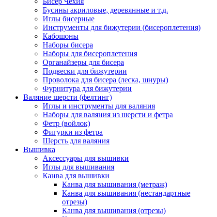
Бисер Чехия
Бусины акриловые, деревянные и т.д.
Иглы бисерные
Инструменты для бижутерии (бисероплетения)
Кабошоны
Наборы бисера
Наборы для бисероплетения
Органайзеры для бисера
Подвески для бижутерии
Проволока для бисера (леска, шнуры)
Фурнитура для бижутерии
Валяние шерсти (фелтинг)
Иглы и инструменты для валяния
Наборы для валяния из шерсти и фетра
Фетр (войлок)
Фигурки из фетра
Шерсть для валяния
Вышивка
Аксессуары для вышивки
Иглы для вышивания
Канва для вышивки
Канва для вышивания (метраж)
Канва для вышивания (нестандартные
отрезы)
Канва для вышивания (отрезы)