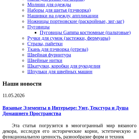
Молнии для одежды
Наборы для шитья (пэчворка)
Нашивки на одежду, аппликации
Ножницы портновские (раскройные, зиг-заг)
Пуговицы
Пуговицы Gamma костюмные (пальтовые)
Ручки для сумок (застежки, фермуары)
Стразы, пайетки
Ткань для пэчворка (отрезы)
Швейная фурнитура
Швейные нитки
Шкатулки, коробки для рукоделия
Шпульки для швейных машин
Наши новости
11.05.2026
Вязаные Элементы в Интерьере: Уют, Текстура и Душа
Домашнего Пространства
Эта статья погрузится в многогранный мир вязаного
декора, исследуя его исторические корни, эстетическую и
функциональную ценность, разнообразие форм и техник