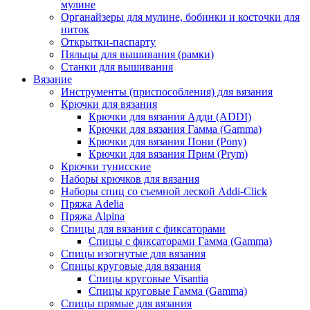
мулине
Органайзеры для мулине, бобинки и косточки для
ниток
Открытки-паспарту
Пяльцы для вышивания (рамки)
Станки для вышивания
Вязание
Инструменты (приспособления) для вязания
Крючки для вязания
Крючки для вязания Адди (ADDI)
Крючки для вязания Гамма (Gamma)
Крючки для вязания Пони (Pony)
Крючки для вязания Прим (Prym)
Крючки тунисские
Наборы крючков для вязания
Наборы спиц со съемной леской Addi-Click
Пряжа Adelia
Пряжа Alpina
Спицы для вязания с фиксаторами
Спицы с фиксаторами Гамма (Gamma)
Спицы изогнутые для вязания
Спицы круговые для вязания
Спицы круговые Visantia
Спицы круговые Гамма (Gamma)
Спицы прямые для вязания