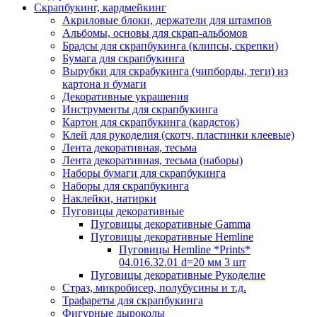
Скрапбукинг, кардмейкинг
Акриловые блоки, держатели для штампов
Альбомы, основы для скрап-альбомов
Брадсы для скрапбукинга (клипсы, скрепки)
Бумага для скрапбукинга
Вырубки для скрабукинга (чипборды, теги) из
картона и бумаги
Декоративные украшения
Инструменты для скрапбукинга
Картон для скрапбукинга (кардсток)
Клей для рукоделия (скотч, пластинки клеевые)
Лента декоративная, тесьма
Лента декоративная, тесьма (наборы)
Наборы бумаги для скрапбукинга
Наборы для скрапбукинга
Наклейки, натирки
Пуговицы декоративные
Пуговицы декоративные Gamma
Пуговицы декоративные Hemline
Пуговицы Hemline *Prints*
04.016.32.01 d=20 мм 3 шт
Пуговицы декоративные Рукоделие
Страз, микробисер, полубусины и т.д.
Трафареты для скрапбукинга
Фигурные дыроколы