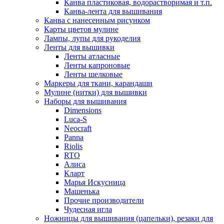
Канва пластиковая, водорастворимая и т.п.
Канва-лента для вышивания
Канва с нанесенным рисунком
Карты цветов мулине
Лампы, лупы для рукоделия
Ленты для вышивки
Ленты атласные
Ленты капроновые
Ленты шелковые
Маркеры для ткани, карандаши
Мулине (нитки) для вышивки
Наборы для вышивания
Dimensions
Luca-S
Neocraft
Panna
Riolis
RTO
Алиса
Кларт
Марья Искусница
Машенька
Прочие производители
Чудесная игла
Ножницы для вышивания (цапельки), резаки для