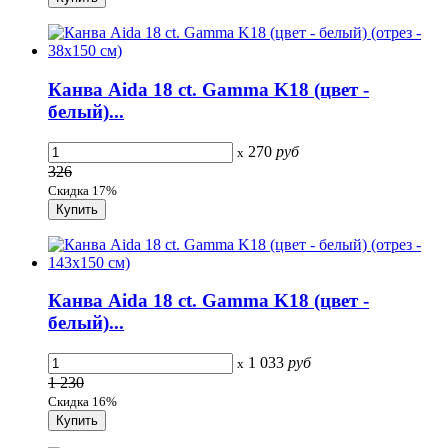
Канва Aida 18 сt. Gamma K18 (цвет -
белый)...
270
руб
x
326
Скидка 17%
Канва Aida 18 сt. Gamma K18 (цвет -
белый)...
1 033
руб
x
1 230
Скидка 16%