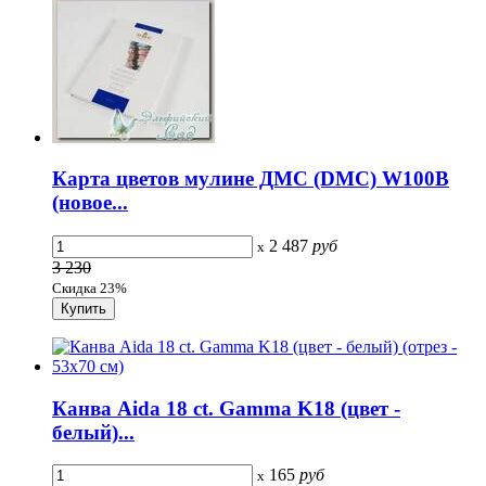
Карта цветов мулине ДМС (DMC) W100B
(новое...
2 487
руб
x
3 230
Скидка 23%
Канва Aida 18 сt. Gamma K18 (цвет -
белый)...
165
руб
x