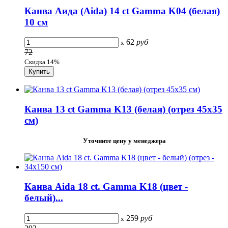
Канва Аида (Aida) 14 ct Gamma K04 (белая)
10 см
62
руб
x
72
Скидка 14%
Канва 13 ct Gamma K13 (белая) (отрез 45х35
см)
Уточните цену у менеджера
Канва Aida 18 сt. Gamma K18 (цвет -
белый)...
259
руб
x