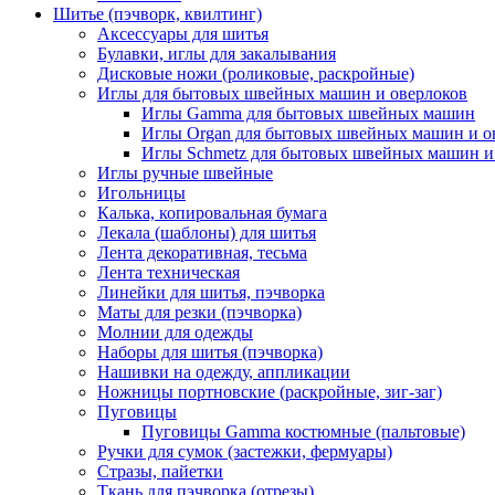
Шитье (пэчворк, квилтинг)
Аксессуары для шитья
Булавки, иглы для закалывания
Дисковые ножи (роликовые, раскройные)
Иглы для бытовых швейных машин и оверлоков
Иглы Gamma для бытовых швейных машин
Иглы Organ для бытовых швейных машин и о
Иглы Schmetz для бытовых швейных машин и
Иглы ручные швейные
Игольницы
Калька, копировальная бумага
Лекала (шаблоны) для шитья
Лента декоративная, тесьма
Лента техническая
Линейки для шитья, пэчворка
Маты для резки (пэчворка)
Молнии для одежды
Наборы для шитья (пэчворка)
Нашивки на одежду, аппликации
Ножницы портновские (раскройные, зиг-заг)
Пуговицы
Пуговицы Gamma костюмные (пальтовые)
Ручки для сумок (застежки, фермуары)
Стразы, пайетки
Ткань для пэчворка (отрезы)