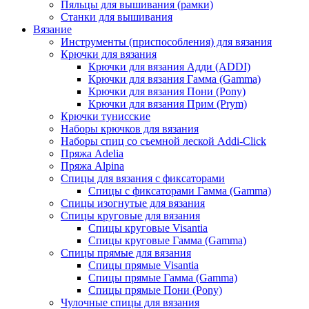
Пяльцы для вышивания (рамки)
Станки для вышивания
Вязание
Инструменты (приспособления) для вязания
Крючки для вязания
Крючки для вязания Адди (ADDI)
Крючки для вязания Гамма (Gamma)
Крючки для вязания Пони (Pony)
Крючки для вязания Прим (Prym)
Крючки тунисские
Наборы крючков для вязания
Наборы спиц со съемной леской Addi-Click
Пряжа Adelia
Пряжа Alpina
Спицы для вязания с фиксаторами
Спицы с фиксаторами Гамма (Gamma)
Спицы изогнутые для вязания
Спицы круговые для вязания
Спицы круговые Visantia
Спицы круговые Гамма (Gamma)
Спицы прямые для вязания
Спицы прямые Visantia
Спицы прямые Гамма (Gamma)
Спицы прямые Пони (Pony)
Чулочные спицы для вязания