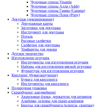
Чулочные спицы Visantia
Чулочные спицы Адди (Addi)
Чулочные спицы Гамма (Gamma)
Чулочные спицы Пони (Pony)
Декупаж (декорирование)
Декупажные карты
Заготовки для декупажа
Инструмент для декупажа
Поталь
Рисовые салфетки
Салфетки для декупажа
Трафареты для декора
Детское творчество
Изготовление игрушек
Инструменты для изготовления игрушек
Наборы для изготовления мягкой игрушки
Фурнитура для изготовления игрушек
Квиллинг (бумагокручение)
Бумага для квиллинга
Инструменты для квиллинга
Подарочная упаковка
Скрапбукинг, кардмейкинг
Акриловые блоки, держатели для штампов
Альбомы, основы для скрап-альбомов
Брадсы для скрапбукинга (клипсы, скрепки)