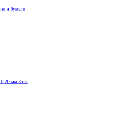
она и бумаги
 d=20 мм 3 шт