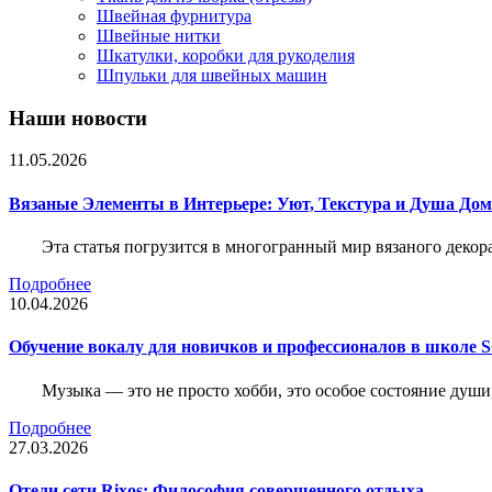
Швейная фурнитура
Швейные нитки
Шкатулки, коробки для рукоделия
Шпульки для швейных машин
Наши новости
11.05.2026
Вязаные Элементы в Интерьере: Уют, Текстура и Душа До
Эта статья погрузится в многогранный мир вязаного декор
Подробнее
10.04.2026
Обучение вокалу для новичков и профессионалов в школе
Музыка — это не просто хобби, это особое состояние души
Подробнее
27.03.2026
Отели сети Rixos: Философия совершенного отдыха