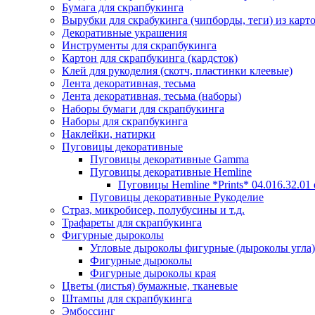
Бумага для скрапбукинга
Вырубки для скрабукинга (чипборды, теги) из карт
Декоративные украшения
Инструменты для скрапбукинга
Картон для скрапбукинга (кардсток)
Клей для рукоделия (скотч, пластинки клеевые)
Лента декоративная, тесьма
Лента декоративная, тесьма (наборы)
Наборы бумаги для скрапбукинга
Наборы для скрапбукинга
Наклейки, натирки
Пуговицы декоративные
Пуговицы декоративные Gamma
Пуговицы декоративные Hemline
Пуговицы Hemline *Prints* 04.016.32.01
Пуговицы декоративные Рукоделие
Страз, микробисер, полубусины и т.д.
Трафареты для скрапбукинга
Фигурные дыроколы
Угловые дыроколы фигурные (дыроколы угла)
Фигурные дыроколы
Фигурные дыроколы края
Цветы (листья) бумажные, тканевые
Штампы для скрапбукинга
Эмбоссинг