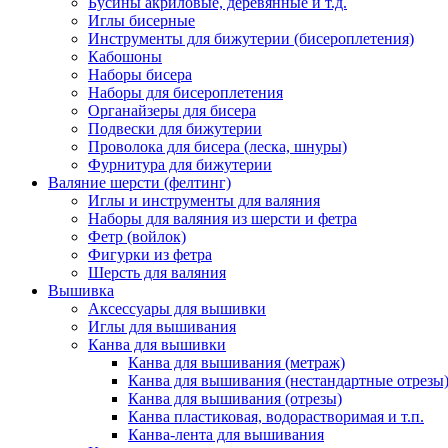
Бусины акриловые, деревянные и т.д.
Иглы бисерные
Инструменты для бижутерии (бисероплетения)
Кабошоны
Наборы бисера
Наборы для бисероплетения
Органайзеры для бисера
Подвески для бижутерии
Проволока для бисера (леска, шнуры)
Фурнитура для бижутерии
Валяние шерсти (фелтинг)
Иглы и инструменты для валяния
Наборы для валяния из шерсти и фетра
Фетр (войлок)
Фигурки из фетра
Шерсть для валяния
Вышивка
Аксессуары для вышивки
Иглы для вышивания
Канва для вышивки
Канва для вышивания (метраж)
Канва для вышивания (нестандартные отрезы
Канва для вышивания (отрезы)
Канва пластиковая, водорастворимая и т.п.
Канва-лента для вышивания