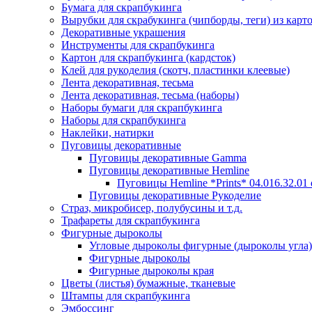
Бумага для скрапбукинга
Вырубки для скрабукинга (чипборды, теги) из карт
Декоративные украшения
Инструменты для скрапбукинга
Картон для скрапбукинга (кардсток)
Клей для рукоделия (скотч, пластинки клеевые)
Лента декоративная, тесьма
Лента декоративная, тесьма (наборы)
Наборы бумаги для скрапбукинга
Наборы для скрапбукинга
Наклейки, натирки
Пуговицы декоративные
Пуговицы декоративные Gamma
Пуговицы декоративные Hemline
Пуговицы Hemline *Prints* 04.016.32.01
Пуговицы декоративные Рукоделие
Страз, микробисер, полубусины и т.д.
Трафареты для скрапбукинга
Фигурные дыроколы
Угловые дыроколы фигурные (дыроколы угла)
Фигурные дыроколы
Фигурные дыроколы края
Цветы (листья) бумажные, тканевые
Штампы для скрапбукинга
Эмбоссинг