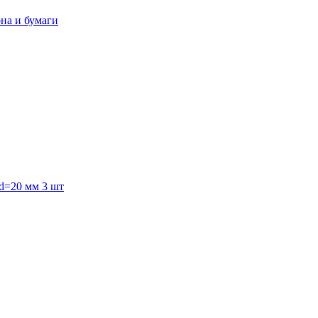
она и бумаги
 d=20 мм 3 шт