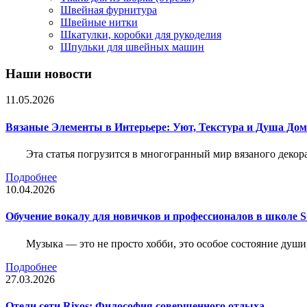
Швейная фурнитура
Швейные нитки
Шкатулки, коробки для рукоделия
Шпульки для швейных машин
Наши новости
11.05.2026
Вязаные Элементы в Интерьере: Уют, Текстура и Душа До
Эта статья погрузится в многогранный мир вязаного декор
Подробнее
10.04.2026
Обучение вокалу для новичков и профессионалов в школе
Музыка — это не просто хобби, это особое состояние души
Подробнее
27.03.2026
Отели сети Rixos: Философия совершенного отдыха