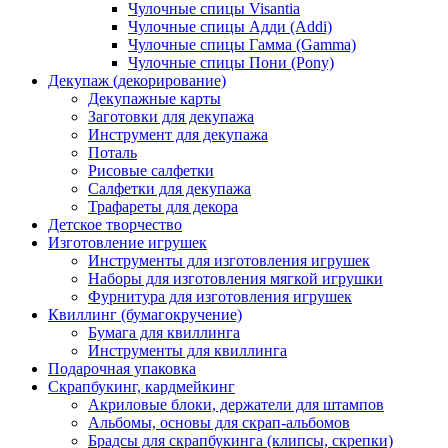
Чулочные спицы Visantia
Чулочные спицы Адди (Addi)
Чулочные спицы Гамма (Gamma)
Чулочные спицы Пони (Pony)
Декупаж (декорирование)
Декупажные карты
Заготовки для декупажа
Инструмент для декупажа
Поталь
Рисовые салфетки
Салфетки для декупажа
Трафареты для декора
Детское творчество
Изготовление игрушек
Инструменты для изготовления игрушек
Наборы для изготовления мягкой игрушки
Фурнитура для изготовления игрушек
Квиллинг (бумагокручение)
Бумага для квиллинга
Инструменты для квиллинга
Подарочная упаковка
Скрапбукинг, кардмейкинг
Акриловые блоки, держатели для штампов
Альбомы, основы для скрап-альбомов
Брадсы для скрапбукинга (клипсы, скрепки)