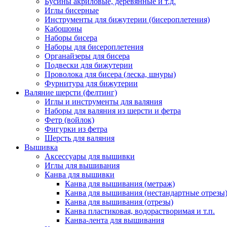
Бусины акриловые, деревянные и т.д.
Иглы бисерные
Инструменты для бижутерии (бисероплетения)
Кабошоны
Наборы бисера
Наборы для бисероплетения
Органайзеры для бисера
Подвески для бижутерии
Проволока для бисера (леска, шнуры)
Фурнитура для бижутерии
Валяние шерсти (фелтинг)
Иглы и инструменты для валяния
Наборы для валяния из шерсти и фетра
Фетр (войлок)
Фигурки из фетра
Шерсть для валяния
Вышивка
Аксессуары для вышивки
Иглы для вышивания
Канва для вышивки
Канва для вышивания (метраж)
Канва для вышивания (нестандартные отрезы
Канва для вышивания (отрезы)
Канва пластиковая, водорастворимая и т.п.
Канва-лента для вышивания