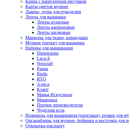
Канва с нанесенным рисунком
Карты цветов мулине
Лампы, лупы для рукоделия
Ленты для вышивки
Ленты атласные
Ленты капроновые
Ленты шелковые
Маркеры для ткани, карандаши
Мулине (нитки) для вышивки
Наборы для вышивания
Dimensions
Luca-S
Neocraft
Panna
Riolis
RTO
Алиса
Кларт
Марья Искусница
Машенька
Прочие производители
Чудесная игла
Ножницы для вышивания (цапельки), резаки для м
Органайзеры для мулине, бобинки и косточки для н
Открытки-паспарту