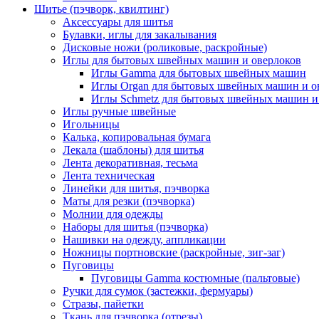
Шитье (пэчворк, квилтинг)
Аксессуары для шитья
Булавки, иглы для закалывания
Дисковые ножи (роликовые, раскройные)
Иглы для бытовых швейных машин и оверлоков
Иглы Gamma для бытовых швейных машин
Иглы Organ для бытовых швейных машин и о
Иглы Schmetz для бытовых швейных машин и
Иглы ручные швейные
Игольницы
Калька, копировальная бумага
Лекала (шаблоны) для шитья
Лента декоративная, тесьма
Лента техническая
Линейки для шитья, пэчворка
Маты для резки (пэчворка)
Молнии для одежды
Наборы для шитья (пэчворка)
Нашивки на одежду, аппликации
Ножницы портновские (раскройные, зиг-заг)
Пуговицы
Пуговицы Gamma костюмные (пальтовые)
Ручки для сумок (застежки, фермуары)
Стразы, пайетки
Ткань для пэчворка (отрезы)