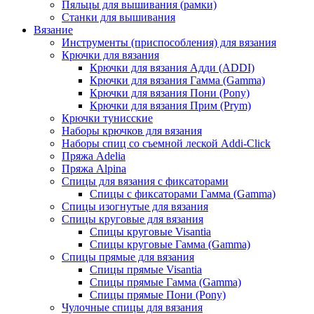
Пяльцы для вышивания (рамки)
Станки для вышивания
Вязание
Инструменты (приспособления) для вязания
Крючки для вязания
Крючки для вязания Адди (ADDI)
Крючки для вязания Гамма (Gamma)
Крючки для вязания Пони (Pony)
Крючки для вязания Прим (Prym)
Крючки тунисские
Наборы крючков для вязания
Наборы спиц со съемной леской Addi-Click
Пряжа Adelia
Пряжа Alpina
Спицы для вязания с фиксаторами
Спицы с фиксаторами Гамма (Gamma)
Спицы изогнутые для вязания
Спицы круговые для вязания
Спицы круговые Visantia
Спицы круговые Гамма (Gamma)
Спицы прямые для вязания
Спицы прямые Visantia
Спицы прямые Гамма (Gamma)
Спицы прямые Пони (Pony)
Чулочные спицы для вязания