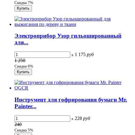
Скидка 7%
Электроприбор Узор гильошированный
для...
1 175
руб
x
1 250
Скидка 6%
Инструмент для гофрирования бумаги Mr.
Painter...
228
руб
x
240
Скидка 5%