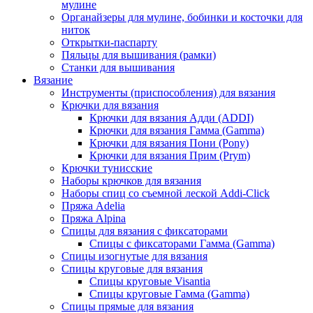
мулине
Органайзеры для мулине, бобинки и косточки для
ниток
Открытки-паспарту
Пяльцы для вышивания (рамки)
Станки для вышивания
Вязание
Инструменты (приспособления) для вязания
Крючки для вязания
Крючки для вязания Адди (ADDI)
Крючки для вязания Гамма (Gamma)
Крючки для вязания Пони (Pony)
Крючки для вязания Прим (Prym)
Крючки тунисские
Наборы крючков для вязания
Наборы спиц со съемной леской Addi-Click
Пряжа Adelia
Пряжа Alpina
Спицы для вязания с фиксаторами
Спицы с фиксаторами Гамма (Gamma)
Спицы изогнутые для вязания
Спицы круговые для вязания
Спицы круговые Visantia
Спицы круговые Гамма (Gamma)
Спицы прямые для вязания