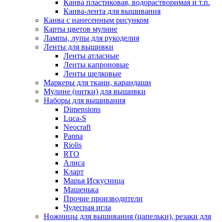
Канва пластиковая, водорастворимая и т.п.
Канва-лента для вышивания
Канва с нанесенным рисунком
Карты цветов мулине
Лампы, лупы для рукоделия
Ленты для вышивки
Ленты атласные
Ленты капроновые
Ленты шелковые
Маркеры для ткани, карандаши
Мулине (нитки) для вышивки
Наборы для вышивания
Dimensions
Luca-S
Neocraft
Panna
Riolis
RTO
Алиса
Кларт
Марья Искусница
Машенька
Прочие производители
Чудесная игла
Ножницы для вышивания (цапельки), резаки для