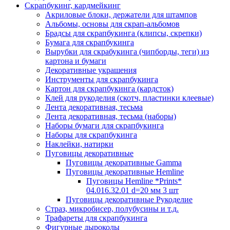
Скрапбукинг, кардмейкинг
Акриловые блоки, держатели для штампов
Альбомы, основы для скрап-альбомов
Брадсы для скрапбукинга (клипсы, скрепки)
Бумага для скрапбукинга
Вырубки для скрабукинга (чипборды, теги) из
картона и бумаги
Декоративные украшения
Инструменты для скрапбукинга
Картон для скрапбукинга (кардсток)
Клей для рукоделия (скотч, пластинки клеевые)
Лента декоративная, тесьма
Лента декоративная, тесьма (наборы)
Наборы бумаги для скрапбукинга
Наборы для скрапбукинга
Наклейки, натирки
Пуговицы декоративные
Пуговицы декоративные Gamma
Пуговицы декоративные Hemline
Пуговицы Hemline *Prints*
04.016.32.01 d=20 мм 3 шт
Пуговицы декоративные Рукоделие
Страз, микробисер, полубусины и т.д.
Трафареты для скрапбукинга
Фигурные дыроколы