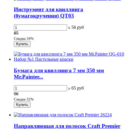
Инструмент для квиллинга
(бумагокручения) QT03
56
руб
x
85
Скидка 34%
Бумага для квиллинга 7 мм 350 мм
Mr.Painter...
65
руб
x
96
Скидка 32%
Направляющая для полосок Craft Premier