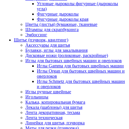
Угловые дыроколы фигурные (дыроколы
угла)
Фигурные дыроколы
Фигурные дыроколы края
Цветы (листья) бумажные, тканевые
Штампы для скрапбукинга
Эмбоссинг
Шитье (пэчворк, квилтинг)
Аксессуары для шитья
Булавки, иглы для закалывания
Дисковые ножи (роликовые, раскройные)
Иглы для бытовых швейных машин и оверлоков
Иглы Gamma для бытовых швейных машин
Иглы Organ для бытовых швейных машин и
оверлоков
Иглы Schmetz для бытовых швейных машин
и оверлоков
Иглы ручные швейные
Игольницы
Калька, копировальная бумага
Лекала (шаблоны) для шитья
Лента декоративная, тесьма
Лента техническая
Линейки для шитья, пэчворка
Маты для резки (пэчворка)