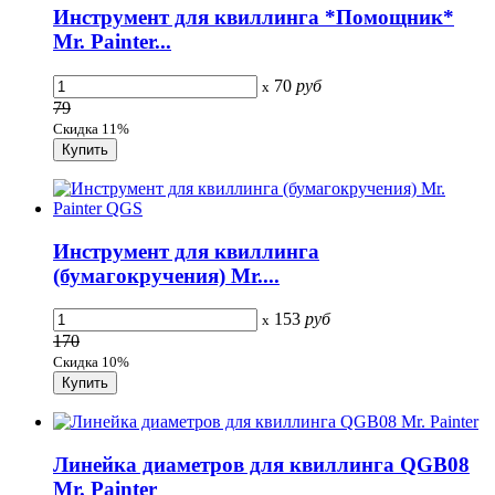
Инструмент для квиллинга *Помощник*
Mr. Painter...
70
руб
x
79
Скидка 11%
Инструмент для квиллинга
(бумагокручения) Mr....
153
руб
x
170
Скидка 10%
Линейка диаметров для квиллинга QGB08
Mr. Painter