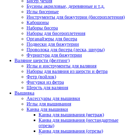
Бисер Чехия
Бусины акриловые, деревянные и т.д.
Иглы бисерные
Инструменты для бижутерии (бисероплетения)
Кабошоны
Наборы бисера
Наборы для бисероплетения
Органайзеры для бисера
Подвески для бижутерии
Проволока для бисера (леска, шнуры)
Фурнитура для бижутерии
Валяние шерсти (фелтинг)
Иглы и инструменты для валяния
Наборы для валяния из шерсти и фетра
Фетр (войлок)
Фигурки из фетра
Шерсть для валяния
Вышивка
Аксессуары для вышивки
Иглы для вышивания
Канва для вышивки
Канва для вышивания (метраж)
Канва для вышивания (нестандартные
отрезы)
Канва для вышивания (отрезы)