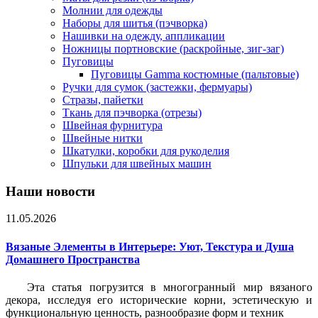
Молнии для одежды
Наборы для шитья (пэчворка)
Нашивки на одежду, аппликации
Ножницы портновские (раскройные, зиг-заг)
Пуговицы
Пуговицы Gamma костюмные (пальтовые)
Ручки для сумок (застежки, фермуары)
Стразы, пайетки
Ткань для пэчворка (отрезы)
Швейная фурнитура
Швейные нитки
Шкатулки, коробки для рукоделия
Шпульки для швейных машин
Наши новости
11.05.2026
Вязаные Элементы в Интерьере: Уют, Текстура и Душа
Домашнего Пространства
Эта статья погрузится в многогранный мир вязаного
декора, исследуя его исторические корни, эстетическую и
функциональную ценность, разнообразие форм и техник