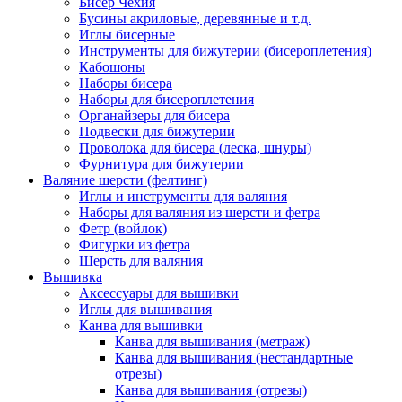
Бисер Чехия
Бусины акриловые, деревянные и т.д.
Иглы бисерные
Инструменты для бижутерии (бисероплетения)
Кабошоны
Наборы бисера
Наборы для бисероплетения
Органайзеры для бисера
Подвески для бижутерии
Проволока для бисера (леска, шнуры)
Фурнитура для бижутерии
Валяние шерсти (фелтинг)
Иглы и инструменты для валяния
Наборы для валяния из шерсти и фетра
Фетр (войлок)
Фигурки из фетра
Шерсть для валяния
Вышивка
Аксессуары для вышивки
Иглы для вышивания
Канва для вышивки
Канва для вышивания (метраж)
Канва для вышивания (нестандартные
отрезы)
Канва для вышивания (отрезы)