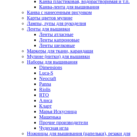
Канва пластиковая, водорастворимая и т.п.
Канва-лента для вышивания
Канва с нанесенным рисунком
Карты цветов мулине
Лампы, лупы для рукоделия
Ленты для вышивки
Ленты атласные
Ленты капроновые
Ленты шелковые
Маркеры для ткани, карандаши
Мулине (нитки) для вышивки
Наборы для вышивания
Dimensions
Luca-S
Neocraft
Panna
Riolis
RTO
Алиса
Кларт
Марья Искусница
Машенька
Прочие производители
Чудесная игла
Ножницы для вышивания (цапельки), резаки для