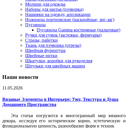
Молнии для одежды
Наборы для шитья (пэчворка)
Нашивки на одежду, аппликации
Ножницы портновские (раскройные, зиг-заг)
Пуговицы
Пуговицы Gamma костюмные (пальтовые)
Ручки для сумок (застежки, фермуары)
Стразы, пайетки
Ткань для пэчворка (отрезы)
Швейная фурнитура
Швейные нитки
Шкатулки, коробки для рукоделия
Шпульки для швейных машин
Наши новости
11.05.2026
Вязаные Элементы в Интерьере: Уют, Текстура и Душа
Домашнего Пространства
Эта статья погрузится в многогранный мир вязаного
декора, исследуя его исторические корни, эстетическую и
функциональную ценность, разнообразие форм и техник