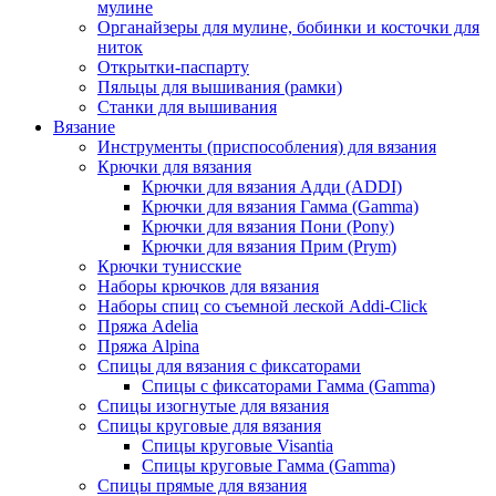
мулине
Органайзеры для мулине, бобинки и косточки для
ниток
Открытки-паспарту
Пяльцы для вышивания (рамки)
Станки для вышивания
Вязание
Инструменты (приспособления) для вязания
Крючки для вязания
Крючки для вязания Адди (ADDI)
Крючки для вязания Гамма (Gamma)
Крючки для вязания Пони (Pony)
Крючки для вязания Прим (Prym)
Крючки тунисские
Наборы крючков для вязания
Наборы спиц со съемной леской Addi-Click
Пряжа Adelia
Пряжа Alpina
Спицы для вязания с фиксаторами
Спицы с фиксаторами Гамма (Gamma)
Спицы изогнутые для вязания
Спицы круговые для вязания
Спицы круговые Visantia
Спицы круговые Гамма (Gamma)
Спицы прямые для вязания