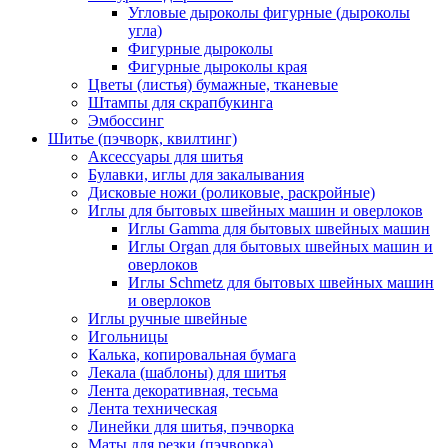
Угловые дыроколы фигурные (дыроколы
угла)
Фигурные дыроколы
Фигурные дыроколы края
Цветы (листья) бумажные, тканевые
Штампы для скрапбукинга
Эмбоссинг
Шитье (пэчворк, квилтинг)
Аксессуары для шитья
Булавки, иглы для закалывания
Дисковые ножи (роликовые, раскройные)
Иглы для бытовых швейных машин и оверлоков
Иглы Gamma для бытовых швейных машин
Иглы Organ для бытовых швейных машин и
оверлоков
Иглы Schmetz для бытовых швейных машин
и оверлоков
Иглы ручные швейные
Игольницы
Калька, копировальная бумага
Лекала (шаблоны) для шитья
Лента декоративная, тесьма
Лента техническая
Линейки для шитья, пэчворка
Маты для резки (пэчворка)