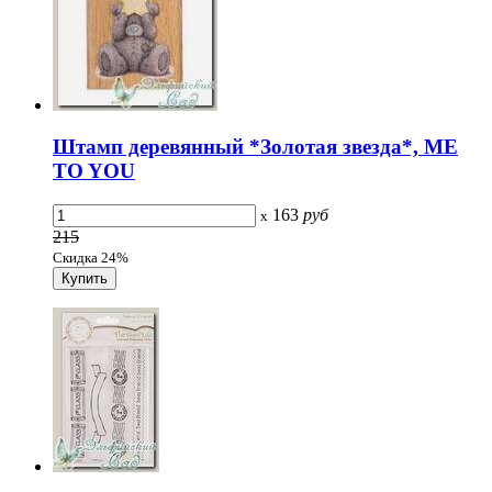
Штамп деревянный *Золотая звезда*, ME
TO YOU
163
руб
x
215
Скидка 24%