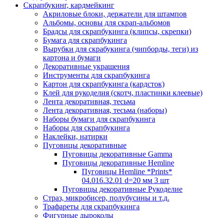
Скрапбукинг, кардмейкинг
Акриловые блоки, держатели для штампов
Альбомы, основы для скрап-альбомов
Брадсы для скрапбукинга (клипсы, скрепки)
Бумага для скрапбукинга
Вырубки для скрабукинга (чипборды, теги) из
картона и бумаги
Декоративные украшения
Инструменты для скрапбукинга
Картон для скрапбукинга (кардсток)
Клей для рукоделия (скотч, пластинки клеевые)
Лента декоративная, тесьма
Лента декоративная, тесьма (наборы)
Наборы бумаги для скрапбукинга
Наборы для скрапбукинга
Наклейки, натирки
Пуговицы декоративные
Пуговицы декоративные Gamma
Пуговицы декоративные Hemline
Пуговицы Hemline *Prints*
04.016.32.01 d=20 мм 3 шт
Пуговицы декоративные Рукоделие
Страз, микробисер, полубусины и т.д.
Трафареты для скрапбукинга
Фигурные дыроколы