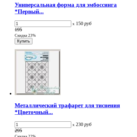
Универсальная форма для эмбоссинга
*Первый...
150
руб
x
195
Скидка 23%
Металлический трафарет для тиснения
*Цветочный...
230
руб
x
295
Скидка 22%