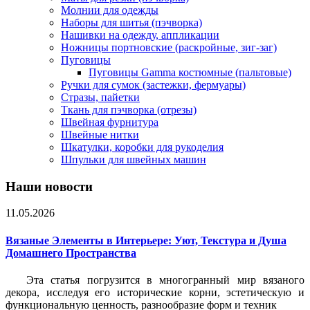
Молнии для одежды
Наборы для шитья (пэчворка)
Нашивки на одежду, аппликации
Ножницы портновские (раскройные, зиг-заг)
Пуговицы
Пуговицы Gamma костюмные (пальтовые)
Ручки для сумок (застежки, фермуары)
Стразы, пайетки
Ткань для пэчворка (отрезы)
Швейная фурнитура
Швейные нитки
Шкатулки, коробки для рукоделия
Шпульки для швейных машин
Наши новости
11.05.2026
Вязаные Элементы в Интерьере: Уют, Текстура и Душа
Домашнего Пространства
Эта статья погрузится в многогранный мир вязаного
декора, исследуя его исторические корни, эстетическую и
функциональную ценность, разнообразие форм и техник