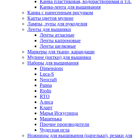
Канва пластиковая, водорастворимая и т.п.
Канва-лента для вышивания
Канва с нанесенным рисунком
Карты цветов мулине
Лампы, лупы для рукоделия
Ленты для вышивки
Ленты атласные
Ленты капроновые
Ленты шелковые
Маркеры для ткани, карандаши
Мулине (нитки) для вышивки
Наборы для вышивания
Dimensions
Luca-S
Neocraft
Panna
Riolis
RTO
Алиса
Кларт
Марья Искусница
Машенька
Прочие производители
Чудесная игла
Ножницы для вышивания (цапельки), резаки для