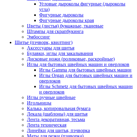
Угловые дыроколы фигурные (дыроколы
угла)
Фигурные дыроколы
Фигурные дыроколы края
Цветы (листья) бумажные, тканевые
Штампы для скрапбукинга
Эмбоссинг
Шитье (пэчворк, квилтинг)
Аксессуары для шитья
Булавки, иглы для закалывания
Дисковые ножи (роликовые, раскройные)
Иглы для бытовых швейных машин и оверлоков
Иглы Gamma для бытовых швейных машин
Иглы Organ для бытовых швейных машин и
оверлоков
Иглы Schmetz для бытовых швейных машин
и оверлоков
Иглы ручные швейные
Игольницы
Калька, копировальная бумага
Лекала (шаблоны) для шитья
Лента декоративная, тесьма
Лента техническая
Линейки для шитья, пэчворка
Маты для резки (пэчворка)