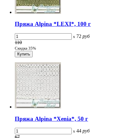
Пряжа Alpina *LEXI*, 100 г
72
руб
x
110
Скидка 35%
Пряжа Alpina *Xenia*, 50 г
44
руб
x
67