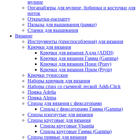
мулине
Органайзеры для мулине, бобинки и косточки для
ниток
Открытки-паспарту
Пяльцы для вышивания (рамки)
Станки для вышивания
Вязание
Инструменты (приспособления) для вязания
Крючки для вязания
Крючки для вязания Адди (ADDI)
Крючки для вязания Гамма (Gamma)
Крючки для вязания Пони (Pony)
Крючки для вязания Прим (Prym)
Крючки тунисские
Наборы крючков для вязания
Наборы спиц со съемной леской Addi-Click
Пряжа Adelia
Пряжа Alpina
Спицы для вязания с фиксаторами
Спицы с фиксаторами Гамма (Gamma)
Спицы изогнутые для вязания
Спицы круговые для вязания
Спицы круговые Visantia
Спицы круговые Гамма (Gamma)
Спицы прямые для вязания