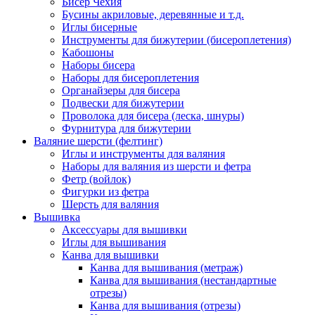
Бисер Чехия
Бусины акриловые, деревянные и т.д.
Иглы бисерные
Инструменты для бижутерии (бисероплетения)
Кабошоны
Наборы бисера
Наборы для бисероплетения
Органайзеры для бисера
Подвески для бижутерии
Проволока для бисера (леска, шнуры)
Фурнитура для бижутерии
Валяние шерсти (фелтинг)
Иглы и инструменты для валяния
Наборы для валяния из шерсти и фетра
Фетр (войлок)
Фигурки из фетра
Шерсть для валяния
Вышивка
Аксессуары для вышивки
Иглы для вышивания
Канва для вышивки
Канва для вышивания (метраж)
Канва для вышивания (нестандартные
отрезы)
Канва для вышивания (отрезы)