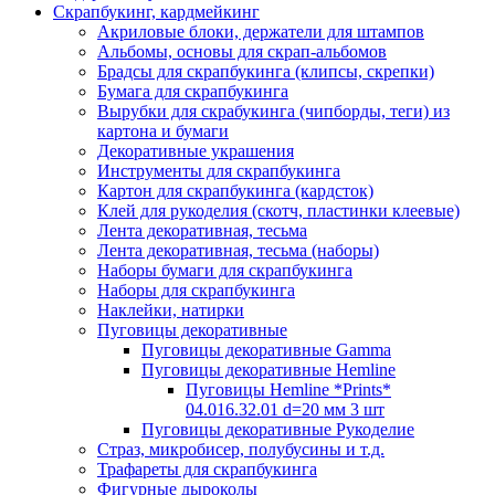
Скрапбукинг, кардмейкинг
Акриловые блоки, держатели для штампов
Альбомы, основы для скрап-альбомов
Брадсы для скрапбукинга (клипсы, скрепки)
Бумага для скрапбукинга
Вырубки для скрабукинга (чипборды, теги) из
картона и бумаги
Декоративные украшения
Инструменты для скрапбукинга
Картон для скрапбукинга (кардсток)
Клей для рукоделия (скотч, пластинки клеевые)
Лента декоративная, тесьма
Лента декоративная, тесьма (наборы)
Наборы бумаги для скрапбукинга
Наборы для скрапбукинга
Наклейки, натирки
Пуговицы декоративные
Пуговицы декоративные Gamma
Пуговицы декоративные Hemline
Пуговицы Hemline *Prints*
04.016.32.01 d=20 мм 3 шт
Пуговицы декоративные Рукоделие
Страз, микробисер, полубусины и т.д.
Трафареты для скрапбукинга
Фигурные дыроколы