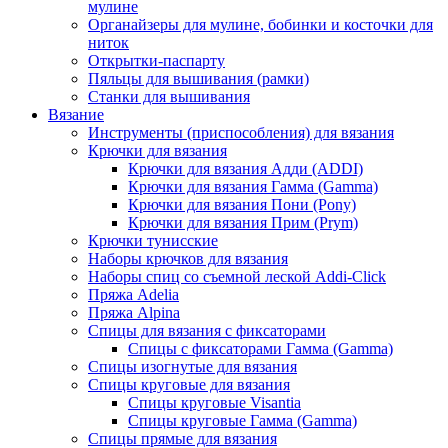
мулине
Органайзеры для мулине, бобинки и косточки для
ниток
Открытки-паспарту
Пяльцы для вышивания (рамки)
Станки для вышивания
Вязание
Инструменты (приспособления) для вязания
Крючки для вязания
Крючки для вязания Адди (ADDI)
Крючки для вязания Гамма (Gamma)
Крючки для вязания Пони (Pony)
Крючки для вязания Прим (Prym)
Крючки тунисские
Наборы крючков для вязания
Наборы спиц со съемной леской Addi-Click
Пряжа Adelia
Пряжа Alpina
Спицы для вязания с фиксаторами
Спицы с фиксаторами Гамма (Gamma)
Спицы изогнутые для вязания
Спицы круговые для вязания
Спицы круговые Visantia
Спицы круговые Гамма (Gamma)
Спицы прямые для вязания