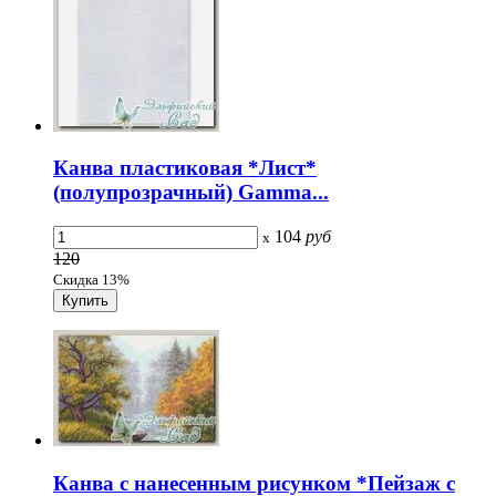
Канва пластиковая *Лист*
(полупрозрачный) Gamma...
104
руб
x
120
Скидка 13%
Канва с нанесенным рисунком *Пейзаж с