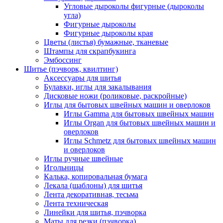
Угловые дыроколы фигурные (дыроколы
угла)
Фигурные дыроколы
Фигурные дыроколы края
Цветы (листья) бумажные, тканевые
Штампы для скрапбукинга
Эмбоссинг
Шитье (пэчворк, квилтинг)
Аксессуары для шитья
Булавки, иглы для закалывания
Дисковые ножи (роликовые, раскройные)
Иглы для бытовых швейных машин и оверлоков
Иглы Gamma для бытовых швейных машин
Иглы Organ для бытовых швейных машин и
оверлоков
Иглы Schmetz для бытовых швейных машин
и оверлоков
Иглы ручные швейные
Игольницы
Калька, копировальная бумага
Лекала (шаблоны) для шитья
Лента декоративная, тесьма
Лента техническая
Линейки для шитья, пэчворка
Маты для резки (пэчворка)