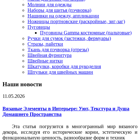
Молнии для одежды
Наборы для шитья (пэчворка)
Нашивки на одежду, аппликации
Ножницы портновские (раскройные, зиг-заг)
Пуговицы
Пуговицы Gamma костюмные (пальтовые)
Ручки для сумок (застежки, фермуары)
Стразы, пайетки
Ткань для пэчворка (отрезы)
Швейная фурнитура
Швейные нитки
Шкатулки, коробки для рукоделия
Шпульки для швейных машин
Наши новости
11.05.2026
Вязаные Элементы в Интерьере: Уют, Текстура и Душа
Домашнего Пространства
Эта статья погрузится в многогранный мир вязаного
декора, исследуя его исторические корни, эстетическую и
функциональную ценность, разнообразие форм и техник