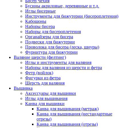
Бисер Чехия
Бусины акриловые, деревянные и т.д.
Иглы бисерные
Инструменты для бижутерии (бисероплетения)
Кабошоны
Наборы бисера
Наборы для бисероплетения
Органайзеры для бисера
Подвески для бижутерии
Проволока для бисера (леска, шнуры)
Фурнитура для бижутерии
Валяние шерсти (фелтинг)
Иглы и инструменты для валяния
Наборы для валяния из шерсти и фетра
Фетр (войлок)
Фигурки из фетра
Шерсть для валяния
Вышивка
Аксессуары для вышивки
Иглы для вышивания
Канва для вышивки
Канва для вышивания (метраж)
Канва для вышивания (нестандартные
отрезы)
Канва для вышивания (отрезы)