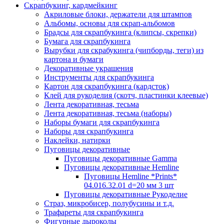
Скрапбукинг, кардмейкинг
Акриловые блоки, держатели для штампов
Альбомы, основы для скрап-альбомов
Брадсы для скрапбукинга (клипсы, скрепки)
Бумага для скрапбукинга
Вырубки для скрабукинга (чипборды, теги) из
картона и бумаги
Декоративные украшения
Инструменты для скрапбукинга
Картон для скрапбукинга (кардсток)
Клей для рукоделия (скотч, пластинки клеевые)
Лента декоративная, тесьма
Лента декоративная, тесьма (наборы)
Наборы бумаги для скрапбукинга
Наборы для скрапбукинга
Наклейки, натирки
Пуговицы декоративные
Пуговицы декоративные Gamma
Пуговицы декоративные Hemline
Пуговицы Hemline *Prints*
04.016.32.01 d=20 мм 3 шт
Пуговицы декоративные Рукоделие
Страз, микробисер, полубусины и т.д.
Трафареты для скрапбукинга
Фигурные дыроколы