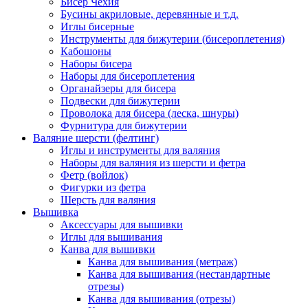
Бисер Чехия
Бусины акриловые, деревянные и т.д.
Иглы бисерные
Инструменты для бижутерии (бисероплетения)
Кабошоны
Наборы бисера
Наборы для бисероплетения
Органайзеры для бисера
Подвески для бижутерии
Проволока для бисера (леска, шнуры)
Фурнитура для бижутерии
Валяние шерсти (фелтинг)
Иглы и инструменты для валяния
Наборы для валяния из шерсти и фетра
Фетр (войлок)
Фигурки из фетра
Шерсть для валяния
Вышивка
Аксессуары для вышивки
Иглы для вышивания
Канва для вышивки
Канва для вышивания (метраж)
Канва для вышивания (нестандартные
отрезы)
Канва для вышивания (отрезы)