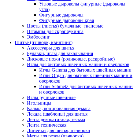
Угловые дыроколы фигурные (дыроколы
угла)
Фигурные дыроколы
Фигурные дыроколы края
Цветы (листья) бумажные, тканевые
Штампы для скрапбукинга
Эмбоссинг
Шитье (пэчворк, квилтинг)
Аксессуары для шитья
Булавки, иглы для закалывания
Дисковые ножи (роликовые, раскройные)
Иглы для бытовых швейных машин и оверлоков
Иглы Gamma для бытовых швейных машин
Иглы Organ для бытовых швейных машин и
оверлоков
Иглы Schmetz для бытовых швейных машин
и оверлоков
Иглы ручные швейные
Игольницы
Калька, копировальная бумага
Лекала (шаблоны) для шитья
Лента декоративная, тесьма
Лента техническая
Линейки для шитья, пэчворка
Маты для резки (пэчворка)