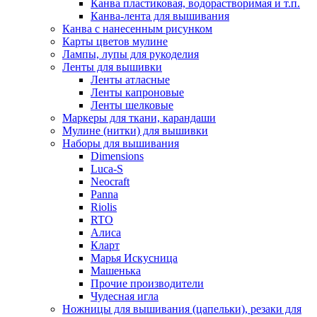
Канва пластиковая, водорастворимая и т.п.
Канва-лента для вышивания
Канва с нанесенным рисунком
Карты цветов мулине
Лампы, лупы для рукоделия
Ленты для вышивки
Ленты атласные
Ленты капроновые
Ленты шелковые
Маркеры для ткани, карандаши
Мулине (нитки) для вышивки
Наборы для вышивания
Dimensions
Luca-S
Neocraft
Panna
Riolis
RTO
Алиса
Кларт
Марья Искусница
Машенька
Прочие производители
Чудесная игла
Ножницы для вышивания (цапельки), резаки для