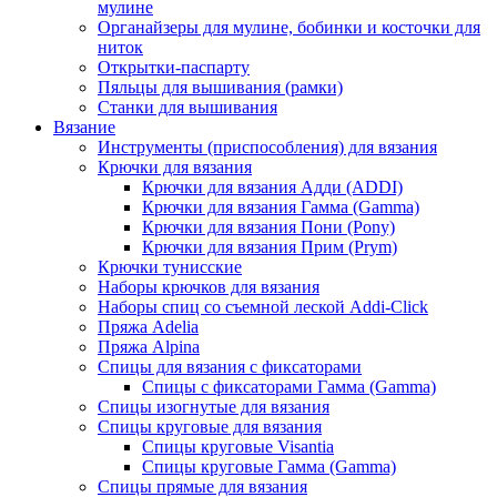
мулине
Органайзеры для мулине, бобинки и косточки для
ниток
Открытки-паспарту
Пяльцы для вышивания (рамки)
Станки для вышивания
Вязание
Инструменты (приспособления) для вязания
Крючки для вязания
Крючки для вязания Адди (ADDI)
Крючки для вязания Гамма (Gamma)
Крючки для вязания Пони (Pony)
Крючки для вязания Прим (Prym)
Крючки тунисские
Наборы крючков для вязания
Наборы спиц со съемной леской Addi-Click
Пряжа Adelia
Пряжа Alpina
Спицы для вязания с фиксаторами
Спицы с фиксаторами Гамма (Gamma)
Спицы изогнутые для вязания
Спицы круговые для вязания
Спицы круговые Visantia
Спицы круговые Гамма (Gamma)
Спицы прямые для вязания