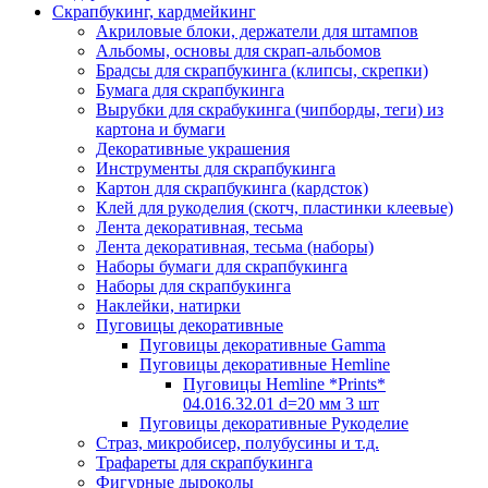
Скрапбукинг, кардмейкинг
Акриловые блоки, держатели для штампов
Альбомы, основы для скрап-альбомов
Брадсы для скрапбукинга (клипсы, скрепки)
Бумага для скрапбукинга
Вырубки для скрабукинга (чипборды, теги) из
картона и бумаги
Декоративные украшения
Инструменты для скрапбукинга
Картон для скрапбукинга (кардсток)
Клей для рукоделия (скотч, пластинки клеевые)
Лента декоративная, тесьма
Лента декоративная, тесьма (наборы)
Наборы бумаги для скрапбукинга
Наборы для скрапбукинга
Наклейки, натирки
Пуговицы декоративные
Пуговицы декоративные Gamma
Пуговицы декоративные Hemline
Пуговицы Hemline *Prints*
04.016.32.01 d=20 мм 3 шт
Пуговицы декоративные Рукоделие
Страз, микробисер, полубусины и т.д.
Трафареты для скрапбукинга
Фигурные дыроколы