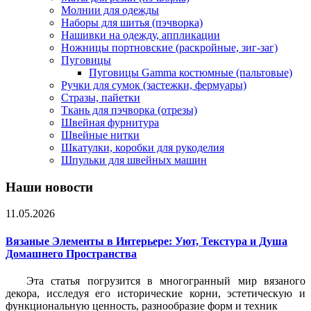
Молнии для одежды
Наборы для шитья (пэчворка)
Нашивки на одежду, аппликации
Ножницы портновские (раскройные, зиг-заг)
Пуговицы
Пуговицы Gamma костюмные (пальтовые)
Ручки для сумок (застежки, фермуары)
Стразы, пайетки
Ткань для пэчворка (отрезы)
Швейная фурнитура
Швейные нитки
Шкатулки, коробки для рукоделия
Шпульки для швейных машин
Наши новости
11.05.2026
Вязаные Элементы в Интерьере: Уют, Текстура и Душа
Домашнего Пространства
Эта статья погрузится в многогранный мир вязаного
декора, исследуя его исторические корни, эстетическую и
функциональную ценность, разнообразие форм и техник