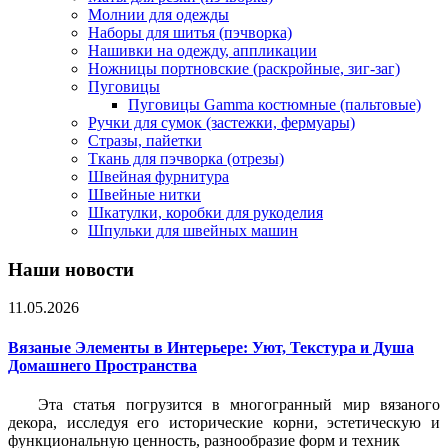
Молнии для одежды
Наборы для шитья (пэчворка)
Нашивки на одежду, аппликации
Ножницы портновские (раскройные, зиг-заг)
Пуговицы
Пуговицы Gamma костюмные (пальтовые)
Ручки для сумок (застежки, фермуары)
Стразы, пайетки
Ткань для пэчворка (отрезы)
Швейная фурнитура
Швейные нитки
Шкатулки, коробки для рукоделия
Шпульки для швейных машин
Наши новости
11.05.2026
Вязаные Элементы в Интерьере: Уют, Текстура и Душа
Домашнего Пространства
Эта статья погрузится в многогранный мир вязаного
декора, исследуя его исторические корни, эстетическую и
функциональную ценность, разнообразие форм и техник