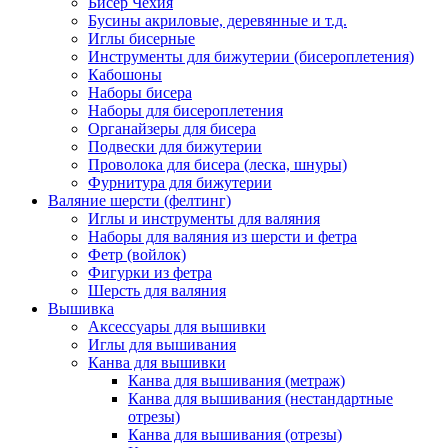
Бисер Чехия
Бусины акриловые, деревянные и т.д.
Иглы бисерные
Инструменты для бижутерии (бисероплетения)
Кабошоны
Наборы бисера
Наборы для бисероплетения
Органайзеры для бисера
Подвески для бижутерии
Проволока для бисера (леска, шнуры)
Фурнитура для бижутерии
Валяние шерсти (фелтинг)
Иглы и инструменты для валяния
Наборы для валяния из шерсти и фетра
Фетр (войлок)
Фигурки из фетра
Шерсть для валяния
Вышивка
Аксессуары для вышивки
Иглы для вышивания
Канва для вышивки
Канва для вышивания (метраж)
Канва для вышивания (нестандартные
отрезы)
Канва для вышивания (отрезы)