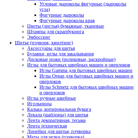
Угловые дыроколы фигурные (дыроколы
угла)
Фигурные дыроколы
Фигурные дыроколы края
Цветы (листья) бумажные, тканевые
Штампы для скрапбукинга
Эмбоссинг
Шитье (пэчворк, квилтинг)
Аксессуары для шитья
Булавки, иглы для закалывания
Дисковые ножи (роликовые, раскройные)
Иглы для бытовых швейных машин и оверлоков
Иглы Gamma для бытовых швейных машин
Иглы Organ для бытовых швейных машин и
оверлоков
Иглы Schmetz для бытовых швейных машин
и оверлоков
Иглы ручные швейные
Игольницы
Калька, копировальная бумага
Лекала (шаблоны) для шитья
Лента декоративная, тесьма
Лента техническая
Линейки для шитья, пэчворка
Маты для резки (пэчворка)