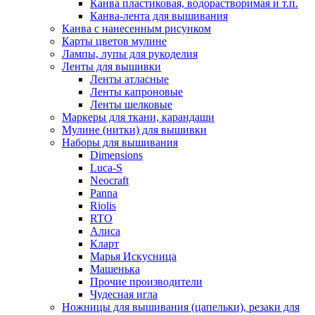
Канва пластиковая, водорастворимая и т.п.
Канва-лента для вышивания
Канва с нанесенным рисунком
Карты цветов мулине
Лампы, лупы для рукоделия
Ленты для вышивки
Ленты атласные
Ленты капроновые
Ленты шелковые
Маркеры для ткани, карандаши
Мулине (нитки) для вышивки
Наборы для вышивания
Dimensions
Luca-S
Neocraft
Panna
Riolis
RTO
Алиса
Кларт
Марья Искусница
Машенька
Прочие производители
Чудесная игла
Ножницы для вышивания (цапельки), резаки для