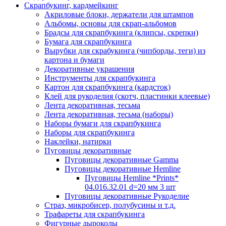
Скрапбукинг, кардмейкинг
Акриловые блоки, держатели для штампов
Альбомы, основы для скрап-альбомов
Брадсы для скрапбукинга (клипсы, скрепки)
Бумага для скрапбукинга
Вырубки для скрабукинга (чипборды, теги) из
картона и бумаги
Декоративные украшения
Инструменты для скрапбукинга
Картон для скрапбукинга (кардсток)
Клей для рукоделия (скотч, пластинки клеевые)
Лента декоративная, тесьма
Лента декоративная, тесьма (наборы)
Наборы бумаги для скрапбукинга
Наборы для скрапбукинга
Наклейки, натирки
Пуговицы декоративные
Пуговицы декоративные Gamma
Пуговицы декоративные Hemline
Пуговицы Hemline *Prints*
04.016.32.01 d=20 мм 3 шт
Пуговицы декоративные Рукоделие
Страз, микробисер, полубусины и т.д.
Трафареты для скрапбукинга
Фигурные дыроколы