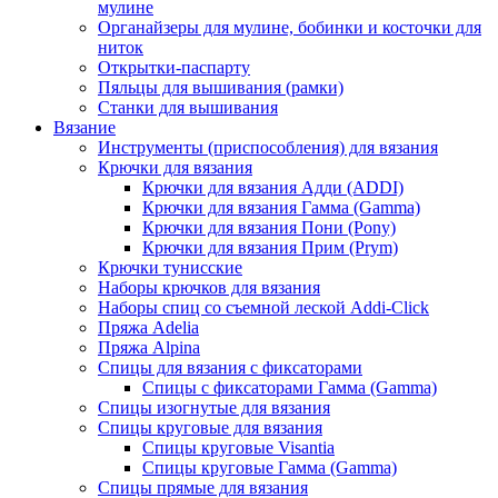
мулине
Органайзеры для мулине, бобинки и косточки для
ниток
Открытки-паспарту
Пяльцы для вышивания (рамки)
Станки для вышивания
Вязание
Инструменты (приспособления) для вязания
Крючки для вязания
Крючки для вязания Адди (ADDI)
Крючки для вязания Гамма (Gamma)
Крючки для вязания Пони (Pony)
Крючки для вязания Прим (Prym)
Крючки тунисские
Наборы крючков для вязания
Наборы спиц со съемной леской Addi-Click
Пряжа Adelia
Пряжа Alpina
Спицы для вязания с фиксаторами
Спицы с фиксаторами Гамма (Gamma)
Спицы изогнутые для вязания
Спицы круговые для вязания
Спицы круговые Visantia
Спицы круговые Гамма (Gamma)
Спицы прямые для вязания