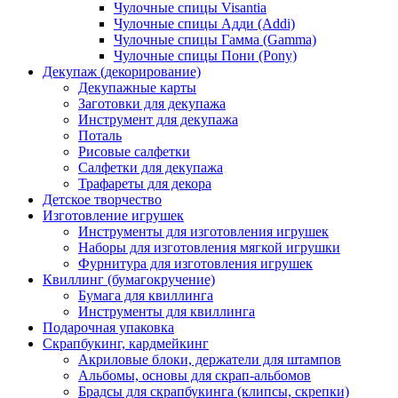
Чулочные спицы Visantia
Чулочные спицы Адди (Addi)
Чулочные спицы Гамма (Gamma)
Чулочные спицы Пони (Pony)
Декупаж (декорирование)
Декупажные карты
Заготовки для декупажа
Инструмент для декупажа
Поталь
Рисовые салфетки
Салфетки для декупажа
Трафареты для декора
Детское творчество
Изготовление игрушек
Инструменты для изготовления игрушек
Наборы для изготовления мягкой игрушки
Фурнитура для изготовления игрушек
Квиллинг (бумагокручение)
Бумага для квиллинга
Инструменты для квиллинга
Подарочная упаковка
Скрапбукинг, кардмейкинг
Акриловые блоки, держатели для штампов
Альбомы, основы для скрап-альбомов
Брадсы для скрапбукинга (клипсы, скрепки)