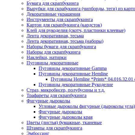
Бумага для скрапбукинга
Вырубки для скрабукинга (чипборды, теги) из карт
Декоративные украшения
Инструменты для скрапбукинга
Картон для скрапбукинга (кардсток)
Клей для рукоделия (скотч, пластинки клеевые)
Лента декоративная, тесьма
Лента декоративная, тесьма (наборы)
Наборы бумаги для скрапбукинга
Наборы для скрапбукинга
Наклейки, натирки
Пуговицы декоративные
Пуговицы декоративные Gamma
Пуговицы декоративные Hemline
Пуговицы Hemline *Prints* 04.016.32.01
Пуговицы декоративные Рукоделие
Страз, микробисер, полубусины и т.д.
Трафареты для скрапбукинга
Фигурные дыроколы
Угловые дыроколы фигурные (дыроколы угла)
Фигурные дыроколы
Фигурные дыроколы края
Цветы (листья) бумажные, тканевые
Штампы для скрапбукинга
Эмбоссинг