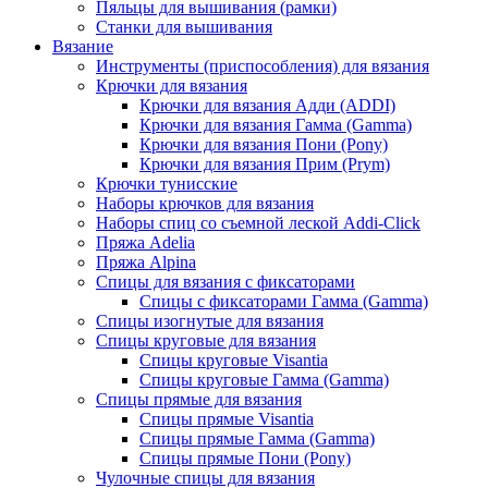
Пяльцы для вышивания (рамки)
Станки для вышивания
Вязание
Инструменты (приспособления) для вязания
Крючки для вязания
Крючки для вязания Адди (ADDI)
Крючки для вязания Гамма (Gamma)
Крючки для вязания Пони (Pony)
Крючки для вязания Прим (Prym)
Крючки тунисские
Наборы крючков для вязания
Наборы спиц со съемной леской Addi-Click
Пряжа Adelia
Пряжа Alpina
Спицы для вязания с фиксаторами
Спицы с фиксаторами Гамма (Gamma)
Спицы изогнутые для вязания
Спицы круговые для вязания
Спицы круговые Visantia
Спицы круговые Гамма (Gamma)
Спицы прямые для вязания
Спицы прямые Visantia
Спицы прямые Гамма (Gamma)
Спицы прямые Пони (Pony)
Чулочные спицы для вязания