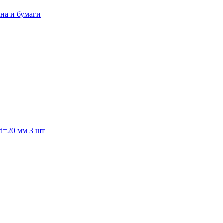
она и бумаги
 d=20 мм 3 шт