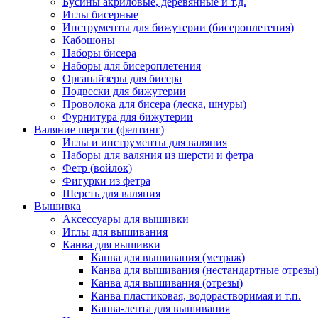
Бусины акриловые, деревянные и т.д.
Иглы бисерные
Инструменты для бижутерии (бисероплетения)
Кабошоны
Наборы бисера
Наборы для бисероплетения
Органайзеры для бисера
Подвески для бижутерии
Проволока для бисера (леска, шнуры)
Фурнитура для бижутерии
Валяние шерсти (фелтинг)
Иглы и инструменты для валяния
Наборы для валяния из шерсти и фетра
Фетр (войлок)
Фигурки из фетра
Шерсть для валяния
Вышивка
Аксессуары для вышивки
Иглы для вышивания
Канва для вышивки
Канва для вышивания (метраж)
Канва для вышивания (нестандартные отрезы
Канва для вышивания (отрезы)
Канва пластиковая, водорастворимая и т.п.
Канва-лента для вышивания