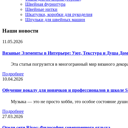
Швейная фурнитура
Швейные нитки
Шкатулки, коробки для рукоделия
Шпульки для швейных машин
Наши новости
11.05.2026
Вязаные Элементы в Интерьере: Уют, Текстура и Душа До
Эта статья погрузится в многогранный мир вязаного декор
Подробнее
10.04.2026
Обучение вокалу для новичков и профессионалов в школе
Музыка — это не просто хобби, это особое состояние души
Подробнее
27.03.2026
Отели сети Rixos: Философия совершенного отдыха