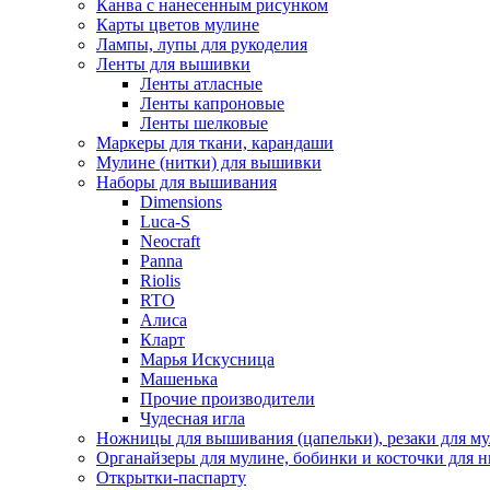
Канва с нанесенным рисунком
Карты цветов мулине
Лампы, лупы для рукоделия
Ленты для вышивки
Ленты атласные
Ленты капроновые
Ленты шелковые
Маркеры для ткани, карандаши
Мулине (нитки) для вышивки
Наборы для вышивания
Dimensions
Luca-S
Neocraft
Panna
Riolis
RTO
Алиса
Кларт
Марья Искусница
Машенька
Прочие производители
Чудесная игла
Ножницы для вышивания (цапельки), резаки для м
Органайзеры для мулине, бобинки и косточки для н
Открытки-паспарту