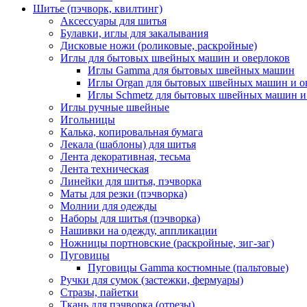
Шитье (пэчворк, квилтинг)
Аксессуары для шитья
Булавки, иглы для закалывания
Дисковые ножи (роликовые, раскройные)
Иглы для бытовых швейных машин и оверлоков
Иглы Gamma для бытовых швейных машин
Иглы Organ для бытовых швейных машин и о
Иглы Schmetz для бытовых швейных машин и
Иглы ручные швейные
Игольницы
Калька, копировальная бумага
Лекала (шаблоны) для шитья
Лента декоративная, тесьма
Лента техническая
Линейки для шитья, пэчворка
Маты для резки (пэчворка)
Молнии для одежды
Наборы для шитья (пэчворка)
Нашивки на одежду, аппликации
Ножницы портновские (раскройные, зиг-заг)
Пуговицы
Пуговицы Gamma костюмные (пальтовые)
Ручки для сумок (застежки, фермуары)
Стразы, пайетки
Ткань для пэчворка (отрезы)