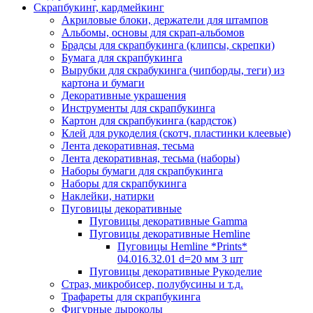
Скрапбукинг, кардмейкинг
Акриловые блоки, держатели для штампов
Альбомы, основы для скрап-альбомов
Брадсы для скрапбукинга (клипсы, скрепки)
Бумага для скрапбукинга
Вырубки для скрабукинга (чипборды, теги) из
картона и бумаги
Декоративные украшения
Инструменты для скрапбукинга
Картон для скрапбукинга (кардсток)
Клей для рукоделия (скотч, пластинки клеевые)
Лента декоративная, тесьма
Лента декоративная, тесьма (наборы)
Наборы бумаги для скрапбукинга
Наборы для скрапбукинга
Наклейки, натирки
Пуговицы декоративные
Пуговицы декоративные Gamma
Пуговицы декоративные Hemline
Пуговицы Hemline *Prints*
04.016.32.01 d=20 мм 3 шт
Пуговицы декоративные Рукоделие
Страз, микробисер, полубусины и т.д.
Трафареты для скрапбукинга
Фигурные дыроколы