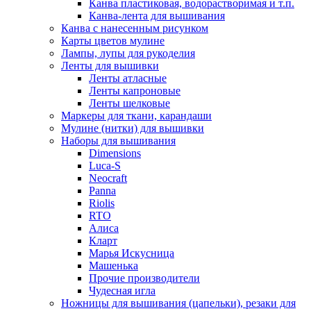
Канва пластиковая, водорастворимая и т.п.
Канва-лента для вышивания
Канва с нанесенным рисунком
Карты цветов мулине
Лампы, лупы для рукоделия
Ленты для вышивки
Ленты атласные
Ленты капроновые
Ленты шелковые
Маркеры для ткани, карандаши
Мулине (нитки) для вышивки
Наборы для вышивания
Dimensions
Luca-S
Neocraft
Panna
Riolis
RTO
Алиса
Кларт
Марья Искусница
Машенька
Прочие производители
Чудесная игла
Ножницы для вышивания (цапельки), резаки для