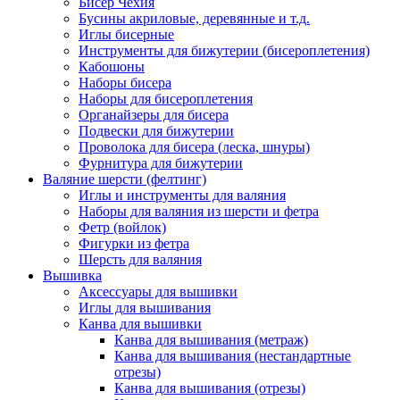
Бисер Чехия
Бусины акриловые, деревянные и т.д.
Иглы бисерные
Инструменты для бижутерии (бисероплетения)
Кабошоны
Наборы бисера
Наборы для бисероплетения
Органайзеры для бисера
Подвески для бижутерии
Проволока для бисера (леска, шнуры)
Фурнитура для бижутерии
Валяние шерсти (фелтинг)
Иглы и инструменты для валяния
Наборы для валяния из шерсти и фетра
Фетр (войлок)
Фигурки из фетра
Шерсть для валяния
Вышивка
Аксессуары для вышивки
Иглы для вышивания
Канва для вышивки
Канва для вышивания (метраж)
Канва для вышивания (нестандартные
отрезы)
Канва для вышивания (отрезы)