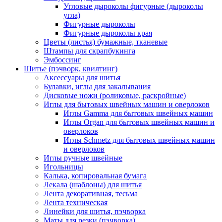
Угловые дыроколы фигурные (дыроколы
угла)
Фигурные дыроколы
Фигурные дыроколы края
Цветы (листья) бумажные, тканевые
Штампы для скрапбукинга
Эмбоссинг
Шитье (пэчворк, квилтинг)
Аксессуары для шитья
Булавки, иглы для закалывания
Дисковые ножи (роликовые, раскройные)
Иглы для бытовых швейных машин и оверлоков
Иглы Gamma для бытовых швейных машин
Иглы Organ для бытовых швейных машин и
оверлоков
Иглы Schmetz для бытовых швейных машин
и оверлоков
Иглы ручные швейные
Игольницы
Калька, копировальная бумага
Лекала (шаблоны) для шитья
Лента декоративная, тесьма
Лента техническая
Линейки для шитья, пэчворка
Маты для резки (пэчворка)