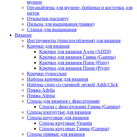
мулине
Органайзеры для мулине, бобинки и косточки для
ниток
Открытки-паспарту
Пяльцы для вышивания (рамки)
Станки для вышивания
Вязание
Инструменты (приспособления) для вязания
Крючки для вязания
Крючки для вязания Адди (ADDI)
Крючки для вязания Гамма (Gamma)
Крючки для вязания Пони (Pony)
Крючки для вязания Прим (Prym)
Крючки тунисские
Наборы крючков для вязания
Наборы спиц со съемной леской Addi-Click
Пряжа Adelia
Пряжа Alpina
Спицы для вязания с фиксаторами
Спицы с фиксаторами Гамма (Gamma)
Спицы изогнутые для вязания
Спицы круговые для вязания
Спицы круговые Visantia
Спицы круговые Гамма (Gamma)
Спицы прямые для вязания