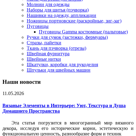
Молнии для одежды
Наборы для шитья (пэчворка)
Нашивки на одежду, аппликации
Ножницы портновские (раскройные, зиг-заг)
Пуговицы
Пуговицы Gamma костюмные (пальтовые)
Ручки для сумок (застежки, фермуары)
Стразы, пайетки
Ткань для пэчворка (отрезы)
Швейная фурнитура
Швейные нитки
Шкатулки, коробки для рукоделия
Шпульки для швейных машин
Наши новости
11.05.2026
Вязаные Элементы в Интерьере: Уют, Текстура и Душа
Домашнего Пространства
Эта статья погрузится в многогранный мир вязаного
декора, исследуя его исторические корни, эстетическую и
функциональную ценность, разнообразие форм и техник