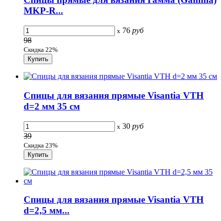
MKP-R...
76
руб
x
98
Скидка 22%
Спицы для вязания прямые Visantia VTH
d=2 мм 35 см
30
руб
x
39
Скидка 23%
Спицы для вязания прямые Visantia VTH
d=2,5 мм...