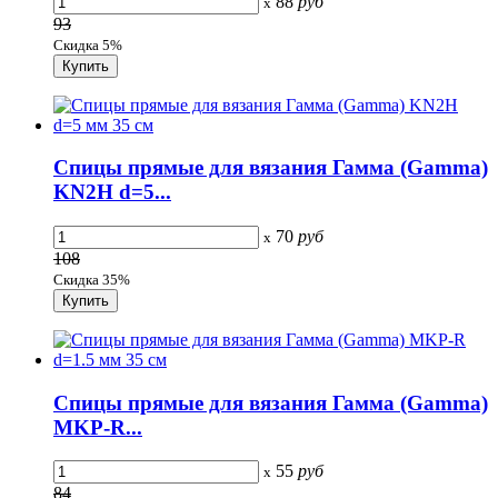
88
руб
x
93
Скидка 5%
Спицы прямые для вязания Гамма (Gamma)
KN2H d=5...
70
руб
x
108
Скидка 35%
Спицы прямые для вязания Гамма (Gamma)
MKP-R...
55
руб
x
84