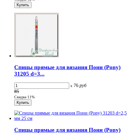
Спицы прямые для вязания Пони (Pony)
31205 d=3...
76
руб
x
85
Скидка 11%
Спицы прямые для вязания Пони (Pony)