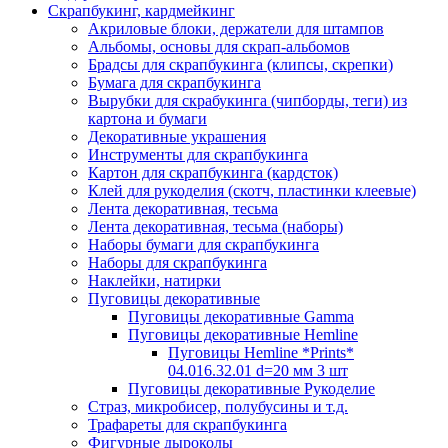
Скрапбукинг, кардмейкинг
Акриловые блоки, держатели для штампов
Альбомы, основы для скрап-альбомов
Брадсы для скрапбукинга (клипсы, скрепки)
Бумага для скрапбукинга
Вырубки для скрабукинга (чипборды, теги) из
картона и бумаги
Декоративные украшения
Инструменты для скрапбукинга
Картон для скрапбукинга (кардсток)
Клей для рукоделия (скотч, пластинки клеевые)
Лента декоративная, тесьма
Лента декоративная, тесьма (наборы)
Наборы бумаги для скрапбукинга
Наборы для скрапбукинга
Наклейки, натирки
Пуговицы декоративные
Пуговицы декоративные Gamma
Пуговицы декоративные Hemline
Пуговицы Hemline *Prints*
04.016.32.01 d=20 мм 3 шт
Пуговицы декоративные Рукоделие
Страз, микробисер, полубусины и т.д.
Трафареты для скрапбукинга
Фигурные дыроколы