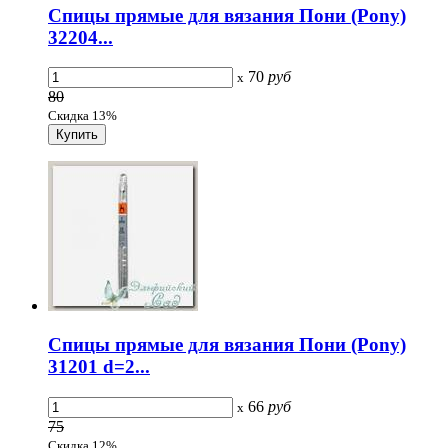
Спицы прямые для вязания Пони (Pony)
32204...
70
руб
x
80
Скидка 13%
Спицы прямые для вязания Пони (Pony)
31201 d=2...
66
руб
x
75
Скидка 12%