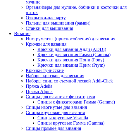
мулине
Органайзеры для мулине, бобинки и косточки для
ниток
Открытки-паспарту
Пяльцы для вышивания (рамки)
Станки для вышивания
Вязание
Инструменты (приспособления) для вязания
Крючки для вязания
Крючки для вязания Адди (ADDI)
Крючки для вязания Гамма (Gamma)
Крючки для вязания Пони (Pony)
Крючки для вязания Прим (Prym)
Крючки тунисские
Наборы крючков для вязания
Наборы спиц со съемной леской Addi-Click
Пряжа Adelia
Пряжа Alpina
Спицы для вязания с фиксаторами
Спицы с фиксаторами Гамма (Gamma)
Спицы изогнутые для вязания
Спицы круговые для вязания
Спицы круговые Visantia
Спицы круговые Гамма (Gamma)
Спицы прямые для вязания