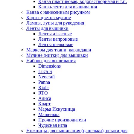
Канва пластиковая, водорастворимая и т.п.
Канва-лента для вышивания
Канва с нанесенным рисунком
Карты цветов мулине
Лампы, лупы для рукоделия
Ленты для вышивки
Ленты атласные
Ленты капроновые
Ленты шелковые
Маркеры для ткани, карандаши
Мулине (нитки) для вышивки
Наборы для вышивания
Dimensions
Luca-S
Neocraft
Panna
Riolis
RTO
Алиса
Кларт
Марья Искусница
Машенька
Прочие производители
Чудесная игла
Ножницы для вышивания (цапельки), резаки для