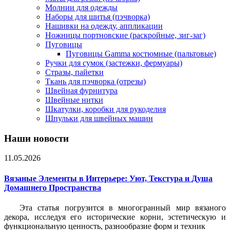
Молнии для одежды
Наборы для шитья (пэчворка)
Нашивки на одежду, аппликации
Ножницы портновские (раскройные, зиг-заг)
Пуговицы
Пуговицы Gamma костюмные (пальтовые)
Ручки для сумок (застежки, фермуары)
Стразы, пайетки
Ткань для пэчворка (отрезы)
Швейная фурнитура
Швейные нитки
Шкатулки, коробки для рукоделия
Шпульки для швейных машин
Наши новости
11.05.2026
Вязаные Элементы в Интерьере: Уют, Текстура и Душа
Домашнего Пространства
Эта статья погрузится в многогранный мир вязаного
декора, исследуя его исторические корни, эстетическую и
функциональную ценность, разнообразие форм и техник