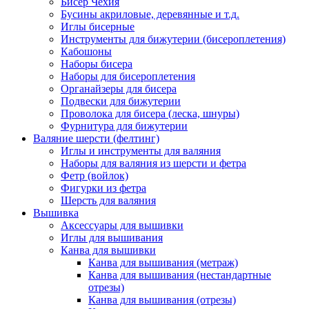
Бисер Чехия
Бусины акриловые, деревянные и т.д.
Иглы бисерные
Инструменты для бижутерии (бисероплетения)
Кабошоны
Наборы бисера
Наборы для бисероплетения
Органайзеры для бисера
Подвески для бижутерии
Проволока для бисера (леска, шнуры)
Фурнитура для бижутерии
Валяние шерсти (фелтинг)
Иглы и инструменты для валяния
Наборы для валяния из шерсти и фетра
Фетр (войлок)
Фигурки из фетра
Шерсть для валяния
Вышивка
Аксессуары для вышивки
Иглы для вышивания
Канва для вышивки
Канва для вышивания (метраж)
Канва для вышивания (нестандартные
отрезы)
Канва для вышивания (отрезы)