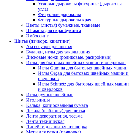
Угловые дыроколы фигурные (дыроколы
угла)
Фигурные дыроколы
Фигурные дыроколы края
Цветы (листья) бумажные, тканевые
Штампы для скрапбукинга
Эмбоссинг
Шитье (пэчворк, квилтинг)
Аксессуары для шитья
Булавки, иглы для закалывания
Дисковые ножи (роликовые, раскройные)
Иглы для бытовых швейных машин и оверлоков
Иглы Gamma для бытовых швейных машин
Иглы Organ для бытовых швейных машин и
оверлоков
Иглы Schmetz для бытовых швейных машин
и оверлоков
Иглы ручные швейные
Игольницы
Калька, копировальная бумага
Лекала (шаблоны) для шитья
Лента декоративная, тесьма
Лента техническая
Линейки для шитья, пэчворка
Маты для резки (пэчворка)