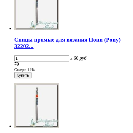
Спицы прямые для вязания Пони (Pony)
32202...
60
руб
x
70
Скидка 14%