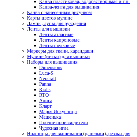
Канва пластиковая, водорастворимая и т.п.
Канва-лента для вышивания
Канва с нанесенным рисунком
Карты цветов мулине
Лампы, лупы для рукоделия
Ленты для вышивки
Ленты атласные
Ленты капроновые
Ленты шелковые
Маркеры для ткани, карандаши
Мулине (нитки) для вышивки
Наборы для вышивания
Dimensions
Luca-S
Neocraft
Panna
Riolis
RTO
Алиса
Кларт
Марья Искусница
Машенька
Прочие производители
Чудесная игла
Ножницы для вышивания (цапельки), резаки для