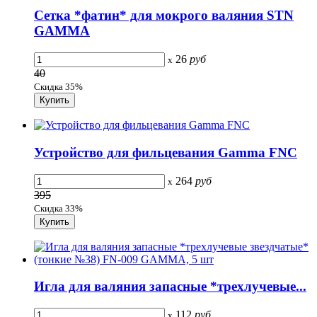
Сетка *фатин* для мокрого валяния STN
GAMMA
26
руб
x
40
Скидка 35%
Устройство для фильцевания Gamma FNC
264
руб
x
395
Скидка 33%
Игла для валяния запасные *трехлучевые...
112
руб
x