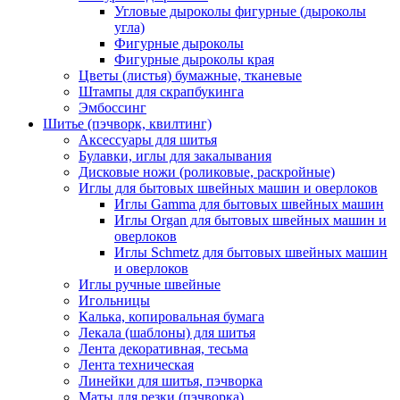
Угловые дыроколы фигурные (дыроколы
угла)
Фигурные дыроколы
Фигурные дыроколы края
Цветы (листья) бумажные, тканевые
Штампы для скрапбукинга
Эмбоссинг
Шитье (пэчворк, квилтинг)
Аксессуары для шитья
Булавки, иглы для закалывания
Дисковые ножи (роликовые, раскройные)
Иглы для бытовых швейных машин и оверлоков
Иглы Gamma для бытовых швейных машин
Иглы Organ для бытовых швейных машин и
оверлоков
Иглы Schmetz для бытовых швейных машин
и оверлоков
Иглы ручные швейные
Игольницы
Калька, копировальная бумага
Лекала (шаблоны) для шитья
Лента декоративная, тесьма
Лента техническая
Линейки для шитья, пэчворка
Маты для резки (пэчворка)