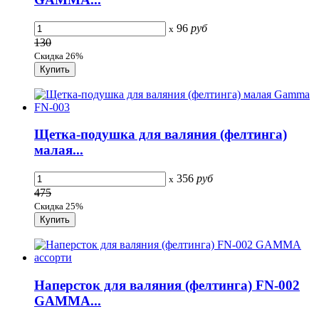
96
руб
x
130
Скидка 26%
Щетка-подушка для валяния (фелтинга)
малая...
356
руб
x
475
Скидка 25%
Наперсток для валяния (фелтинга) FN-002
GAMMA...