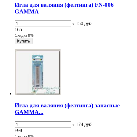
Игла для валяния (фелтинга) FN-006
GAMMA
150
руб
x
165
Скидка 9%
Игла для валяния (фелтинга) запасные
GAMMA...
174
руб
x
190
Скидка 8%