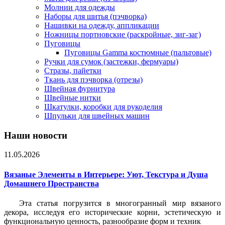
Молнии для одежды
Наборы для шитья (пэчворка)
Нашивки на одежду, аппликации
Ножницы портновские (раскройные, зиг-заг)
Пуговицы
Пуговицы Gamma костюмные (пальтовые)
Ручки для сумок (застежки, фермуары)
Стразы, пайетки
Ткань для пэчворка (отрезы)
Швейная фурнитура
Швейные нитки
Шкатулки, коробки для рукоделия
Шпульки для швейных машин
Наши новости
11.05.2026
Вязаные Элементы в Интерьере: Уют, Текстура и Душа
Домашнего Пространства
Эта статья погрузится в многогранный мир вязаного
декора, исследуя его исторические корни, эстетическую и
функциональную ценность, разнообразие форм и техник