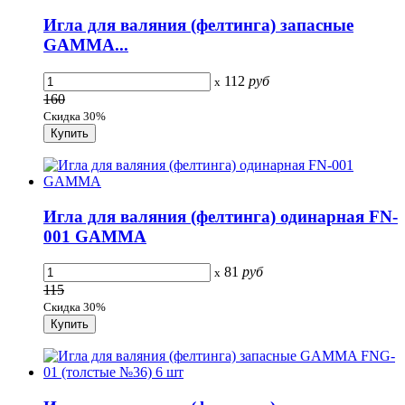
Игла для валяния (фелтинга) запасные
GAMMA...
112
руб
x
160
Скидка 30%
Игла для валяния (фелтинга) одинарная FN-
001 GAMMA
81
руб
x
115
Скидка 30%