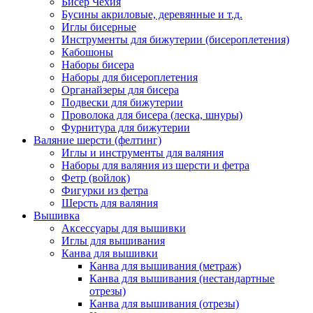
Бисер Чехия
Бусины акриловые, деревянные и т.д.
Иглы бисерные
Инструменты для бижутерии (бисероплетения)
Кабошоны
Наборы бисера
Наборы для бисероплетения
Органайзеры для бисера
Подвески для бижутерии
Проволока для бисера (леска, шнуры)
Фурнитура для бижутерии
Валяние шерсти (фелтинг)
Иглы и инструменты для валяния
Наборы для валяния из шерсти и фетра
Фетр (войлок)
Фигурки из фетра
Шерсть для валяния
Вышивка
Аксессуары для вышивки
Иглы для вышивания
Канва для вышивки
Канва для вышивания (метраж)
Канва для вышивания (нестандартные
отрезы)
Канва для вышивания (отрезы)