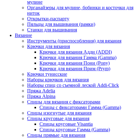
мулине
Органайзеры для мулине, бобинки и косточки для
ниток
Открытки-паспарту
Пяльцы для вышивания (рамки)
Станки для вышивания
Вязание
Инструменты (приспособления) для вязания
Крючки для вязания
Крючки для вязания Адди (ADDI)
Крючки для вязания Гамма (Gamma)
Крючки для вязания Пони (Pony)
Крючки для вязания Прим (Prym)
Крючки тунисские
Наборы крючков для вязания
Наборы спиц со съемной леской Addi-Click
Пряжа Adelia
Пряжа Alpina
Спицы для вязания с фиксаторами
Спицы с фиксаторами Гамма (Gamma)
Спицы изогнутые для вязания
Спицы круговые для вязания
Спицы круговые Visantia
Спицы круговые Гамма (Gamma)
Спицы прямые для вязания