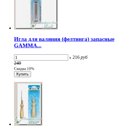
Игла для валяния (фелтинга) запасные
GAMMA...
216
руб
x
240
Скидка 10%