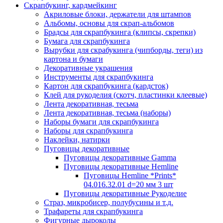
Скрапбукинг, кардмейкинг
Акриловые блоки, держатели для штампов
Альбомы, основы для скрап-альбомов
Брадсы для скрапбукинга (клипсы, скрепки)
Бумага для скрапбукинга
Вырубки для скрабукинга (чипборды, теги) из
картона и бумаги
Декоративные украшения
Инструменты для скрапбукинга
Картон для скрапбукинга (кардсток)
Клей для рукоделия (скотч, пластинки клеевые)
Лента декоративная, тесьма
Лента декоративная, тесьма (наборы)
Наборы бумаги для скрапбукинга
Наборы для скрапбукинга
Наклейки, натирки
Пуговицы декоративные
Пуговицы декоративные Gamma
Пуговицы декоративные Hemline
Пуговицы Hemline *Prints*
04.016.32.01 d=20 мм 3 шт
Пуговицы декоративные Рукоделие
Страз, микробисер, полубусины и т.д.
Трафареты для скрапбукинга
Фигурные дыроколы