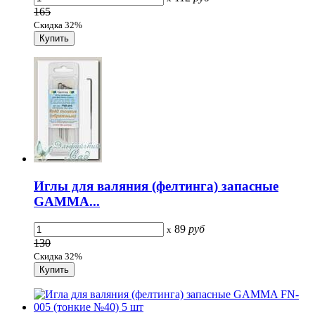
165
Скидка 32%
Иглы для валяния (фелтинга) запасные
GAMMA...
89
руб
x
130
Скидка 32%