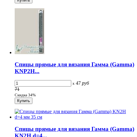
Спицы прямые для вязания Гамма (Gamma)
KNP2H...
47
руб
x
71
Скидка 34%
Спицы прямые для вязания Гамма (Gamma)
KN2H d=4...