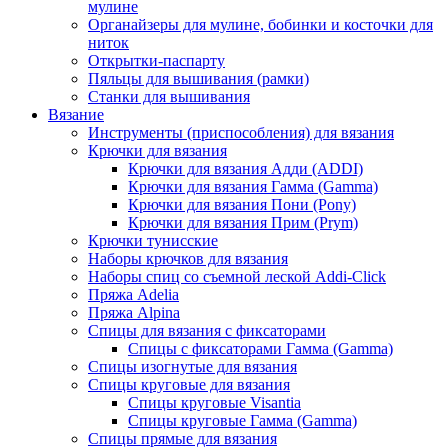
мулине
Органайзеры для мулине, бобинки и косточки для
ниток
Открытки-паспарту
Пяльцы для вышивания (рамки)
Станки для вышивания
Вязание
Инструменты (приспособления) для вязания
Крючки для вязания
Крючки для вязания Адди (ADDI)
Крючки для вязания Гамма (Gamma)
Крючки для вязания Пони (Pony)
Крючки для вязания Прим (Prym)
Крючки тунисские
Наборы крючков для вязания
Наборы спиц со съемной леской Addi-Click
Пряжа Adelia
Пряжа Alpina
Спицы для вязания с фиксаторами
Спицы с фиксаторами Гамма (Gamma)
Спицы изогнутые для вязания
Спицы круговые для вязания
Спицы круговые Visantia
Спицы круговые Гамма (Gamma)
Спицы прямые для вязания