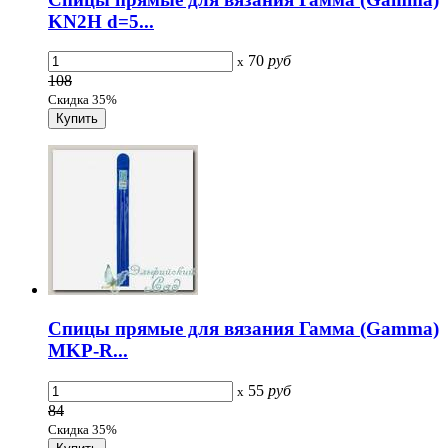
KN2H d=5...
70
руб
x
108
Скидка 35%
Спицы прямые для вязания Гамма (Gamma)
MKP-R...
55
руб
x
84
Скидка 35%