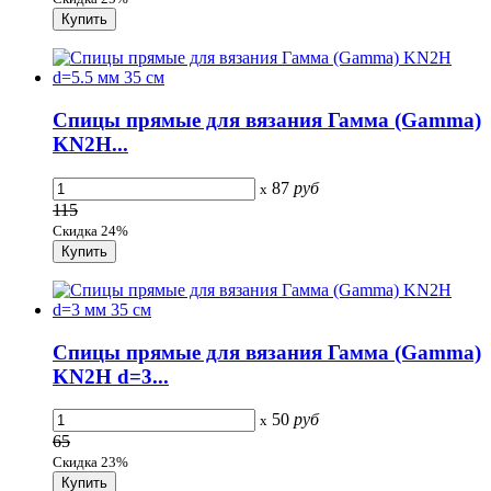
Спицы прямые для вязания Гамма (Gamma)
KN2H...
87
руб
x
115
Скидка 24%
Спицы прямые для вязания Гамма (Gamma)
KN2H d=3...
50
руб
x
65
Скидка 23%