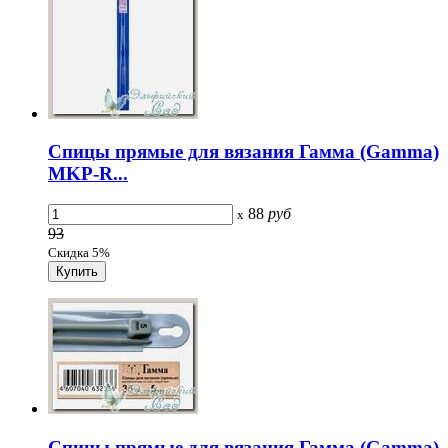
Спицы прямые для вязания Гамма (Gamma)
MKP-R...
88
руб
x
93
Скидка 5%
Спицы прямые для вязания Гамма (Gamma)