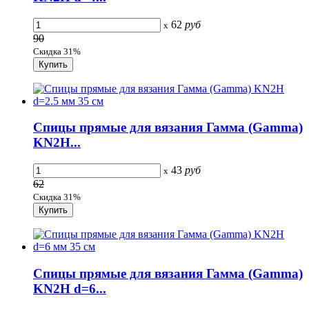
62
руб
x
90
Скидка 31%
Спицы прямые для вязания Гамма (Gamma)
KN2H...
43
руб
x
62
Скидка 31%
Спицы прямые для вязания Гамма (Gamma)
KN2H d=6...