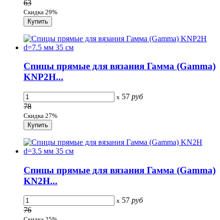
63
Скидка 29%
Спицы прямые для вязания Гамма (Gamma)
KNP2H...
57
руб
x
78
Скидка 27%
Спицы прямые для вязания Гамма (Gamma)
KN2H...
57
руб
x
76
Скидка 25%