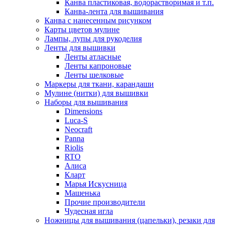
Канва пластиковая, водорастворимая и т.п.
Канва-лента для вышивания
Канва с нанесенным рисунком
Карты цветов мулине
Лампы, лупы для рукоделия
Ленты для вышивки
Ленты атласные
Ленты капроновые
Ленты шелковые
Маркеры для ткани, карандаши
Мулине (нитки) для вышивки
Наборы для вышивания
Dimensions
Luca-S
Neocraft
Panna
Riolis
RTO
Алиса
Кларт
Марья Искусница
Машенька
Прочие производители
Чудесная игла
Ножницы для вышивания (цапельки), резаки для