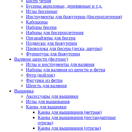
Бисер Чехия
Бусины акриловые, деревянные и т.д.
Иглы бисерные
Инструменты для бижутерии (бисероплетения)
Кабошоны
Наборы бисера
Наборы для бисероплетения
Органайзеры для бисера
Подвески для бижутерии
Проволока для бисера (леска, шнуры)
Фурнитура для бижутерии
Валяние шерсти (фелтинг)
Иглы и инструменты для валяния
Наборы для валяния из шерсти и фетра
Фетр (войлок)
Фигурки из фетра
Шерсть для валяния
Вышивка
Аксессуары для вышивки
Иглы для вышивания
Канва для вышивки
Канва для вышивания (метраж)
Канва для вышивания (нестандартные
отрезы)
Канва для вышивания (отрезы)