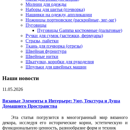
Молнии для одежды
Наборы для шитья (пэчворка)
Нашивки на одежду, аппликации
Ножницы портновские (раскройные, зиг-заг)
Пуговицы
Пуговицы Gamma костюмные (пальтовые)
Ручки для сумок (застежки, фермуары)
Стразы, пайетки
Ткань для пэчворка (отрезы)
Швейная фурнитура
Швейные нитки
Шкатулки, коробки для рукоделия
Шпульки для швейных машин
Наши новости
11.05.2026
Вязаные Элементы в Интерьере: Уют, Текстура и Душа
Домашнего Пространства
Эта статья погрузится в многогранный мир вязаного
декора, исследуя его исторические корни, эстетическую и
функциональную ценность, разнообразие форм и техник