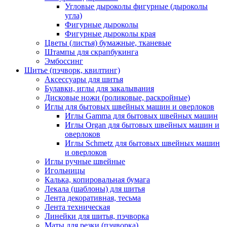
Угловые дыроколы фигурные (дыроколы
угла)
Фигурные дыроколы
Фигурные дыроколы края
Цветы (листья) бумажные, тканевые
Штампы для скрапбукинга
Эмбоссинг
Шитье (пэчворк, квилтинг)
Аксессуары для шитья
Булавки, иглы для закалывания
Дисковые ножи (роликовые, раскройные)
Иглы для бытовых швейных машин и оверлоков
Иглы Gamma для бытовых швейных машин
Иглы Organ для бытовых швейных машин и
оверлоков
Иглы Schmetz для бытовых швейных машин
и оверлоков
Иглы ручные швейные
Игольницы
Калька, копировальная бумага
Лекала (шаблоны) для шитья
Лента декоративная, тесьма
Лента техническая
Линейки для шитья, пэчворка
Маты для резки (пэчворка)