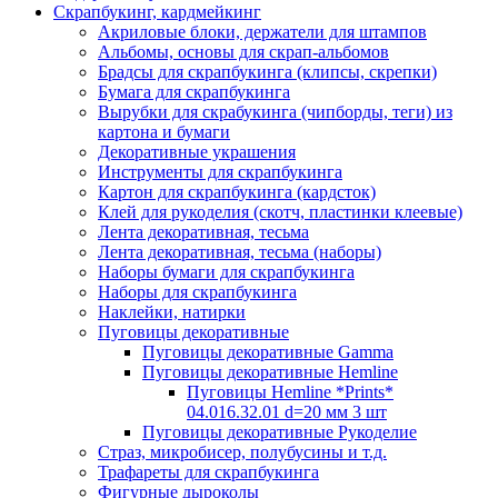
Скрапбукинг, кардмейкинг
Акриловые блоки, держатели для штампов
Альбомы, основы для скрап-альбомов
Брадсы для скрапбукинга (клипсы, скрепки)
Бумага для скрапбукинга
Вырубки для скрабукинга (чипборды, теги) из
картона и бумаги
Декоративные украшения
Инструменты для скрапбукинга
Картон для скрапбукинга (кардсток)
Клей для рукоделия (скотч, пластинки клеевые)
Лента декоративная, тесьма
Лента декоративная, тесьма (наборы)
Наборы бумаги для скрапбукинга
Наборы для скрапбукинга
Наклейки, натирки
Пуговицы декоративные
Пуговицы декоративные Gamma
Пуговицы декоративные Hemline
Пуговицы Hemline *Prints*
04.016.32.01 d=20 мм 3 шт
Пуговицы декоративные Рукоделие
Страз, микробисер, полубусины и т.д.
Трафареты для скрапбукинга
Фигурные дыроколы