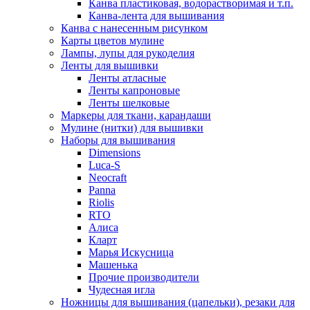
Канва пластиковая, водорастворимая и т.п.
Канва-лента для вышивания
Канва с нанесенным рисунком
Карты цветов мулине
Лампы, лупы для рукоделия
Ленты для вышивки
Ленты атласные
Ленты капроновые
Ленты шелковые
Маркеры для ткани, карандаши
Мулине (нитки) для вышивки
Наборы для вышивания
Dimensions
Luca-S
Neocraft
Panna
Riolis
RTO
Алиса
Кларт
Марья Искусница
Машенька
Прочие производители
Чудесная игла
Ножницы для вышивания (цапельки), резаки для