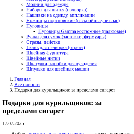
Молнии для одежды
Наборы для шитья (пэчворка)
Нашивки на одежду, аппликации
Ножницы портновские (раскройные, зиг-заг)
Пуговицы
Пуговицы Gamma костюмные (пальтовые)
Ручки для сумок (застежки, фермуары)
Стразы, пайетки
Ткань для пэчворка (отрезы)
Швейная фурнитура
Швейные нитки
Шкатулки, коробки для рукоделия
Шпульки для швейных машин
Главная
Все новости
Подарки для курильщиков: за пределами сигарет
Подарки для курильщиков: за
пределами сигарет
17.07.2025
Выбор
подарка для курильщика
– задача непростая.