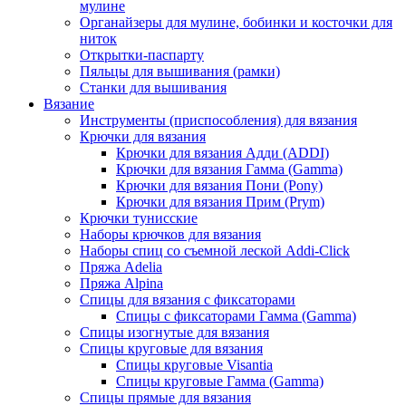
мулине
Органайзеры для мулине, бобинки и косточки для
ниток
Открытки-паспарту
Пяльцы для вышивания (рамки)
Станки для вышивания
Вязание
Инструменты (приспособления) для вязания
Крючки для вязания
Крючки для вязания Адди (ADDI)
Крючки для вязания Гамма (Gamma)
Крючки для вязания Пони (Pony)
Крючки для вязания Прим (Prym)
Крючки тунисские
Наборы крючков для вязания
Наборы спиц со съемной леской Addi-Click
Пряжа Adelia
Пряжа Alpina
Спицы для вязания с фиксаторами
Спицы с фиксаторами Гамма (Gamma)
Спицы изогнутые для вязания
Спицы круговые для вязания
Спицы круговые Visantia
Спицы круговые Гамма (Gamma)
Спицы прямые для вязания