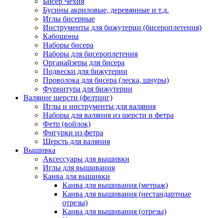
Бисер Чехия
Бусины акриловые, деревянные и т.д.
Иглы бисерные
Инструменты для бижутерии (бисероплетения)
Кабошоны
Наборы бисера
Наборы для бисероплетения
Органайзеры для бисера
Подвески для бижутерии
Проволока для бисера (леска, шнуры)
Фурнитура для бижутерии
Валяние шерсти (фелтинг)
Иглы и инструменты для валяния
Наборы для валяния из шерсти и фетра
Фетр (войлок)
Фигурки из фетра
Шерсть для валяния
Вышивка
Аксессуары для вышивки
Иглы для вышивания
Канва для вышивки
Канва для вышивания (метраж)
Канва для вышивания (нестандартные
отрезы)
Канва для вышивания (отрезы)