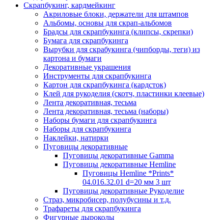
Скрапбукинг, кардмейкинг
Акриловые блоки, держатели для штампов
Альбомы, основы для скрап-альбомов
Брадсы для скрапбукинга (клипсы, скрепки)
Бумага для скрапбукинга
Вырубки для скрабукинга (чипборды, теги) из
картона и бумаги
Декоративные украшения
Инструменты для скрапбукинга
Картон для скрапбукинга (кардсток)
Клей для рукоделия (скотч, пластинки клеевые)
Лента декоративная, тесьма
Лента декоративная, тесьма (наборы)
Наборы бумаги для скрапбукинга
Наборы для скрапбукинга
Наклейки, натирки
Пуговицы декоративные
Пуговицы декоративные Gamma
Пуговицы декоративные Hemline
Пуговицы Hemline *Prints*
04.016.32.01 d=20 мм 3 шт
Пуговицы декоративные Рукоделие
Страз, микробисер, полубусины и т.д.
Трафареты для скрапбукинга
Фигурные дыроколы