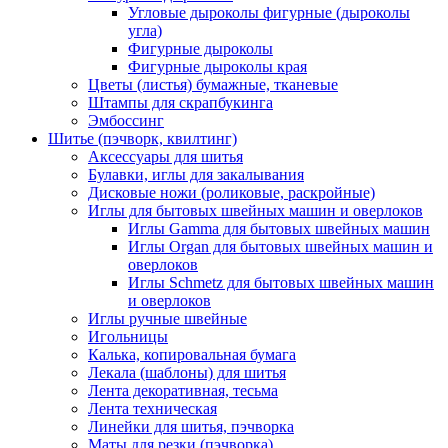
Угловые дыроколы фигурные (дыроколы
угла)
Фигурные дыроколы
Фигурные дыроколы края
Цветы (листья) бумажные, тканевые
Штампы для скрапбукинга
Эмбоссинг
Шитье (пэчворк, квилтинг)
Аксессуары для шитья
Булавки, иглы для закалывания
Дисковые ножи (роликовые, раскройные)
Иглы для бытовых швейных машин и оверлоков
Иглы Gamma для бытовых швейных машин
Иглы Organ для бытовых швейных машин и
оверлоков
Иглы Schmetz для бытовых швейных машин
и оверлоков
Иглы ручные швейные
Игольницы
Калька, копировальная бумага
Лекала (шаблоны) для шитья
Лента декоративная, тесьма
Лента техническая
Линейки для шитья, пэчворка
Маты для резки (пэчворка)