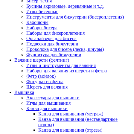
Бисер Чехия
Бусины акриловые, деревянные и т.д.
Иглы бисерные
Инструменты для бижутерии (бисероплетения)
Кабошоны
Наборы бисера
Наборы для бисероплетения
Органайзеры для бисера
Подвески для бижутерии
Проволока для бисера (леска, шнуры)
Фурнитура для бижутерии
Валяние шерсти (фелтинг)
Иглы и инструменты для валяния
Наборы для валяния из шерсти и фетра
Фетр (войлок)
Фигурки из фетра
Шерсть для валяния
Вышивка
Аксессуары для вышивки
Иглы для вышивания
Канва для вышивки
Канва для вышивания (метраж)
Канва для вышивания (нестандартные
отрезы)
Канва для вышивания (отрезы)