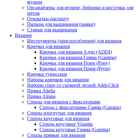
мулине
Органайзеры для мулине, бобинки и косточки для
ниток
Открытки-паспарту
Пяльцы для вышивания (рамки)
Станки для вышивания
Вязание
Инструменты (приспособления) для вязания
Крючки для вязания
Крючки для вязания Адди (ADDI)
Крючки для вязания Гамма (Gamma)
Крючки для вязания Пони (Pony)
Крючки для вязания Прим (Prym)
Крючки тунисские
Наборы крючков для вязания
Наборы спиц со съемной леской Addi-Click
Пряжа Adelia
Пряжа Alpina
Спицы для вязания с фиксаторами
Спицы с фиксаторами Гамма (Gamma)
Спицы изогнутые для вязания
Спицы круговые для вязания
Спицы круговые Visantia
Спицы круговые Гамма (Gamma)
Спицы прямые для вязания