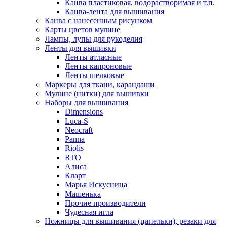
Канва пластиковая, водорастворимая и т.п.
Канва-лента для вышивания
Канва с нанесенным рисунком
Карты цветов мулине
Лампы, лупы для рукоделия
Ленты для вышивки
Ленты атласные
Ленты капроновые
Ленты шелковые
Маркеры для ткани, карандаши
Мулине (нитки) для вышивки
Наборы для вышивания
Dimensions
Luca-S
Neocraft
Panna
Riolis
RTO
Алиса
Кларт
Марья Искусница
Машенька
Прочие производители
Чудесная игла
Ножницы для вышивания (цапельки), резаки для