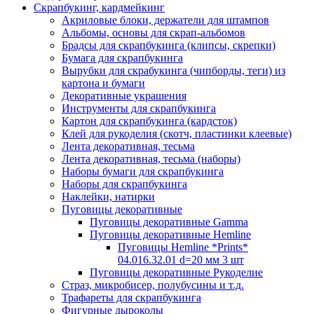
Скрапбукинг, кардмейкинг
Акриловые блоки, держатели для штампов
Альбомы, основы для скрап-альбомов
Брадсы для скрапбукинга (клипсы, скрепки)
Бумага для скрапбукинга
Вырубки для скрабукинга (чипборды, теги) из
картона и бумаги
Декоративные украшения
Инструменты для скрапбукинга
Картон для скрапбукинга (кардсток)
Клей для рукоделия (скотч, пластинки клеевые)
Лента декоративная, тесьма
Лента декоративная, тесьма (наборы)
Наборы бумаги для скрапбукинга
Наборы для скрапбукинга
Наклейки, натирки
Пуговицы декоративные
Пуговицы декоративные Gamma
Пуговицы декоративные Hemline
Пуговицы Hemline *Prints*
04.016.32.01 d=20 мм 3 шт
Пуговицы декоративные Рукоделие
Страз, микробисер, полубусины и т.д.
Трафареты для скрапбукинга
Фигурные дыроколы