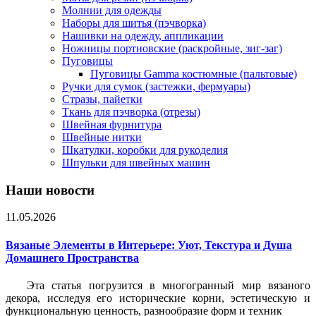
Молнии для одежды
Наборы для шитья (пэчворка)
Нашивки на одежду, аппликации
Ножницы портновские (раскройные, зиг-заг)
Пуговицы
Пуговицы Gamma костюмные (пальтовые)
Ручки для сумок (застежки, фермуары)
Стразы, пайетки
Ткань для пэчворка (отрезы)
Швейная фурнитура
Швейные нитки
Шкатулки, коробки для рукоделия
Шпульки для швейных машин
Наши новости
11.05.2026
Вязаные Элементы в Интерьере: Уют, Текстура и Душа
Домашнего Пространства
Эта статья погрузится в многогранный мир вязаного
декора, исследуя его исторические корни, эстетическую и
функциональную ценность, разнообразие форм и техник