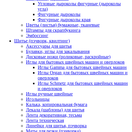
Угловые дыроколы фигурные (дыроколы
угла)
Фигурные дыроколы
Фигурные дыроколы края
Цветы (листья) бумажные, тканевые
Штампы для скрапбукинга
Эмбоссинг
Шитье (пэчворк, квилтинг)
Аксессуары для шитья
Булавки, иглы для закалывания
Дисковые ножи (роликовые, раскройные)
Иглы для бытовых швейных машин и оверлоков
Иглы Gamma для бытовых швейных машин
Иглы Organ для бытовых швейных машин и
оверлоков
Иглы Schmetz для бытовых швейных машин
и оверлоков
Иглы ручные швейные
Игольницы
Калька, копировальная бумага
Лекала (шаблоны) для шитья
Лента декоративная, тесьма
Лента техническая
Линейки для шитья, пэчворка
Маты для резки (пэчворка)