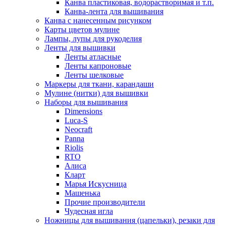
Канва пластиковая, водорастворимая и т.п.
Канва-лента для вышивания
Канва с нанесенным рисунком
Карты цветов мулине
Лампы, лупы для рукоделия
Ленты для вышивки
Ленты атласные
Ленты капроновые
Ленты шелковые
Маркеры для ткани, карандаши
Мулине (нитки) для вышивки
Наборы для вышивания
Dimensions
Luca-S
Neocraft
Panna
Riolis
RTO
Алиса
Кларт
Марья Искусница
Машенька
Прочие производители
Чудесная игла
Ножницы для вышивания (цапельки), резаки для