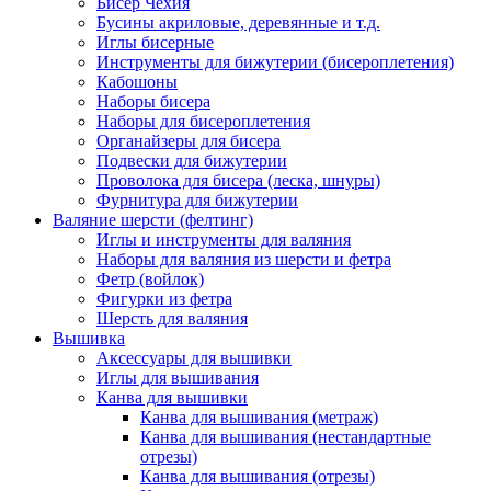
Бисер Чехия
Бусины акриловые, деревянные и т.д.
Иглы бисерные
Инструменты для бижутерии (бисероплетения)
Кабошоны
Наборы бисера
Наборы для бисероплетения
Органайзеры для бисера
Подвески для бижутерии
Проволока для бисера (леска, шнуры)
Фурнитура для бижутерии
Валяние шерсти (фелтинг)
Иглы и инструменты для валяния
Наборы для валяния из шерсти и фетра
Фетр (войлок)
Фигурки из фетра
Шерсть для валяния
Вышивка
Аксессуары для вышивки
Иглы для вышивания
Канва для вышивки
Канва для вышивания (метраж)
Канва для вышивания (нестандартные
отрезы)
Канва для вышивания (отрезы)