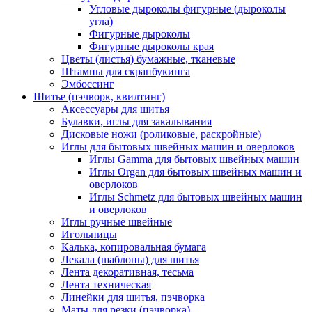
Угловые дыроколы фигурные (дыроколы
угла)
Фигурные дыроколы
Фигурные дыроколы края
Цветы (листья) бумажные, тканевые
Штампы для скрапбукинга
Эмбоссинг
Шитье (пэчворк, квилтинг)
Аксессуары для шитья
Булавки, иглы для закалывания
Дисковые ножи (роликовые, раскройные)
Иглы для бытовых швейных машин и оверлоков
Иглы Gamma для бытовых швейных машин
Иглы Organ для бытовых швейных машин и
оверлоков
Иглы Schmetz для бытовых швейных машин
и оверлоков
Иглы ручные швейные
Игольницы
Калька, копировальная бумага
Лекала (шаблоны) для шитья
Лента декоративная, тесьма
Лента техническая
Линейки для шитья, пэчворка
Маты для резки (пэчворка)