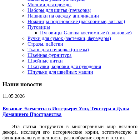
Молнии для одежды
Наборы для шитья (пэчворка)
Нашивки на одежду, аппликации
Ножницы портновские (раскройные, зиг-заг)
Пуговицы
Пуговицы Gamma костюмные (пальтовые)
Ручки для сумок (застежки, фермуары)
Стразы, пайетки
Ткань для пэчворка (отрезы)
Швейная фурнитура
Швейные нитки
Шкатулки, коробки для рукоделия
Шпульки для швейных машин
Наши новости
11.05.2026
Вязаные Элементы в Интерьере: Уют, Текстура и Душа
Домашнего Пространства
Эта статья погрузится в многогранный мир вязаного
декора, исследуя его исторические корни, эстетическую и
функциональную ценность, разнообразие форм и техник