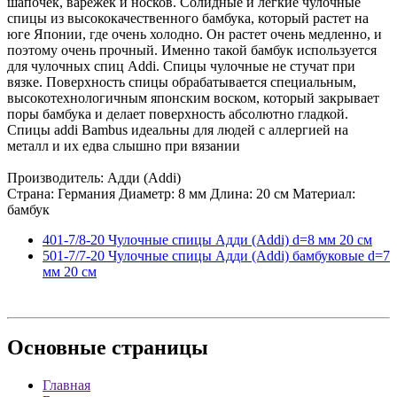
шапочек, варежек и носков. Солидные и легкие чулочные
спицы из высококачественного бамбука, который растет на
юге Японии, где очень холодно. Он растет очень медленно, и
поэтому очень прочный. Именно такой бамбук используется
для чулочных спиц Addi. Спицы чулочные не стучат при
вязке. Поверхность спицы обрабатывается специальным,
высокотехнологичным японским воском, который закрывает
поры бамбука и делает поверхность абсолютно гладкой.
Спицы addi Bambus идеальны для людей с аллергией на
металл и их едва слышно при вязании
Производитель: Адди (Addi)
Страна: Германия Диаметр: 8 мм Длина: 20 см Материал:
бамбук
401-7/8-20 Чулочные спицы Адди (Addi) d=8 мм 20 см
501-7/7-20 Чулочные спицы Адди (Addi) бамбуковые d=7
мм 20 см
Основные
страницы
Главная