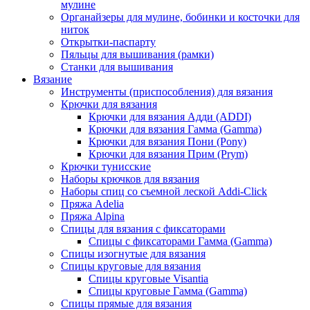
мулине
Органайзеры для мулине, бобинки и косточки для
ниток
Открытки-паспарту
Пяльцы для вышивания (рамки)
Станки для вышивания
Вязание
Инструменты (приспособления) для вязания
Крючки для вязания
Крючки для вязания Адди (ADDI)
Крючки для вязания Гамма (Gamma)
Крючки для вязания Пони (Pony)
Крючки для вязания Прим (Prym)
Крючки тунисские
Наборы крючков для вязания
Наборы спиц со съемной леской Addi-Click
Пряжа Adelia
Пряжа Alpina
Спицы для вязания с фиксаторами
Спицы с фиксаторами Гамма (Gamma)
Спицы изогнутые для вязания
Спицы круговые для вязания
Спицы круговые Visantia
Спицы круговые Гамма (Gamma)
Спицы прямые для вязания