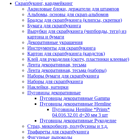
Скрапбукинг, кардмейкинг
Акриловые блоки, держатели для штампов
Альбомы, основы для скрап-альбомов
Брадсы для скрапбукинга (клипсы, скрепки)
Бумага для скрапбукинга
Вырубки для скрабукинга (чипборды, теги) из
картона и бумаги
Декоративные украшения
Инструменты для скрапбукинга
Картон для скрапбукинга (кардсток)
Клей для рукоделия (скотч, пластинки клеевые)
Лента декоративная, тесьма
Лента декоративная, тесьма (наборы)
Наборы бумаги для скрапбукинга
Наборы для скрапбукинга
Наклейки, натирки
Пуговицы декоративные
Пуговицы декоративные Gamma
Пуговицы декоративные Hemline
Пуговицы Hemline *Prints*
04.016.32.01 d=20 мм 3 шт
Пуговицы декоративные Рукоделие
Страз, микробисер, полубусины и т.д.
Трафареты для скрапбукинга
Фигурные дыроколы