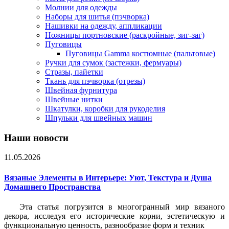
Молнии для одежды
Наборы для шитья (пэчворка)
Нашивки на одежду, аппликации
Ножницы портновские (раскройные, зиг-заг)
Пуговицы
Пуговицы Gamma костюмные (пальтовые)
Ручки для сумок (застежки, фермуары)
Стразы, пайетки
Ткань для пэчворка (отрезы)
Швейная фурнитура
Швейные нитки
Шкатулки, коробки для рукоделия
Шпульки для швейных машин
Наши новости
11.05.2026
Вязаные Элементы в Интерьере: Уют, Текстура и Душа
Домашнего Пространства
Эта статья погрузится в многогранный мир вязаного
декора, исследуя его исторические корни, эстетическую и
функциональную ценность, разнообразие форм и техник