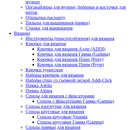
мулине
Органайзеры для мулине, бобинки и косточки для
ниток
Открытки-паспарту
Пяльцы для вышивания (рамки)
Станки для вышивания
Вязание
Инструменты (приспособления) для вязания
Крючки для вязания
Крючки для вязания Адди (ADDI)
Крючки для вязания Гамма (Gamma)
Крючки для вязания Пони (Pony)
Крючки для вязания Прим (Prym)
Крючки тунисские
Наборы крючков для вязания
Наборы спиц со съемной леской Addi-Click
Пряжа Adelia
Пряжа Alpina
Спицы для вязания с фиксаторами
Спицы с фиксаторами Гамма (Gamma)
Спицы изогнутые для вязания
Спицы круговые для вязания
Спицы круговые Visantia
Спицы круговые Гамма (Gamma)
Спицы прямые для вязания