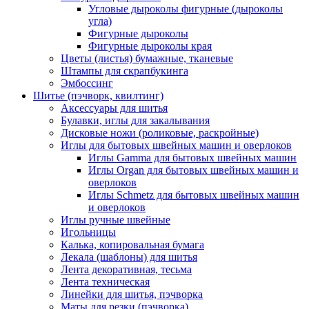
Угловые дыроколы фигурные (дыроколы
угла)
Фигурные дыроколы
Фигурные дыроколы края
Цветы (листья) бумажные, тканевые
Штампы для скрапбукинга
Эмбоссинг
Шитье (пэчворк, квилтинг)
Аксессуары для шитья
Булавки, иглы для закалывания
Дисковые ножи (роликовые, раскройные)
Иглы для бытовых швейных машин и оверлоков
Иглы Gamma для бытовых швейных машин
Иглы Organ для бытовых швейных машин и
оверлоков
Иглы Schmetz для бытовых швейных машин
и оверлоков
Иглы ручные швейные
Игольницы
Калька, копировальная бумага
Лекала (шаблоны) для шитья
Лента декоративная, тесьма
Лента техническая
Линейки для шитья, пэчворка
Маты для резки (пэчворка)