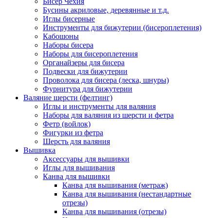
Бисер Чехия
Бусины акриловые, деревянные и т.д.
Иглы бисерные
Инструменты для бижутерии (бисероплетения)
Кабошоны
Наборы бисера
Наборы для бисероплетения
Органайзеры для бисера
Подвески для бижутерии
Проволока для бисера (леска, шнуры)
Фурнитура для бижутерии
Валяние шерсти (фелтинг)
Иглы и инструменты для валяния
Наборы для валяния из шерсти и фетра
Фетр (войлок)
Фигурки из фетра
Шерсть для валяния
Вышивка
Аксессуары для вышивки
Иглы для вышивания
Канва для вышивки
Канва для вышивания (метраж)
Канва для вышивания (нестандартные
отрезы)
Канва для вышивания (отрезы)