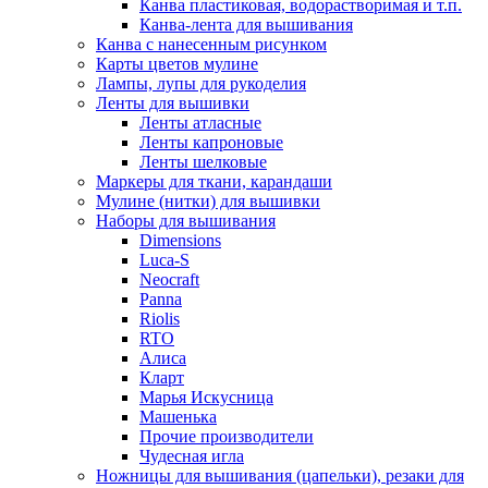
Канва пластиковая, водорастворимая и т.п.
Канва-лента для вышивания
Канва с нанесенным рисунком
Карты цветов мулине
Лампы, лупы для рукоделия
Ленты для вышивки
Ленты атласные
Ленты капроновые
Ленты шелковые
Маркеры для ткани, карандаши
Мулине (нитки) для вышивки
Наборы для вышивания
Dimensions
Luca-S
Neocraft
Panna
Riolis
RTO
Алиса
Кларт
Марья Искусница
Машенька
Прочие производители
Чудесная игла
Ножницы для вышивания (цапельки), резаки для