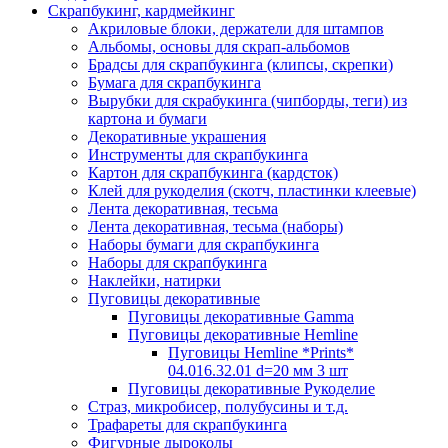
Скрапбукинг, кардмейкинг
Акриловые блоки, держатели для штампов
Альбомы, основы для скрап-альбомов
Брадсы для скрапбукинга (клипсы, скрепки)
Бумага для скрапбукинга
Вырубки для скрабукинга (чипборды, теги) из
картона и бумаги
Декоративные украшения
Инструменты для скрапбукинга
Картон для скрапбукинга (кардсток)
Клей для рукоделия (скотч, пластинки клеевые)
Лента декоративная, тесьма
Лента декоративная, тесьма (наборы)
Наборы бумаги для скрапбукинга
Наборы для скрапбукинга
Наклейки, натирки
Пуговицы декоративные
Пуговицы декоративные Gamma
Пуговицы декоративные Hemline
Пуговицы Hemline *Prints*
04.016.32.01 d=20 мм 3 шт
Пуговицы декоративные Рукоделие
Страз, микробисер, полубусины и т.д.
Трафареты для скрапбукинга
Фигурные дыроколы