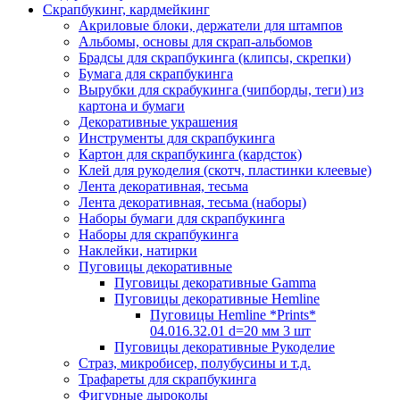
Скрапбукинг, кардмейкинг
Акриловые блоки, держатели для штампов
Альбомы, основы для скрап-альбомов
Брадсы для скрапбукинга (клипсы, скрепки)
Бумага для скрапбукинга
Вырубки для скрабукинга (чипборды, теги) из
картона и бумаги
Декоративные украшения
Инструменты для скрапбукинга
Картон для скрапбукинга (кардсток)
Клей для рукоделия (скотч, пластинки клеевые)
Лента декоративная, тесьма
Лента декоративная, тесьма (наборы)
Наборы бумаги для скрапбукинга
Наборы для скрапбукинга
Наклейки, натирки
Пуговицы декоративные
Пуговицы декоративные Gamma
Пуговицы декоративные Hemline
Пуговицы Hemline *Prints*
04.016.32.01 d=20 мм 3 шт
Пуговицы декоративные Рукоделие
Страз, микробисер, полубусины и т.д.
Трафареты для скрапбукинга
Фигурные дыроколы