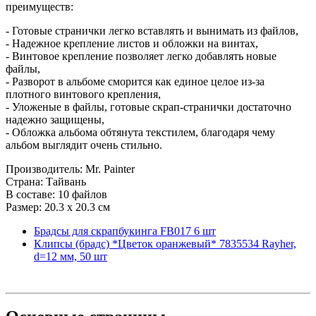
преимуществ:
- Готовые странички легко вставлять и вынимать из файлов,
- Надежное крепление листов и обложки на винтах,
- Винтовое крепление позволяет легко добавлять новые
файлы,
- Разворот в альбоме сморится как единое целое из-за
плотного винтового крепления,
- Уложеные в файлы, готовые скрап-странички достаточно
надежно защищены,
- Обложка альбома обтянута текстилем, благодаря чему
альбом выглядит очень стильно.
Производитель: Mr. Painter
Страна: Тайвань
В составе: 10 файлов
Размер: 20.3 х 20.3 см
Брадсы для скрапбукинга FB017 6 шт
Клипсы (брадс) *Цветок оранжевый* 7835534 Rayher,
d=12 мм, 50 шт