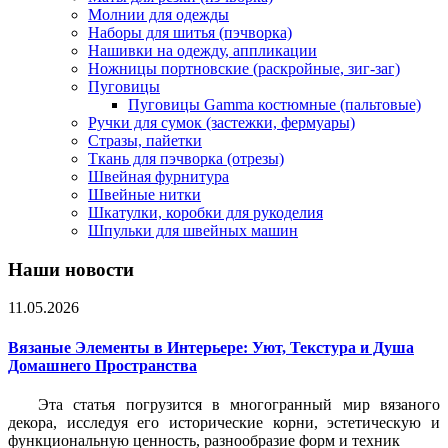
Молнии для одежды
Наборы для шитья (пэчворка)
Нашивки на одежду, аппликации
Ножницы портновские (раскройные, зиг-заг)
Пуговицы
Пуговицы Gamma костюмные (пальтовые)
Ручки для сумок (застежки, фермуары)
Стразы, пайетки
Ткань для пэчворка (отрезы)
Швейная фурнитура
Швейные нитки
Шкатулки, коробки для рукоделия
Шпульки для швейных машин
Наши новости
11.05.2026
Вязаные Элементы в Интерьере: Уют, Текстура и Душа
Домашнего Пространства
Эта статья погрузится в многогранный мир вязаного
декора, исследуя его исторические корни, эстетическую и
функциональную ценность, разнообразие форм и техник