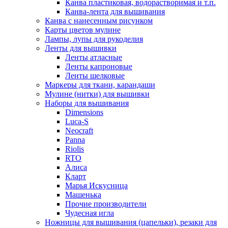
Канва пластиковая, водорастворимая и т.п.
Канва-лента для вышивания
Канва с нанесенным рисунком
Карты цветов мулине
Лампы, лупы для рукоделия
Ленты для вышивки
Ленты атласные
Ленты капроновые
Ленты шелковые
Маркеры для ткани, карандаши
Мулине (нитки) для вышивки
Наборы для вышивания
Dimensions
Luca-S
Neocraft
Panna
Riolis
RTO
Алиса
Кларт
Марья Искусница
Машенька
Прочие производители
Чудесная игла
Ножницы для вышивания (цапельки), резаки для