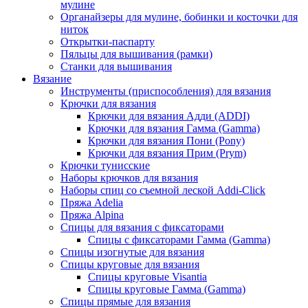
мулине
Органайзеры для мулине, бобинки и косточки для
ниток
Открытки-паспарту
Пяльцы для вышивания (рамки)
Станки для вышивания
Вязание
Инструменты (приспособления) для вязания
Крючки для вязания
Крючки для вязания Адди (ADDI)
Крючки для вязания Гамма (Gamma)
Крючки для вязания Пони (Pony)
Крючки для вязания Прим (Prym)
Крючки тунисские
Наборы крючков для вязания
Наборы спиц со съемной леской Addi-Click
Пряжа Adelia
Пряжа Alpina
Спицы для вязания с фиксаторами
Спицы с фиксаторами Гамма (Gamma)
Спицы изогнутые для вязания
Спицы круговые для вязания
Спицы круговые Visantia
Спицы круговые Гамма (Gamma)
Спицы прямые для вязания