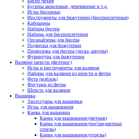
Бисер Чехия
Бусины акриловые, деревянные и т.д.
Иглы бисерные
Инструменты для бижутерии (бисероплетения)
Кабошоны
Наборы бисера
Наборы для бисероплетения
Органайзеры для бисера
Подвески для бижутерии
Проволока для бисера (леска, шнуры)
Фурнитура для бижутерии
Валяние шерсти (фелтинг)
Иглы и инструменты для валяния
Наборы для валяния из шерсти и фетра
Фетр (войлок)
Фигурки из фетра
Шерсть для валяния
Вышивка
Аксессуары для вышивки
Иглы для вышивания
Канва для вышивки
Канва для вышивания (метраж)
Канва для вышивания (нестандартные
отрезы)
Канва для вышивания (отрезы)