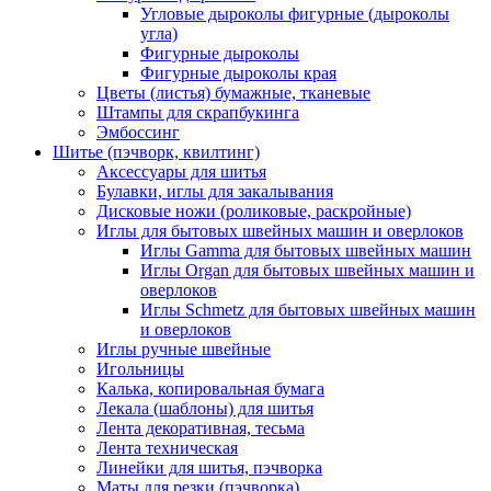
Угловые дыроколы фигурные (дыроколы
угла)
Фигурные дыроколы
Фигурные дыроколы края
Цветы (листья) бумажные, тканевые
Штампы для скрапбукинга
Эмбоссинг
Шитье (пэчворк, квилтинг)
Аксессуары для шитья
Булавки, иглы для закалывания
Дисковые ножи (роликовые, раскройные)
Иглы для бытовых швейных машин и оверлоков
Иглы Gamma для бытовых швейных машин
Иглы Organ для бытовых швейных машин и
оверлоков
Иглы Schmetz для бытовых швейных машин
и оверлоков
Иглы ручные швейные
Игольницы
Калька, копировальная бумага
Лекала (шаблоны) для шитья
Лента декоративная, тесьма
Лента техническая
Линейки для шитья, пэчворка
Маты для резки (пэчворка)