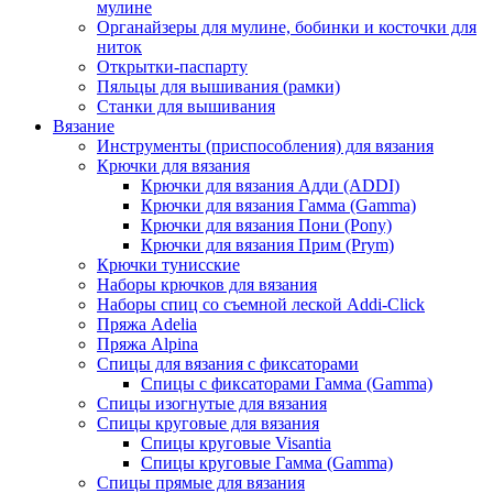
мулине
Органайзеры для мулине, бобинки и косточки для
ниток
Открытки-паспарту
Пяльцы для вышивания (рамки)
Станки для вышивания
Вязание
Инструменты (приспособления) для вязания
Крючки для вязания
Крючки для вязания Адди (ADDI)
Крючки для вязания Гамма (Gamma)
Крючки для вязания Пони (Pony)
Крючки для вязания Прим (Prym)
Крючки тунисские
Наборы крючков для вязания
Наборы спиц со съемной леской Addi-Click
Пряжа Adelia
Пряжа Alpina
Спицы для вязания с фиксаторами
Спицы с фиксаторами Гамма (Gamma)
Спицы изогнутые для вязания
Спицы круговые для вязания
Спицы круговые Visantia
Спицы круговые Гамма (Gamma)
Спицы прямые для вязания