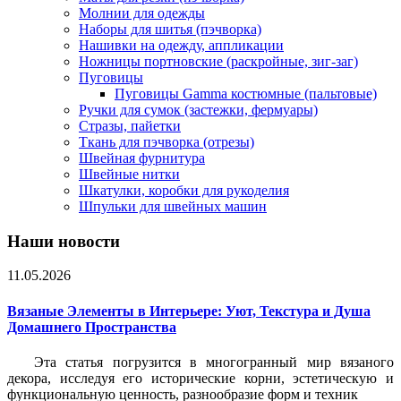
Молнии для одежды
Наборы для шитья (пэчворка)
Нашивки на одежду, аппликации
Ножницы портновские (раскройные, зиг-заг)
Пуговицы
Пуговицы Gamma костюмные (пальтовые)
Ручки для сумок (застежки, фермуары)
Стразы, пайетки
Ткань для пэчворка (отрезы)
Швейная фурнитура
Швейные нитки
Шкатулки, коробки для рукоделия
Шпульки для швейных машин
Наши новости
11.05.2026
Вязаные Элементы в Интерьере: Уют, Текстура и Душа
Домашнего Пространства
Эта статья погрузится в многогранный мир вязаного
декора, исследуя его исторические корни, эстетическую и
функциональную ценность, разнообразие форм и техник