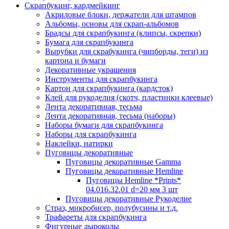
Скрапбукинг, кардмейкинг
Акриловые блоки, держатели для штампов
Альбомы, основы для скрап-альбомов
Брадсы для скрапбукинга (клипсы, скрепки)
Бумага для скрапбукинга
Вырубки для скрабукинга (чипборды, теги) из
картона и бумаги
Декоративные украшения
Инструменты для скрапбукинга
Картон для скрапбукинга (кардсток)
Клей для рукоделия (скотч, пластинки клеевые)
Лента декоративная, тесьма
Лента декоративная, тесьма (наборы)
Наборы бумаги для скрапбукинга
Наборы для скрапбукинга
Наклейки, натирки
Пуговицы декоративные
Пуговицы декоративные Gamma
Пуговицы декоративные Hemline
Пуговицы Hemline *Prints*
04.016.32.01 d=20 мм 3 шт
Пуговицы декоративные Рукоделие
Страз, микробисер, полубусины и т.д.
Трафареты для скрапбукинга
Фигурные дыроколы