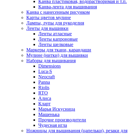
Канва пластиковая, водорастворимая и т.п.
Канва-лента для вышивания
Канва с нанесенным рисунком
Карты цветов мулине
Лампы, лупы для рукоделия
Ленты для вышивки
Ленты атласные
Ленты капроновые
Ленты шелковые
Маркеры для ткани, карандаши
Мулине (нитки) для вышивки
Наборы для вышивания
Dimensions
Luca-S
Neocraft
Panna
Riolis
RTO
Алиса
Кларт
Марья Искусница
Машенька
Прочие производители
Чудесная игла
Ножницы для вышивания (цапельки), резаки для