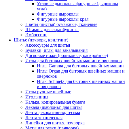
Угловые дыроколы фигурные (дыроколы
угла)
Фигурные дыроколы
Фигурные дыроколы края
Цветы (листья) бумажные, тканевые
Штампы для скрапбукинга
Эмбоссинг
Шитье (пэчворк, квилтинг)
Аксессуары для шитья
Булавки, иглы для закалывания
Дисковые ножи (роликовые, раскройные)
Иглы для бытовых швейных машин и оверлоков
Иглы Gamma для бытовых швейных машин
Иглы Organ для бытовых швейных машин и
оверлоков
Иглы Schmetz для бытовых швейных машин
и оверлоков
Иглы ручные швейные
Игольницы
Калька, копировальная бумага
Лекала (шаблоны) для шитья
Лента декоративная, тесьма
Лента техническая
Линейки для шитья, пэчворка
Маты для резки (пэчворка)