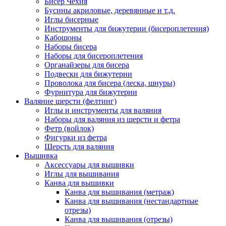
Бисер Чехия
Бусины акриловые, деревянные и т.д.
Иглы бисерные
Инструменты для бижутерии (бисероплетения)
Кабошоны
Наборы бисера
Наборы для бисероплетения
Органайзеры для бисера
Подвески для бижутерии
Проволока для бисера (леска, шнуры)
Фурнитура для бижутерии
Валяние шерсти (фелтинг)
Иглы и инструменты для валяния
Наборы для валяния из шерсти и фетра
Фетр (войлок)
Фигурки из фетра
Шерсть для валяния
Вышивка
Аксессуары для вышивки
Иглы для вышивания
Канва для вышивки
Канва для вышивания (метраж)
Канва для вышивания (нестандартные
отрезы)
Канва для вышивания (отрезы)