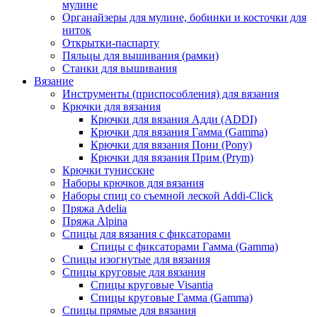
мулине
Органайзеры для мулине, бобинки и косточки для
ниток
Открытки-паспарту
Пяльцы для вышивания (рамки)
Станки для вышивания
Вязание
Инструменты (приспособления) для вязания
Крючки для вязания
Крючки для вязания Адди (ADDI)
Крючки для вязания Гамма (Gamma)
Крючки для вязания Пони (Pony)
Крючки для вязания Прим (Prym)
Крючки тунисские
Наборы крючков для вязания
Наборы спиц со съемной леской Addi-Click
Пряжа Adelia
Пряжа Alpina
Спицы для вязания с фиксаторами
Спицы с фиксаторами Гамма (Gamma)
Спицы изогнутые для вязания
Спицы круговые для вязания
Спицы круговые Visantia
Спицы круговые Гамма (Gamma)
Спицы прямые для вязания