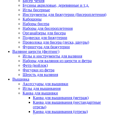
Бисер Чехия
Бусины акриловые, деревянные и т.д.
Иглы бисерные
Инструменты для бижутерии (бисероплетения)
Кабошоны
Наборы бисера
Наборы для бисероплетения
Органайзеры для бисера
Подвески для бижутерии
Проволока для бисера (леска, шнуры)
Фурнитура для бижутерии
Валяние шерсти (фелтинг)
Иглы и инструменты для валяния
Наборы для валяния из шерсти и фетра
Фетр (войлок)
Фигурки из фетра
Шерсть для валяния
Вышивка
Аксессуары для вышивки
Иглы для вышивания
Канва для вышивки
Канва для вышивания (метраж)
Канва для вышивания (нестандартные
отрезы)
Канва для вышивания (отрезы)