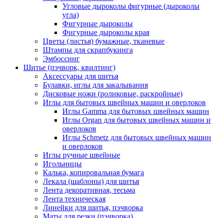
Угловые дыроколы фигурные (дыроколы
угла)
Фигурные дыроколы
Фигурные дыроколы края
Цветы (листья) бумажные, тканевые
Штампы для скрапбукинга
Эмбоссинг
Шитье (пэчворк, квилтинг)
Аксессуары для шитья
Булавки, иглы для закалывания
Дисковые ножи (роликовые, раскройные)
Иглы для бытовых швейных машин и оверлоков
Иглы Gamma для бытовых швейных машин
Иглы Organ для бытовых швейных машин и
оверлоков
Иглы Schmetz для бытовых швейных машин
и оверлоков
Иглы ручные швейные
Игольницы
Калька, копировальная бумага
Лекала (шаблоны) для шитья
Лента декоративная, тесьма
Лента техническая
Линейки для шитья, пэчворка
Маты для резки (пэчворка)