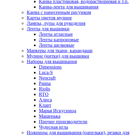
Канва пластиковая, водорастворимая и т.п.
Канва-лента для вышивания
Канва с нанесенным рисунком
Карты цветов мулине
Лампы, лупы для рукоделия
Ленты для вышивки
Ленты атласные
Ленты капроновые
Ленты шелковые
Маркеры для ткани, карандаши
Мулине (нитки) для вышивки
Наборы для вышивания
Dimensions
Luca-S
Neocraft
Panna
Riolis
RTO
Алиса
Кларт
Марья Искусница
Машенька
Прочие производители
Чудесная игла
Ножницы для вышивания (цапельки), резаки для