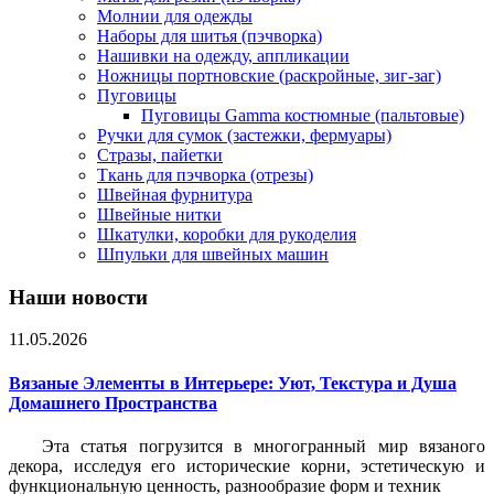
Молнии для одежды
Наборы для шитья (пэчворка)
Нашивки на одежду, аппликации
Ножницы портновские (раскройные, зиг-заг)
Пуговицы
Пуговицы Gamma костюмные (пальтовые)
Ручки для сумок (застежки, фермуары)
Стразы, пайетки
Ткань для пэчворка (отрезы)
Швейная фурнитура
Швейные нитки
Шкатулки, коробки для рукоделия
Шпульки для швейных машин
Наши новости
11.05.2026
Вязаные Элементы в Интерьере: Уют, Текстура и Душа
Домашнего Пространства
Эта статья погрузится в многогранный мир вязаного
декора, исследуя его исторические корни, эстетическую и
функциональную ценность, разнообразие форм и техник