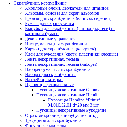
Скрапбукинг, кардмейкинг
Акриловые блоки, держатели для штампов
Альбомы, основы для скрап-альбомов
Брадсы для скрапбукинга (клипсы, скрепки)
Бумага для скрапбукинга
Вырубки для скрабукинга (чипборды, теги) из
картона и бумаги
Декоративные украшения
Инструменты для скрапбукинга
Картон для скрапбукинга (кардсток)
Клей для рукоделия (скотч, пластинки клеевые)
Лента декоративная, тесьма
Лента декоративная, тесьма (наборы)
Наборы бумаги для скрапбукинга
Наборы для скрапбукинга
Наклейки, натирки
Пуговицы декоративные
Пуговицы декоративные Gamma
Пуговицы декоративные Hemline
Пуговицы Hemline *Prints*
04.016.32.01 d=20 мм 3 шт
Пуговицы декоративные Рукоделие
Страз, микробисер, полубусины и т.д.
Трафареты для скрапбукинга
Фигурные дыроколы