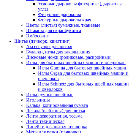
Угловые дыроколы фигурные (дыроколы
угла)
Фигурные дыроколы
Фигурные дыроколы края
Цветы (листья) бумажные, тканевые
Штампы для скрапбукинга
Эмбоссинг
Шитье (пэчворк, квилтинг)
Аксессуары для шитья
Булавки, иглы для закалывания
Дисковые ножи (роликовые, раскройные)
Иглы для бытовых швейных машин и оверлоков
Иглы Gamma для бытовых швейных машин
Иглы Organ для бытовых швейных машин и
оверлоков
Иглы Schmetz для бытовых швейных машин
и оверлоков
Иглы ручные швейные
Игольницы
Калька, копировальная бумага
Лекала (шаблоны) для шитья
Лента декоративная, тесьма
Лента техническая
Линейки для шитья, пэчворка
Маты для резки (пэчворка)