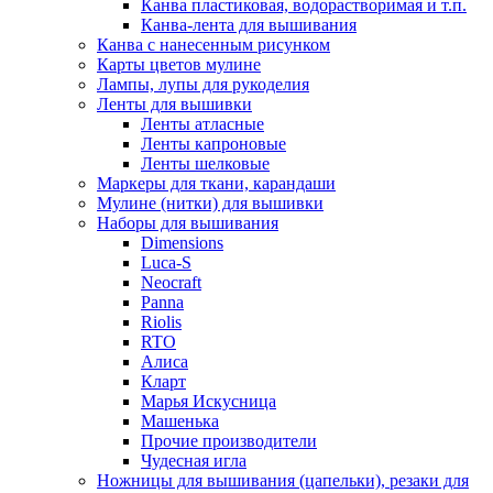
Канва пластиковая, водорастворимая и т.п.
Канва-лента для вышивания
Канва с нанесенным рисунком
Карты цветов мулине
Лампы, лупы для рукоделия
Ленты для вышивки
Ленты атласные
Ленты капроновые
Ленты шелковые
Маркеры для ткани, карандаши
Мулине (нитки) для вышивки
Наборы для вышивания
Dimensions
Luca-S
Neocraft
Panna
Riolis
RTO
Алиса
Кларт
Марья Искусница
Машенька
Прочие производители
Чудесная игла
Ножницы для вышивания (цапельки), резаки для