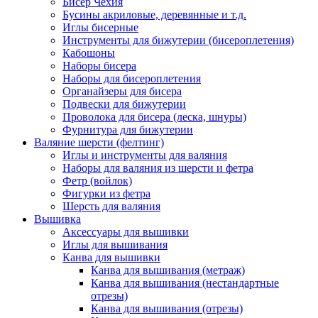
Бисер Чехия
Бусины акриловые, деревянные и т.д.
Иглы бисерные
Инструменты для бижутерии (бисероплетения)
Кабошоны
Наборы бисера
Наборы для бисероплетения
Органайзеры для бисера
Подвески для бижутерии
Проволока для бисера (леска, шнуры)
Фурнитура для бижутерии
Валяние шерсти (фелтинг)
Иглы и инструменты для валяния
Наборы для валяния из шерсти и фетра
Фетр (войлок)
Фигурки из фетра
Шерсть для валяния
Вышивка
Аксессуары для вышивки
Иглы для вышивания
Канва для вышивки
Канва для вышивания (метраж)
Канва для вышивания (нестандартные
отрезы)
Канва для вышивания (отрезы)