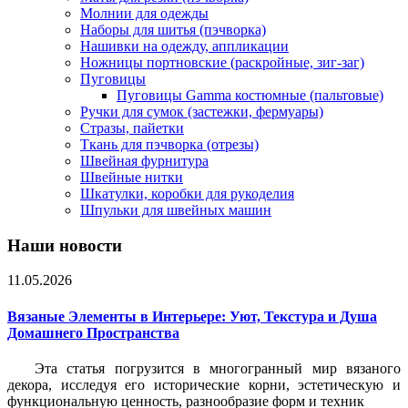
Молнии для одежды
Наборы для шитья (пэчворка)
Нашивки на одежду, аппликации
Ножницы портновские (раскройные, зиг-заг)
Пуговицы
Пуговицы Gamma костюмные (пальтовые)
Ручки для сумок (застежки, фермуары)
Стразы, пайетки
Ткань для пэчворка (отрезы)
Швейная фурнитура
Швейные нитки
Шкатулки, коробки для рукоделия
Шпульки для швейных машин
Наши новости
11.05.2026
Вязаные Элементы в Интерьере: Уют, Текстура и Душа
Домашнего Пространства
Эта статья погрузится в многогранный мир вязаного
декора, исследуя его исторические корни, эстетическую и
функциональную ценность, разнообразие форм и техник