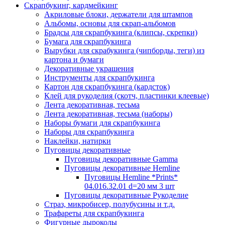
Скрапбукинг, кардмейкинг
Акриловые блоки, держатели для штампов
Альбомы, основы для скрап-альбомов
Брадсы для скрапбукинга (клипсы, скрепки)
Бумага для скрапбукинга
Вырубки для скрабукинга (чипборды, теги) из
картона и бумаги
Декоративные украшения
Инструменты для скрапбукинга
Картон для скрапбукинга (кардсток)
Клей для рукоделия (скотч, пластинки клеевые)
Лента декоративная, тесьма
Лента декоративная, тесьма (наборы)
Наборы бумаги для скрапбукинга
Наборы для скрапбукинга
Наклейки, натирки
Пуговицы декоративные
Пуговицы декоративные Gamma
Пуговицы декоративные Hemline
Пуговицы Hemline *Prints*
04.016.32.01 d=20 мм 3 шт
Пуговицы декоративные Рукоделие
Страз, микробисер, полубусины и т.д.
Трафареты для скрапбукинга
Фигурные дыроколы