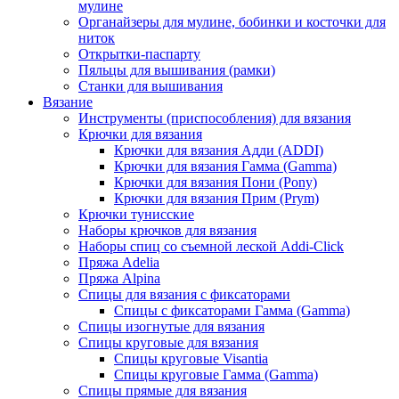
мулине
Органайзеры для мулине, бобинки и косточки для
ниток
Открытки-паспарту
Пяльцы для вышивания (рамки)
Станки для вышивания
Вязание
Инструменты (приспособления) для вязания
Крючки для вязания
Крючки для вязания Адди (ADDI)
Крючки для вязания Гамма (Gamma)
Крючки для вязания Пони (Pony)
Крючки для вязания Прим (Prym)
Крючки тунисские
Наборы крючков для вязания
Наборы спиц со съемной леской Addi-Click
Пряжа Adelia
Пряжа Alpina
Спицы для вязания с фиксаторами
Спицы с фиксаторами Гамма (Gamma)
Спицы изогнутые для вязания
Спицы круговые для вязания
Спицы круговые Visantia
Спицы круговые Гамма (Gamma)
Спицы прямые для вязания