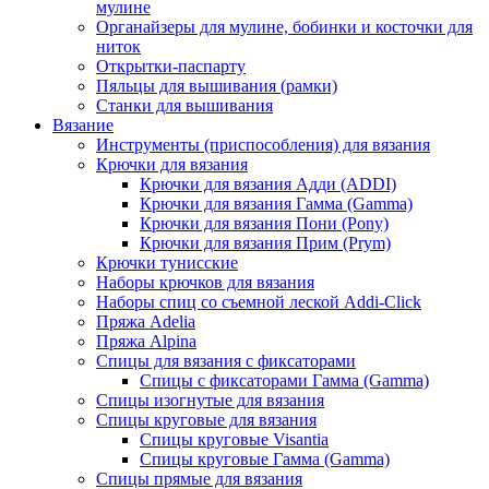
мулине
Органайзеры для мулине, бобинки и косточки для
ниток
Открытки-паспарту
Пяльцы для вышивания (рамки)
Станки для вышивания
Вязание
Инструменты (приспособления) для вязания
Крючки для вязания
Крючки для вязания Адди (ADDI)
Крючки для вязания Гамма (Gamma)
Крючки для вязания Пони (Pony)
Крючки для вязания Прим (Prym)
Крючки тунисские
Наборы крючков для вязания
Наборы спиц со съемной леской Addi-Click
Пряжа Adelia
Пряжа Alpina
Спицы для вязания с фиксаторами
Спицы с фиксаторами Гамма (Gamma)
Спицы изогнутые для вязания
Спицы круговые для вязания
Спицы круговые Visantia
Спицы круговые Гамма (Gamma)
Спицы прямые для вязания