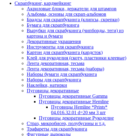
Скрапбукинг, кардмейкинг
Акриловые блоки, держатели для штампов
Альбомы, основы для скрап-альбомов
Брадсы для скрапбукинга (клипсы, скрепки)
Бумага для скрапбукинга
Вырубки для скрабукинга (чипборды, теги) из
картона и бумаги
Декоративные украшения
Инструменты для скрапбукинга
Картон для скрапбукинга (кардсток)
Клей для рукоделия (скотч, пластинки клеевые)
Лента декоративная, тесьма
Лента декоративная, тесьма (наборы)
Наборы бумаги для скрапбукинга
Наборы для скрапбукинга
Наклейки, натирки
Пуговицы декоративные
Пуговицы декоративные Gamma
Пуговицы декоративные Hemline
Пуговицы Hemline *Prints*
04.016.32.01 d=20 мм 3 шт
Пуговицы декоративные Рукоделие
Страз, микробисер, полубусины и т.д.
Трафареты для скрапбукинга
Фигурные дыроколы