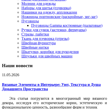
Молнии для одежды
Наборы для шитья (пэчворка)
Нашивки на одежду, аппликации
Ножницы портновские (раскройные, зиг-заг)
Пуговицы
Пуговицы Gamma костюмные (пальтовые)
Ручки для сумок (застежки, фермуары)
Стразы, пайетки
Ткань для пэчворка (отрезы)
Швейная фурнитура
Швейные нитки
Шкатулки, коробки для рукоделия
Шпульки для швейных машин
Наши новости
11.05.2026
Вязаные Элементы в Интерьере: Уют, Текстура и Душа
Домашнего Пространства
Эта статья погрузится в многогранный мир вязаного
декора, исследуя его исторические корни, эстетическую и
функциональную ценность, разнообразие форм и техник