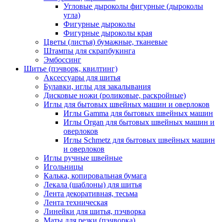
Угловые дыроколы фигурные (дыроколы
угла)
Фигурные дыроколы
Фигурные дыроколы края
Цветы (листья) бумажные, тканевые
Штампы для скрапбукинга
Эмбоссинг
Шитье (пэчворк, квилтинг)
Аксессуары для шитья
Булавки, иглы для закалывания
Дисковые ножи (роликовые, раскройные)
Иглы для бытовых швейных машин и оверлоков
Иглы Gamma для бытовых швейных машин
Иглы Organ для бытовых швейных машин и
оверлоков
Иглы Schmetz для бытовых швейных машин
и оверлоков
Иглы ручные швейные
Игольницы
Калька, копировальная бумага
Лекала (шаблоны) для шитья
Лента декоративная, тесьма
Лента техническая
Линейки для шитья, пэчворка
Маты для резки (пэчворка)