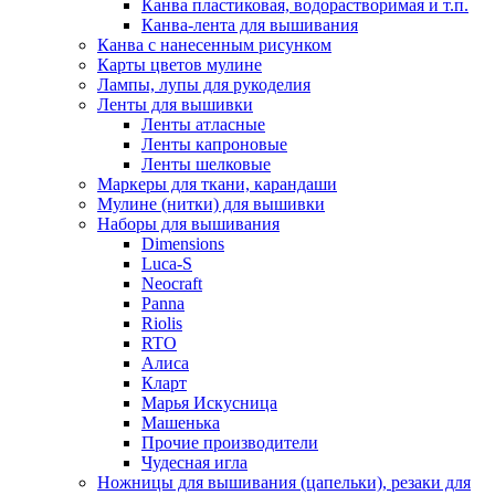
Канва пластиковая, водорастворимая и т.п.
Канва-лента для вышивания
Канва с нанесенным рисунком
Карты цветов мулине
Лампы, лупы для рукоделия
Ленты для вышивки
Ленты атласные
Ленты капроновые
Ленты шелковые
Маркеры для ткани, карандаши
Мулине (нитки) для вышивки
Наборы для вышивания
Dimensions
Luca-S
Neocraft
Panna
Riolis
RTO
Алиса
Кларт
Марья Искусница
Машенька
Прочие производители
Чудесная игла
Ножницы для вышивания (цапельки), резаки для