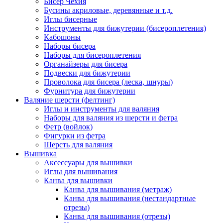
Бисер Чехия
Бусины акриловые, деревянные и т.д.
Иглы бисерные
Инструменты для бижутерии (бисероплетения)
Кабошоны
Наборы бисера
Наборы для бисероплетения
Органайзеры для бисера
Подвески для бижутерии
Проволока для бисера (леска, шнуры)
Фурнитура для бижутерии
Валяние шерсти (фелтинг)
Иглы и инструменты для валяния
Наборы для валяния из шерсти и фетра
Фетр (войлок)
Фигурки из фетра
Шерсть для валяния
Вышивка
Аксессуары для вышивки
Иглы для вышивания
Канва для вышивки
Канва для вышивания (метраж)
Канва для вышивания (нестандартные
отрезы)
Канва для вышивания (отрезы)