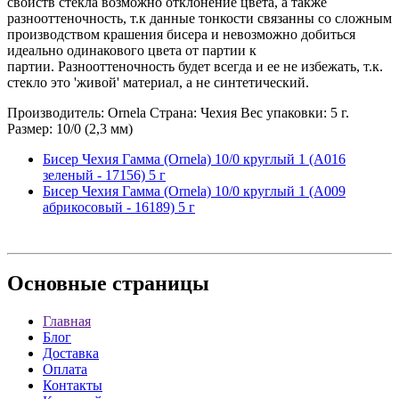
свойств стекла возможно отклонение цвета, а также
разнооттеночность, т.к данные тонкости связанны со сложным
производством крашения бисера и невозможно добиться
идеально одинакового цвета от партии к
партии. Разнооттеночность будет всегда и ее не избежать, т.к.
стекло это 'живой' материал, а не синтетический.
Производитель: Ornela Страна: Чехия Вес упаковки: 5 г.
Размер: 10/0 (2,3 мм)
Бисер Чехия Гамма (Ornela) 10/0 круглый 1 (A016
зеленый - 17156) 5 г
Бисер Чехия Гамма (Ornela) 10/0 круглый 1 (A009
абрикосовый - 16189) 5 г
Основные
страницы
Главная
Блог
Доставка
Оплата
Контакты