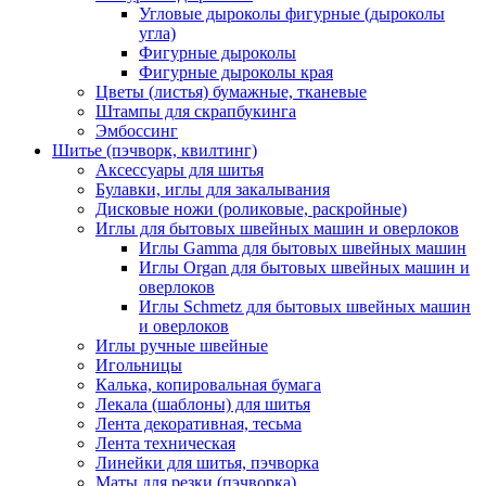
Угловые дыроколы фигурные (дыроколы
угла)
Фигурные дыроколы
Фигурные дыроколы края
Цветы (листья) бумажные, тканевые
Штампы для скрапбукинга
Эмбоссинг
Шитье (пэчворк, квилтинг)
Аксессуары для шитья
Булавки, иглы для закалывания
Дисковые ножи (роликовые, раскройные)
Иглы для бытовых швейных машин и оверлоков
Иглы Gamma для бытовых швейных машин
Иглы Organ для бытовых швейных машин и
оверлоков
Иглы Schmetz для бытовых швейных машин
и оверлоков
Иглы ручные швейные
Игольницы
Калька, копировальная бумага
Лекала (шаблоны) для шитья
Лента декоративная, тесьма
Лента техническая
Линейки для шитья, пэчворка
Маты для резки (пэчворка)