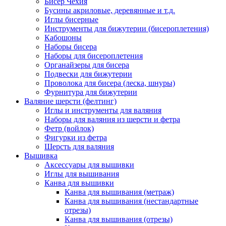
Бисер Чехия
Бусины акриловые, деревянные и т.д.
Иглы бисерные
Инструменты для бижутерии (бисероплетения)
Кабошоны
Наборы бисера
Наборы для бисероплетения
Органайзеры для бисера
Подвески для бижутерии
Проволока для бисера (леска, шнуры)
Фурнитура для бижутерии
Валяние шерсти (фелтинг)
Иглы и инструменты для валяния
Наборы для валяния из шерсти и фетра
Фетр (войлок)
Фигурки из фетра
Шерсть для валяния
Вышивка
Аксессуары для вышивки
Иглы для вышивания
Канва для вышивки
Канва для вышивания (метраж)
Канва для вышивания (нестандартные
отрезы)
Канва для вышивания (отрезы)