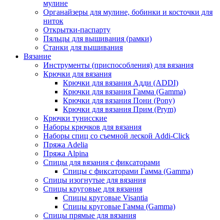
мулине
Органайзеры для мулине, бобинки и косточки для
ниток
Открытки-паспарту
Пяльцы для вышивания (рамки)
Станки для вышивания
Вязание
Инструменты (приспособления) для вязания
Крючки для вязания
Крючки для вязания Адди (ADDI)
Крючки для вязания Гамма (Gamma)
Крючки для вязания Пони (Pony)
Крючки для вязания Прим (Prym)
Крючки тунисские
Наборы крючков для вязания
Наборы спиц со съемной леской Addi-Click
Пряжа Adelia
Пряжа Alpina
Спицы для вязания с фиксаторами
Спицы с фиксаторами Гамма (Gamma)
Спицы изогнутые для вязания
Спицы круговые для вязания
Спицы круговые Visantia
Спицы круговые Гамма (Gamma)
Спицы прямые для вязания