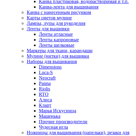
Канва пластиковая, водорастворимая и т.п.
Канва-лента для вышивания
Канва с нанесенным рисунком
Карты цветов мулине
Лампы, лупы для рукоделия
Ленты для вышивки
Ленты атласные
Ленты капроновые
Ленты шелковые
Маркеры для ткани, карандаши
Мулине (нитки) для вышивки
Наборы для вышивания
Dimensions
Luca-S
Neocraft
Panna
Riolis
RTO
Алиса
Кларт
Марья Искусница
Машенька
Прочие производители
Чудесная игла
Ножницы для вышивания (цапельки), резаки для