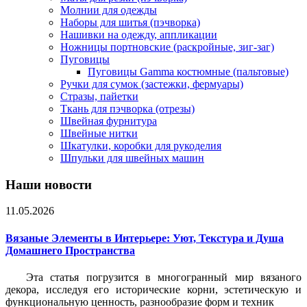
Молнии для одежды
Наборы для шитья (пэчворка)
Нашивки на одежду, аппликации
Ножницы портновские (раскройные, зиг-заг)
Пуговицы
Пуговицы Gamma костюмные (пальтовые)
Ручки для сумок (застежки, фермуары)
Стразы, пайетки
Ткань для пэчворка (отрезы)
Швейная фурнитура
Швейные нитки
Шкатулки, коробки для рукоделия
Шпульки для швейных машин
Наши новости
11.05.2026
Вязаные Элементы в Интерьере: Уют, Текстура и Душа
Домашнего Пространства
Эта статья погрузится в многогранный мир вязаного
декора, исследуя его исторические корни, эстетическую и
функциональную ценность, разнообразие форм и техник