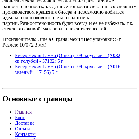
свойств стекла возможно отклонение цвета, а также
разнооттеночность, т.к данные тонкости связанны со сложным
производством крашения бисера и невозможно добиться
идеально одинакового цвета от партии к
партии. Разнооттеночность будет всегда и ее не избежать, т.к.
стекло это 'живой' материал, а не синтетический.
Производитель: Ornela Страна: Чехия Вес упаковки: 5 г.
Размер: 10/0 (2,3 мм)
Бисер Чехия Гамма (Ornela) 10/0 круглый 1 (A032
св.голубой - 37132) 5 г
Бисер Чехия Гамма (Ornela) 10/0 круглый 1 (A016
зеленый - 17156) 5 г
Основные
страницы
Главная
Блог
Доставка
Оплата
Контакты