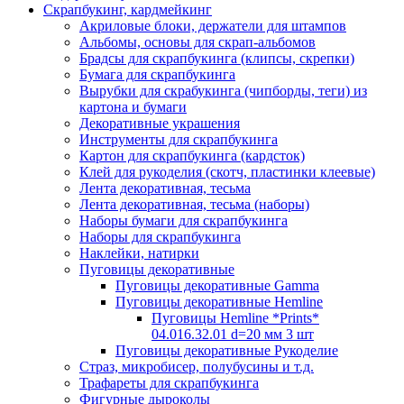
Скрапбукинг, кардмейкинг
Акриловые блоки, держатели для штампов
Альбомы, основы для скрап-альбомов
Брадсы для скрапбукинга (клипсы, скрепки)
Бумага для скрапбукинга
Вырубки для скрабукинга (чипборды, теги) из
картона и бумаги
Декоративные украшения
Инструменты для скрапбукинга
Картон для скрапбукинга (кардсток)
Клей для рукоделия (скотч, пластинки клеевые)
Лента декоративная, тесьма
Лента декоративная, тесьма (наборы)
Наборы бумаги для скрапбукинга
Наборы для скрапбукинга
Наклейки, натирки
Пуговицы декоративные
Пуговицы декоративные Gamma
Пуговицы декоративные Hemline
Пуговицы Hemline *Prints*
04.016.32.01 d=20 мм 3 шт
Пуговицы декоративные Рукоделие
Страз, микробисер, полубусины и т.д.
Трафареты для скрапбукинга
Фигурные дыроколы