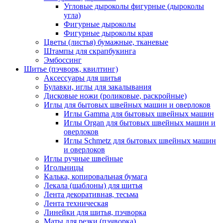
Угловые дыроколы фигурные (дыроколы
угла)
Фигурные дыроколы
Фигурные дыроколы края
Цветы (листья) бумажные, тканевые
Штампы для скрапбукинга
Эмбоссинг
Шитье (пэчворк, квилтинг)
Аксессуары для шитья
Булавки, иглы для закалывания
Дисковые ножи (роликовые, раскройные)
Иглы для бытовых швейных машин и оверлоков
Иглы Gamma для бытовых швейных машин
Иглы Organ для бытовых швейных машин и
оверлоков
Иглы Schmetz для бытовых швейных машин
и оверлоков
Иглы ручные швейные
Игольницы
Калька, копировальная бумага
Лекала (шаблоны) для шитья
Лента декоративная, тесьма
Лента техническая
Линейки для шитья, пэчворка
Маты для резки (пэчворка)