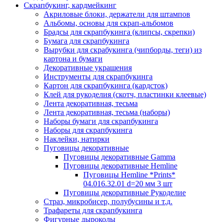
Скрапбукинг, кардмейкинг
Акриловые блоки, держатели для штампов
Альбомы, основы для скрап-альбомов
Брадсы для скрапбукинга (клипсы, скрепки)
Бумага для скрапбукинга
Вырубки для скрабукинга (чипборды, теги) из
картона и бумаги
Декоративные украшения
Инструменты для скрапбукинга
Картон для скрапбукинга (кардсток)
Клей для рукоделия (скотч, пластинки клеевые)
Лента декоративная, тесьма
Лента декоративная, тесьма (наборы)
Наборы бумаги для скрапбукинга
Наборы для скрапбукинга
Наклейки, натирки
Пуговицы декоративные
Пуговицы декоративные Gamma
Пуговицы декоративные Hemline
Пуговицы Hemline *Prints*
04.016.32.01 d=20 мм 3 шт
Пуговицы декоративные Рукоделие
Страз, микробисер, полубусины и т.д.
Трафареты для скрапбукинга
Фигурные дыроколы