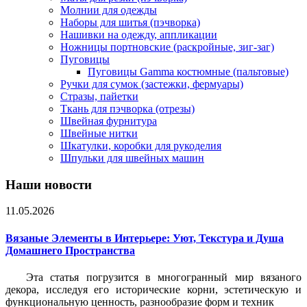
Молнии для одежды
Наборы для шитья (пэчворка)
Нашивки на одежду, аппликации
Ножницы портновские (раскройные, зиг-заг)
Пуговицы
Пуговицы Gamma костюмные (пальтовые)
Ручки для сумок (застежки, фермуары)
Стразы, пайетки
Ткань для пэчворка (отрезы)
Швейная фурнитура
Швейные нитки
Шкатулки, коробки для рукоделия
Шпульки для швейных машин
Наши новости
11.05.2026
Вязаные Элементы в Интерьере: Уют, Текстура и Душа
Домашнего Пространства
Эта статья погрузится в многогранный мир вязаного
декора, исследуя его исторические корни, эстетическую и
функциональную ценность, разнообразие форм и техник