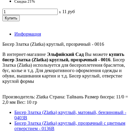
Скидка 21%
11
руб
x
Информация
Бисер Златка (Zlatka) круглый, прозрачный - 0016
В интернет-магазине
Эльфийский Сад
Вы можете
купить
бисер Златка (Zlatka) круглый, прозрачный - 0016
. Бисер
Златка (Zlatka) используется для бисероплетения браслетов,
бус, колье и т.д. Для декоративного оформления одежды и
обуви, вышивания картин и т.д. Бисер круглый, отверстие
круглой формы
Производитель: Zlatka Страна: Тайвань Размер бисера: 11/0 =
2,0 мм Вес: 10 гр
Бисер Златка (Zlatka) круглый, матовый, бензиновый -
0403B
Бисер Златка (Zlatka) круглый, прозрачный с цветным
отверстием - 0136B