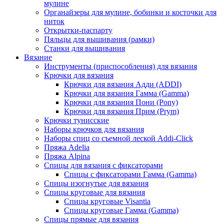
мулине
Органайзеры для мулине, бобинки и косточки для
ниток
Открытки-паспарту
Пяльцы для вышивания (рамки)
Станки для вышивания
Вязание
Инструменты (приспособления) для вязания
Крючки для вязания
Крючки для вязания Адди (ADDI)
Крючки для вязания Гамма (Gamma)
Крючки для вязания Пони (Pony)
Крючки для вязания Прим (Prym)
Крючки тунисские
Наборы крючков для вязания
Наборы спиц со съемной леской Addi-Click
Пряжа Adelia
Пряжа Alpina
Спицы для вязания с фиксаторами
Спицы с фиксаторами Гамма (Gamma)
Спицы изогнутые для вязания
Спицы круговые для вязания
Спицы круговые Visantia
Спицы круговые Гамма (Gamma)
Спицы прямые для вязания