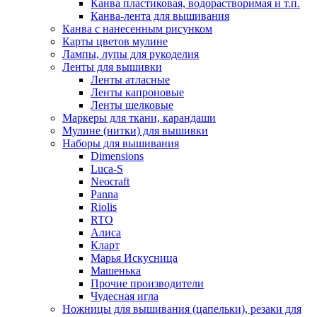
Канва пластиковая, водорастворимая и т.п.
Канва-лента для вышивания
Канва с нанесенным рисунком
Карты цветов мулине
Лампы, лупы для рукоделия
Ленты для вышивки
Ленты атласные
Ленты капроновые
Ленты шелковые
Маркеры для ткани, карандаши
Мулине (нитки) для вышивки
Наборы для вышивания
Dimensions
Luca-S
Neocraft
Panna
Riolis
RTO
Алиса
Кларт
Марья Искусница
Машенька
Прочие производители
Чудесная игла
Ножницы для вышивания (цапельки), резаки для