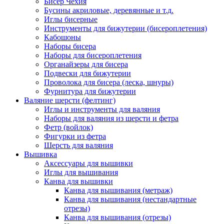
Бисер Чехия
Бусины акриловые, деревянные и т.д.
Иглы бисерные
Инструменты для бижутерии (бисероплетения)
Кабошоны
Наборы бисера
Наборы для бисероплетения
Органайзеры для бисера
Подвески для бижутерии
Проволока для бисера (леска, шнуры)
Фурнитура для бижутерии
Валяние шерсти (фелтинг)
Иглы и инструменты для валяния
Наборы для валяния из шерсти и фетра
Фетр (войлок)
Фигурки из фетра
Шерсть для валяния
Вышивка
Аксессуары для вышивки
Иглы для вышивания
Канва для вышивки
Канва для вышивания (метраж)
Канва для вышивания (нестандартные
отрезы)
Канва для вышивания (отрезы)