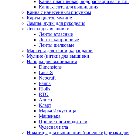
Канва пластиковая, водорастворимая и т.п.
Канва-лента для вышивания
Канва с нанесенным рисунком
Карты цветов мулине
Лампы, лупы для рукоделия
Ленты для вышивки
Ленты атласные
Ленты капроновые
Ленты шелковые
Маркеры для ткани, карандаши
Мулине (нитки) для вышивки
Наборы для вышивания
Dimensions
Luca-S
Neocraft
Panna
Riolis
RTO
Алиса
Кларт
Марья Искусница
Машенька
Прочие производители
Чудесная игла
Ножницы для вышивания (цапельки), резаки для