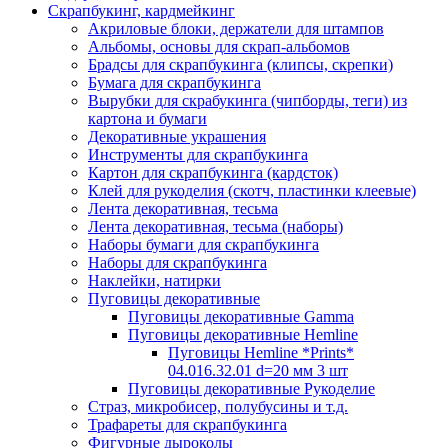
Скрапбукинг, кардмейкинг
Акриловые блоки, держатели для штампов
Альбомы, основы для скрап-альбомов
Брадсы для скрапбукинга (клипсы, скрепки)
Бумага для скрапбукинга
Вырубки для скрабукинга (чипборды, теги) из
картона и бумаги
Декоративные украшения
Инструменты для скрапбукинга
Картон для скрапбукинга (кардсток)
Клей для рукоделия (скотч, пластинки клеевые)
Лента декоративная, тесьма
Лента декоративная, тесьма (наборы)
Наборы бумаги для скрапбукинга
Наборы для скрапбукинга
Наклейки, натирки
Пуговицы декоративные
Пуговицы декоративные Gamma
Пуговицы декоративные Hemline
Пуговицы Hemline *Prints*
04.016.32.01 d=20 мм 3 шт
Пуговицы декоративные Рукоделие
Страз, микробисер, полубусины и т.д.
Трафареты для скрапбукинга
Фигурные дыроколы