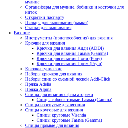
мулине
Органайзеры для мулине, бобинки и косточки для
ниток
Открытки-паспарту
Пяльцы для вышивания (рамки)
Станки для вышивания
Вязание
Инструменты (приспособления) для вязания
Крючки для вязания
Крючки для вязания Адди (ADDI)
Крючки для вязания Гамма (Gamma)
Крючки для вязания Пони (Pony)
Крючки для вязания Прим (Prym)
Крючки тунисские
Наборы крючков для вязания
Наборы спиц со съемной леской Addi-Click
Пряжа Adelia
Пряжа Alpina
Спицы для вязания с фиксаторами
Спицы с фиксаторами Гамма (Gamma)
Спицы изогнутые для вязания
Спицы круговые для вязания
Спицы круговые Visantia
Спицы круговые Гамма (Gamma)
Спицы прямые для вязания