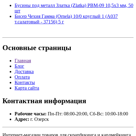
Бусины под металл Златка (Zlatka) PBM-09 10,5х3 мм, 50
шт
Бисер Чехия Гамма (Ornela) 10/0 круглый 1 (A037
т.салатовый - 37156) 5 г
Основные
страницы
Главная
Блог
Доставка
Оплата
Контакты
Карта сайта
Контактная
информация
Рабочие часы:
Пн-Пт: 08:00-20:00, Сб-Вс: 10:00-18:00
Адрес:
г. Озерск
Интернет-магазин товаров для скрапбукинга и кардмейкинга