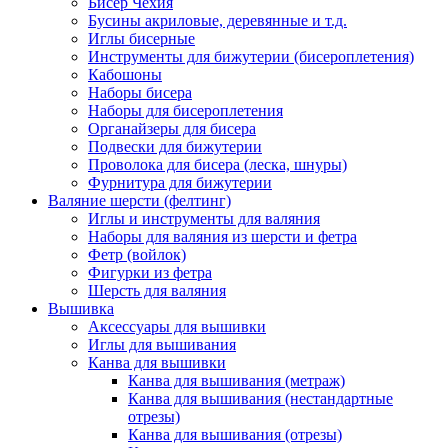
Бисер Чехия
Бусины акриловые, деревянные и т.д.
Иглы бисерные
Инструменты для бижутерии (бисероплетения)
Кабошоны
Наборы бисера
Наборы для бисероплетения
Органайзеры для бисера
Подвески для бижутерии
Проволока для бисера (леска, шнуры)
Фурнитура для бижутерии
Валяние шерсти (фелтинг)
Иглы и инструменты для валяния
Наборы для валяния из шерсти и фетра
Фетр (войлок)
Фигурки из фетра
Шерсть для валяния
Вышивка
Аксессуары для вышивки
Иглы для вышивания
Канва для вышивки
Канва для вышивания (метраж)
Канва для вышивания (нестандартные
отрезы)
Канва для вышивания (отрезы)