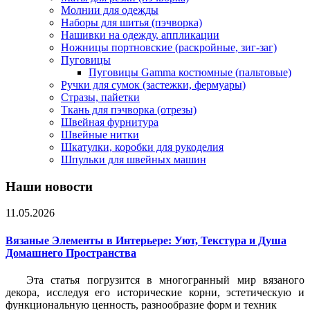
Молнии для одежды
Наборы для шитья (пэчворка)
Нашивки на одежду, аппликации
Ножницы портновские (раскройные, зиг-заг)
Пуговицы
Пуговицы Gamma костюмные (пальтовые)
Ручки для сумок (застежки, фермуары)
Стразы, пайетки
Ткань для пэчворка (отрезы)
Швейная фурнитура
Швейные нитки
Шкатулки, коробки для рукоделия
Шпульки для швейных машин
Наши новости
11.05.2026
Вязаные Элементы в Интерьере: Уют, Текстура и Душа
Домашнего Пространства
Эта статья погрузится в многогранный мир вязаного
декора, исследуя его исторические корни, эстетическую и
функциональную ценность, разнообразие форм и техник