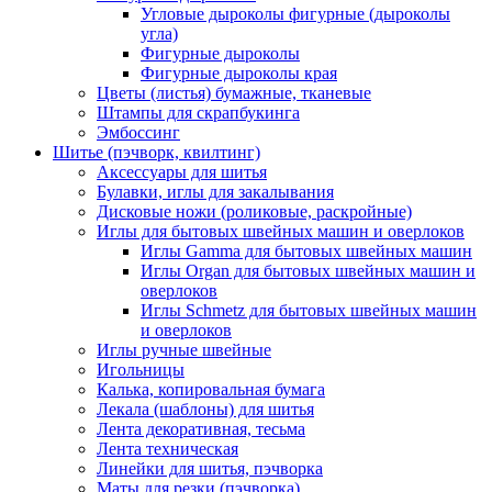
Угловые дыроколы фигурные (дыроколы
угла)
Фигурные дыроколы
Фигурные дыроколы края
Цветы (листья) бумажные, тканевые
Штампы для скрапбукинга
Эмбоссинг
Шитье (пэчворк, квилтинг)
Аксессуары для шитья
Булавки, иглы для закалывания
Дисковые ножи (роликовые, раскройные)
Иглы для бытовых швейных машин и оверлоков
Иглы Gamma для бытовых швейных машин
Иглы Organ для бытовых швейных машин и
оверлоков
Иглы Schmetz для бытовых швейных машин
и оверлоков
Иглы ручные швейные
Игольницы
Калька, копировальная бумага
Лекала (шаблоны) для шитья
Лента декоративная, тесьма
Лента техническая
Линейки для шитья, пэчворка
Маты для резки (пэчворка)