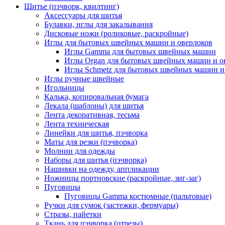
Шитье (пэчворк, квилтинг)
Аксессуары для шитья
Булавки, иглы для закалывания
Дисковые ножи (роликовые, раскройные)
Иглы для бытовых швейных машин и оверлоков
Иглы Gamma для бытовых швейных машин
Иглы Organ для бытовых швейных машин и о
Иглы Schmetz для бытовых швейных машин и
Иглы ручные швейные
Игольницы
Калька, копировальная бумага
Лекала (шаблоны) для шитья
Лента декоративная, тесьма
Лента техническая
Линейки для шитья, пэчворка
Маты для резки (пэчворка)
Молнии для одежды
Наборы для шитья (пэчворка)
Нашивки на одежду, аппликации
Ножницы портновские (раскройные, зиг-заг)
Пуговицы
Пуговицы Gamma костюмные (пальтовые)
Ручки для сумок (застежки, фермуары)
Стразы, пайетки
Ткань для пэчворка (отрезы)