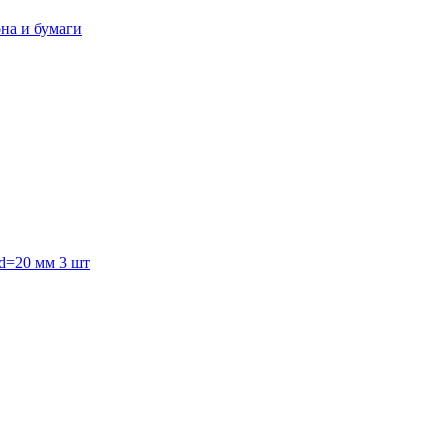
она и бумаги
 d=20 мм 3 шт