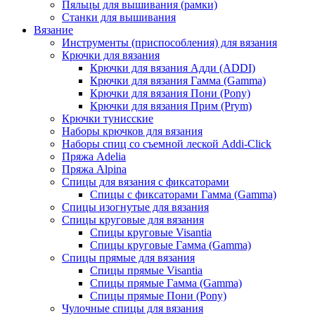
Пяльцы для вышивания (рамки)
Станки для вышивания
Вязание
Инструменты (приспособления) для вязания
Крючки для вязания
Крючки для вязания Адди (ADDI)
Крючки для вязания Гамма (Gamma)
Крючки для вязания Пони (Pony)
Крючки для вязания Прим (Prym)
Крючки тунисские
Наборы крючков для вязания
Наборы спиц со съемной леской Addi-Click
Пряжа Adelia
Пряжа Alpina
Спицы для вязания с фиксаторами
Спицы с фиксаторами Гамма (Gamma)
Спицы изогнутые для вязания
Спицы круговые для вязания
Спицы круговые Visantia
Спицы круговые Гамма (Gamma)
Спицы прямые для вязания
Спицы прямые Visantia
Спицы прямые Гамма (Gamma)
Спицы прямые Пони (Pony)
Чулочные спицы для вязания