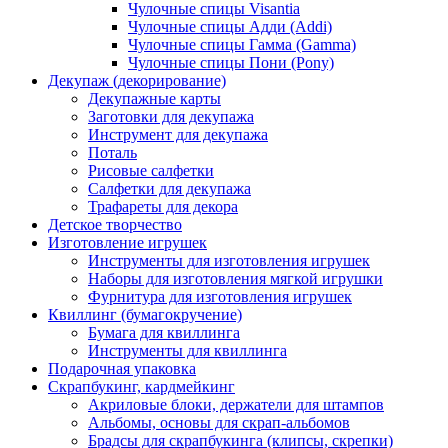
Чулочные спицы Visantia
Чулочные спицы Адди (Addi)
Чулочные спицы Гамма (Gamma)
Чулочные спицы Пони (Pony)
Декупаж (декорирование)
Декупажные карты
Заготовки для декупажа
Инструмент для декупажа
Поталь
Рисовые салфетки
Салфетки для декупажа
Трафареты для декора
Детское творчество
Изготовление игрушек
Инструменты для изготовления игрушек
Наборы для изготовления мягкой игрушки
Фурнитура для изготовления игрушек
Квиллинг (бумагокручение)
Бумага для квиллинга
Инструменты для квиллинга
Подарочная упаковка
Скрапбукинг, кардмейкинг
Акриловые блоки, держатели для штампов
Альбомы, основы для скрап-альбомов
Брадсы для скрапбукинга (клипсы, скрепки)