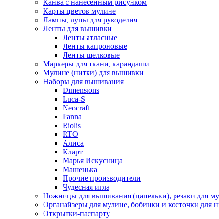
Канва с нанесенным рисунком
Карты цветов мулине
Лампы, лупы для рукоделия
Ленты для вышивки
Ленты атласные
Ленты капроновые
Ленты шелковые
Маркеры для ткани, карандаши
Мулине (нитки) для вышивки
Наборы для вышивания
Dimensions
Luca-S
Neocraft
Panna
Riolis
RTO
Алиса
Кларт
Марья Искусница
Машенька
Прочие производители
Чудесная игла
Ножницы для вышивания (цапельки), резаки для м
Органайзеры для мулине, бобинки и косточки для н
Открытки-паспарту