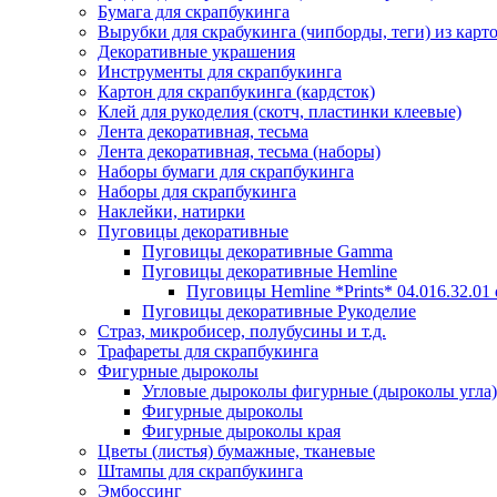
Бумага для скрапбукинга
Вырубки для скрабукинга (чипборды, теги) из карт
Декоративные украшения
Инструменты для скрапбукинга
Картон для скрапбукинга (кардсток)
Клей для рукоделия (скотч, пластинки клеевые)
Лента декоративная, тесьма
Лента декоративная, тесьма (наборы)
Наборы бумаги для скрапбукинга
Наборы для скрапбукинга
Наклейки, натирки
Пуговицы декоративные
Пуговицы декоративные Gamma
Пуговицы декоративные Hemline
Пуговицы Hemline *Prints* 04.016.32.01
Пуговицы декоративные Рукоделие
Страз, микробисер, полубусины и т.д.
Трафареты для скрапбукинга
Фигурные дыроколы
Угловые дыроколы фигурные (дыроколы угла)
Фигурные дыроколы
Фигурные дыроколы края
Цветы (листья) бумажные, тканевые
Штампы для скрапбукинга
Эмбоссинг