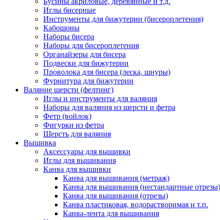
Бусины акриловые, деревянные и т.д.
Иглы бисерные
Инструменты для бижутерии (бисероплетения)
Кабошоны
Наборы бисера
Наборы для бисероплетения
Органайзеры для бисера
Подвески для бижутерии
Проволока для бисера (леска, шнуры)
Фурнитура для бижутерии
Валяние шерсти (фелтинг)
Иглы и инструменты для валяния
Наборы для валяния из шерсти и фетра
Фетр (войлок)
Фигурки из фетра
Шерсть для валяния
Вышивка
Аксессуары для вышивки
Иглы для вышивания
Канва для вышивки
Канва для вышивания (метраж)
Канва для вышивания (нестандартные отрезы
Канва для вышивания (отрезы)
Канва пластиковая, водорастворимая и т.п.
Канва-лента для вышивания