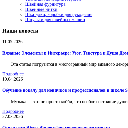
Швейная фурнитура
Швейные нитки
Шкатулки, коробки для рукоделия
Шпульки для швейных машин
Наши новости
11.05.2026
Вязаные Элементы в Интерьере: Уют, Текстура и Душа До
Эта статья погрузится в многогранный мир вязаного декор
Подробнее
10.04.2026
Обучение вокалу для новичков и профессионалов в школе
Музыка — это не просто хобби, это особое состояние души
Подробнее
27.03.2026
Отели сети Rixos: Философия совершенного отдыха