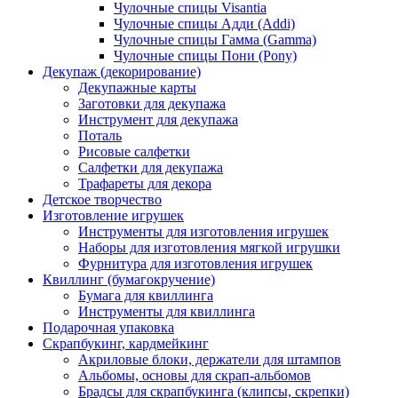
Чулочные спицы Visantia
Чулочные спицы Адди (Addi)
Чулочные спицы Гамма (Gamma)
Чулочные спицы Пони (Pony)
Декупаж (декорирование)
Декупажные карты
Заготовки для декупажа
Инструмент для декупажа
Поталь
Рисовые салфетки
Салфетки для декупажа
Трафареты для декора
Детское творчество
Изготовление игрушек
Инструменты для изготовления игрушек
Наборы для изготовления мягкой игрушки
Фурнитура для изготовления игрушек
Квиллинг (бумагокручение)
Бумага для квиллинга
Инструменты для квиллинга
Подарочная упаковка
Скрапбукинг, кардмейкинг
Акриловые блоки, держатели для штампов
Альбомы, основы для скрап-альбомов
Брадсы для скрапбукинга (клипсы, скрепки)