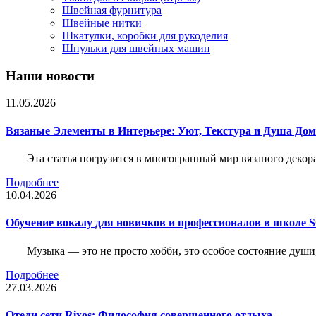
Швейная фурнитура
Швейные нитки
Шкатулки, коробки для рукоделия
Шпульки для швейных машин
Наши новости
11.05.2026
Вязаные Элементы в Интерьере: Уют, Текстура и Душа До
Эта статья погрузится в многогранный мир вязаного декор
Подробнее
10.04.2026
Обучение вокалу для новичков и профессионалов в школе
Музыка — это не просто хобби, это особое состояние души
Подробнее
27.03.2026
Отели сети Rixos: Философия совершенного отдыха