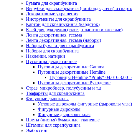
Бумага для скрапбукинга
Вырубки для скрабукинга (чипборды, теги) из карт
Декоративные украшения
Инструменты для скрапбукинга
Картон для скрапбукинга (кардсток)
Клей для рукоделия (скотч, пластинки клеевые)
Лента декоративная, тесьма
Лента декоративная, тесьма (наборы)
Наборы бумаги для скрапбукинга
Наборы для скрапбукинга
Наклейки, натирки
Пуговицы декоративные
Пуговицы декоративные Gamma
Пуговицы декоративные Hemline
Пуговицы Hemline *Prints* 04.016.32.01
Пуговицы декоративные Рукоделие
Страз, микробисер, полубусины и т.д.
Трафареты для скрапбукинга
Фигурные дыроколы
Угловые дыроколы фигурные (дыроколы угла)
Фигурные дыроколы
Фигурные дыроколы края
Цветы (листья) бумажные, тканевые
Штампы для скрапбукинга
Эмбоссинг