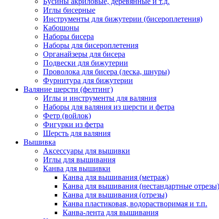
Бусины акриловые, деревянные и т.д.
Иглы бисерные
Инструменты для бижутерии (бисероплетения)
Кабошоны
Наборы бисера
Наборы для бисероплетения
Органайзеры для бисера
Подвески для бижутерии
Проволока для бисера (леска, шнуры)
Фурнитура для бижутерии
Валяние шерсти (фелтинг)
Иглы и инструменты для валяния
Наборы для валяния из шерсти и фетра
Фетр (войлок)
Фигурки из фетра
Шерсть для валяния
Вышивка
Аксессуары для вышивки
Иглы для вышивания
Канва для вышивки
Канва для вышивания (метраж)
Канва для вышивания (нестандартные отрезы
Канва для вышивания (отрезы)
Канва пластиковая, водорастворимая и т.п.
Канва-лента для вышивания