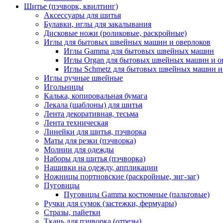
Шитье (пэчворк, квилтинг)
Аксессуары для шитья
Булавки, иглы для закалывания
Дисковые ножи (роликовые, раскройные)
Иглы для бытовых швейных машин и оверлоков
Иглы Gamma для бытовых швейных машин
Иглы Organ для бытовых швейных машин и о
Иглы Schmetz для бытовых швейных машин и
Иглы ручные швейные
Игольницы
Калька, копировальная бумага
Лекала (шаблоны) для шитья
Лента декоративная, тесьма
Лента техническая
Линейки для шитья, пэчворка
Маты для резки (пэчворка)
Молнии для одежды
Наборы для шитья (пэчворка)
Нашивки на одежду, аппликации
Ножницы портновские (раскройные, зиг-заг)
Пуговицы
Пуговицы Gamma костюмные (пальтовые)
Ручки для сумок (застежки, фермуары)
Стразы, пайетки
Ткань для пэчворка (отрезы)