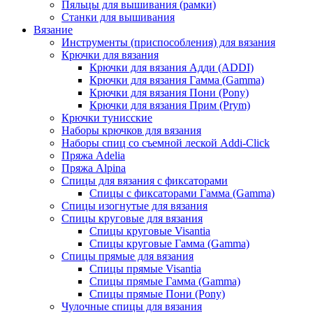
Пяльцы для вышивания (рамки)
Станки для вышивания
Вязание
Инструменты (приспособления) для вязания
Крючки для вязания
Крючки для вязания Адди (ADDI)
Крючки для вязания Гамма (Gamma)
Крючки для вязания Пони (Pony)
Крючки для вязания Прим (Prym)
Крючки тунисские
Наборы крючков для вязания
Наборы спиц со съемной леской Addi-Click
Пряжа Adelia
Пряжа Alpina
Спицы для вязания с фиксаторами
Спицы с фиксаторами Гамма (Gamma)
Спицы изогнутые для вязания
Спицы круговые для вязания
Спицы круговые Visantia
Спицы круговые Гамма (Gamma)
Спицы прямые для вязания
Спицы прямые Visantia
Спицы прямые Гамма (Gamma)
Спицы прямые Пони (Pony)
Чулочные спицы для вязания