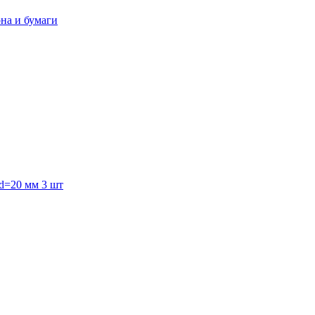
она и бумаги
 d=20 мм 3 шт