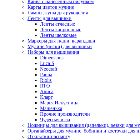
Канва с нанесенным рисунком
Карты цветов мулине
Лампы, лупы для рукоделия
Ленты для вышивки
Ленты атласные
Ленты капроновые
Ленты шелковые
Маркеры для ткани, карандаши
Мулине (нитки) для вышивки
Наборы для вышивания
Dimensions
Luca-S
Neocraft
Panna
Riolis
RTO
Алиса
Кларт
Марья Искусница
Машенька
Прочие производители
Чудесная игла
Ножницы для вышивания (цапельки), резаки для м
Органайзеры для мулине, бобинки и косточки для н
Открытки-паспарту