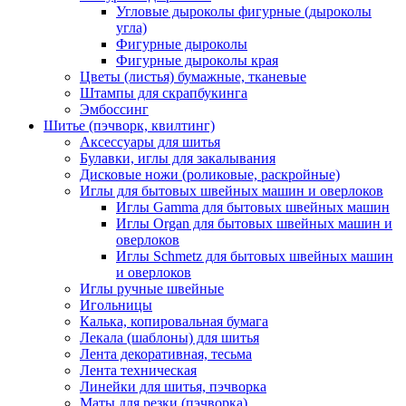
Угловые дыроколы фигурные (дыроколы
угла)
Фигурные дыроколы
Фигурные дыроколы края
Цветы (листья) бумажные, тканевые
Штампы для скрапбукинга
Эмбоссинг
Шитье (пэчворк, квилтинг)
Аксессуары для шитья
Булавки, иглы для закалывания
Дисковые ножи (роликовые, раскройные)
Иглы для бытовых швейных машин и оверлоков
Иглы Gamma для бытовых швейных машин
Иглы Organ для бытовых швейных машин и
оверлоков
Иглы Schmetz для бытовых швейных машин
и оверлоков
Иглы ручные швейные
Игольницы
Калька, копировальная бумага
Лекала (шаблоны) для шитья
Лента декоративная, тесьма
Лента техническая
Линейки для шитья, пэчворка
Маты для резки (пэчворка)