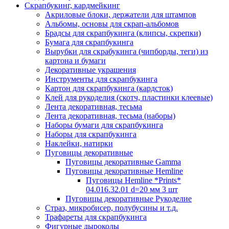
Скрапбукинг, кардмейкинг
Акриловые блоки, держатели для штампов
Альбомы, основы для скрап-альбомов
Брадсы для скрапбукинга (клипсы, скрепки)
Бумага для скрапбукинга
Вырубки для скрабукинга (чипборды, теги) из
картона и бумаги
Декоративные украшения
Инструменты для скрапбукинга
Картон для скрапбукинга (кардсток)
Клей для рукоделия (скотч, пластинки клеевые)
Лента декоративная, тесьма
Лента декоративная, тесьма (наборы)
Наборы бумаги для скрапбукинга
Наборы для скрапбукинга
Наклейки, натирки
Пуговицы декоративные
Пуговицы декоративные Gamma
Пуговицы декоративные Hemline
Пуговицы Hemline *Prints*
04.016.32.01 d=20 мм 3 шт
Пуговицы декоративные Рукоделие
Страз, микробисер, полубусины и т.д.
Трафареты для скрапбукинга
Фигурные дыроколы