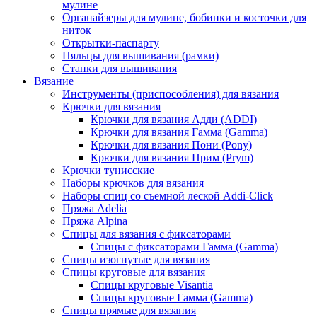
мулине
Органайзеры для мулине, бобинки и косточки для
ниток
Открытки-паспарту
Пяльцы для вышивания (рамки)
Станки для вышивания
Вязание
Инструменты (приспособления) для вязания
Крючки для вязания
Крючки для вязания Адди (ADDI)
Крючки для вязания Гамма (Gamma)
Крючки для вязания Пони (Pony)
Крючки для вязания Прим (Prym)
Крючки тунисские
Наборы крючков для вязания
Наборы спиц со съемной леской Addi-Click
Пряжа Adelia
Пряжа Alpina
Спицы для вязания с фиксаторами
Спицы с фиксаторами Гамма (Gamma)
Спицы изогнутые для вязания
Спицы круговые для вязания
Спицы круговые Visantia
Спицы круговые Гамма (Gamma)
Спицы прямые для вязания