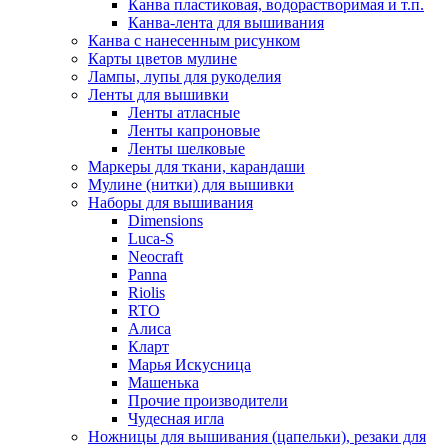
Канва пластиковая, водорастворимая и т.п.
Канва-лента для вышивания
Канва с нанесенным рисунком
Карты цветов мулине
Лампы, лупы для рукоделия
Ленты для вышивки
Ленты атласные
Ленты капроновые
Ленты шелковые
Маркеры для ткани, карандаши
Мулине (нитки) для вышивки
Наборы для вышивания
Dimensions
Luca-S
Neocraft
Panna
Riolis
RTO
Алиса
Кларт
Марья Искусница
Машенька
Прочие производители
Чудесная игла
Ножницы для вышивания (цапельки), резаки для