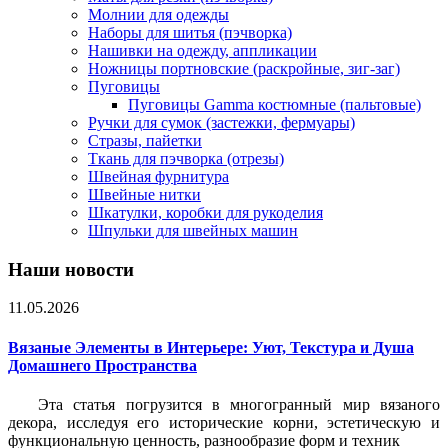
Молнии для одежды
Наборы для шитья (пэчворка)
Нашивки на одежду, аппликации
Ножницы портновские (раскройные, зиг-заг)
Пуговицы
Пуговицы Gamma костюмные (пальтовые)
Ручки для сумок (застежки, фермуары)
Стразы, пайетки
Ткань для пэчворка (отрезы)
Швейная фурнитура
Швейные нитки
Шкатулки, коробки для рукоделия
Шпульки для швейных машин
Наши новости
11.05.2026
Вязаные Элементы в Интерьере: Уют, Текстура и Душа
Домашнего Пространства
Эта статья погрузится в многогранный мир вязаного
декора, исследуя его исторические корни, эстетическую и
функциональную ценность, разнообразие форм и техник