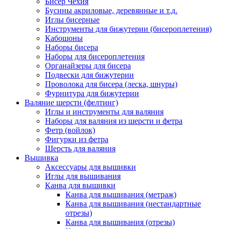
Бисер Чехия
Бусины акриловые, деревянные и т.д.
Иглы бисерные
Инструменты для бижутерии (бисероплетения)
Кабошоны
Наборы бисера
Наборы для бисероплетения
Органайзеры для бисера
Подвески для бижутерии
Проволока для бисера (леска, шнуры)
Фурнитура для бижутерии
Валяние шерсти (фелтинг)
Иглы и инструменты для валяния
Наборы для валяния из шерсти и фетра
Фетр (войлок)
Фигурки из фетра
Шерсть для валяния
Вышивка
Аксессуары для вышивки
Иглы для вышивания
Канва для вышивки
Канва для вышивания (метраж)
Канва для вышивания (нестандартные
отрезы)
Канва для вышивания (отрезы)