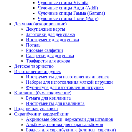
Чулочные спицы Visantia
Чулочные спицы Адди (Addi)
Чулочные спицы Гамма (Gamma)
Чулочные спицы Пони (Pony)
Декупаж (декорирование)
Декупажные карты
Заготовки для декупажа
Инструмент для декупажа
Поталь
Рисовые салфетки
Салфетки для декупажа
Трафареты для декора
Детское творчество
Изготовление игрушек
Инструменты для изготовления игрушек
Наборы для изготовления мягкой игрушки
Фурнитура для изготовления игрушек
Квиллинг (бумагокручение)
Бумага для квиллинга
Инструменты для квиллинга
Подарочная упаковка
Скрапбукинг, кардмейкинг
Акриловые блоки, держатели для штампов
Альбомы, основы для скрап-альбомов
Брадсы для скрапбукинга (клипсы, скрепки)