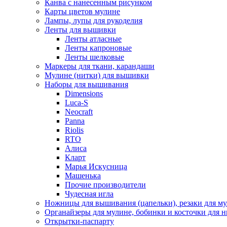
Канва с нанесенным рисунком
Карты цветов мулине
Лампы, лупы для рукоделия
Ленты для вышивки
Ленты атласные
Ленты капроновые
Ленты шелковые
Маркеры для ткани, карандаши
Мулине (нитки) для вышивки
Наборы для вышивания
Dimensions
Luca-S
Neocraft
Panna
Riolis
RTO
Алиса
Кларт
Марья Искусница
Машенька
Прочие производители
Чудесная игла
Ножницы для вышивания (цапельки), резаки для м
Органайзеры для мулине, бобинки и косточки для н
Открытки-паспарту