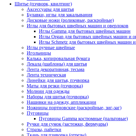
Шитье (пэчворк, квилтинг)
Аксессуары для шитья
Булавки, иглы для закалывания
Дисковые ножи (роликовые, раскройные)
Иглы для бытовых швейных машин и оверлоков
Иглы Gamma для бытовых швейных машин
Иглы Organ для бытовых швейных машин и о
Иглы Schmetz для бытовых швейных машин и
Иглы ручные швейные
Игольницы
Калька, копировальная бумага
Лекала (шаблоны) для шитья
Лента декоративная, тесьма
Лента техническая
Линейки для шитья, пэчворка
Маты для резки (пэчворка)
Молнии для одежды
Наборы для шитья (пэчворка)
Нашивки на одежду, аппликации
Ножницы портновские (раскройные, зиг-заг)
Пуговицы
Пуговицы Gamma костюмные (пальтовые)
Ручки для сумок (застежки, фермуары)
Стразы, пайетки
Ткань для пэчворка (отрезы)