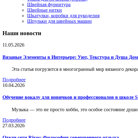
Швейная фурнитура
Швейные нитки
Шкатулки, коробки для рукоделия
Шпульки для швейных машин
Наши новости
11.05.2026
Вязаные Элементы в Интерьере: Уют, Текстура и Душа До
Эта статья погрузится в многогранный мир вязаного декор
Подробнее
10.04.2026
Обучение вокалу для новичков и профессионалов в школе
Музыка — это не просто хобби, это особое состояние души
Подробнее
27.03.2026
Отели сети Rixos: Философия совершенного отдыха