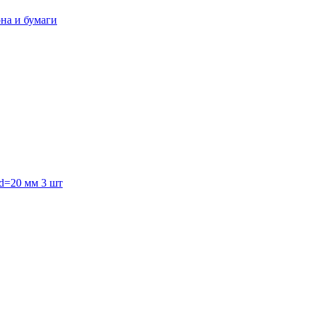
она и бумаги
 d=20 мм 3 шт