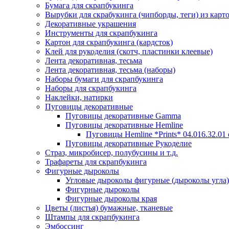
Бумага для скрапбукинга
Вырубки для скрабукинга (чипборды, теги) из карт
Декоративные украшения
Инструменты для скрапбукинга
Картон для скрапбукинга (кардсток)
Клей для рукоделия (скотч, пластинки клеевые)
Лента декоративная, тесьма
Лента декоративная, тесьма (наборы)
Наборы бумаги для скрапбукинга
Наборы для скрапбукинга
Наклейки, натирки
Пуговицы декоративные
Пуговицы декоративные Gamma
Пуговицы декоративные Hemline
Пуговицы Hemline *Prints* 04.016.32.01
Пуговицы декоративные Рукоделие
Страз, микробисер, полубусины и т.д.
Трафареты для скрапбукинга
Фигурные дыроколы
Угловые дыроколы фигурные (дыроколы угла)
Фигурные дыроколы
Фигурные дыроколы края
Цветы (листья) бумажные, тканевые
Штампы для скрапбукинга
Эмбоссинг