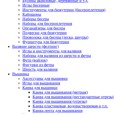
Бусины акриловые, деревянные и т.д.
Иглы бисерные
Инструменты для бижутерии (бисероплетения)
Кабошоны
Наборы бисера
Наборы для бисероплетения
Органайзеры для бисера
Подвески для бижутерии
Проволока для бисера (леска, шнуры)
Фурнитура для бижутерии
Валяние шерсти (фелтинг)
Иглы и инструменты для валяния
Наборы для валяния из шерсти и фетра
Фетр (войлок)
Фигурки из фетра
Шерсть для валяния
Вышивка
Аксессуары для вышивки
Иглы для вышивания
Канва для вышивки
Канва для вышивания (метраж)
Канва для вышивания (нестандартные отрезы
Канва для вышивания (отрезы)
Канва пластиковая, водорастворимая и т.п.
Канва-лента для вышивания