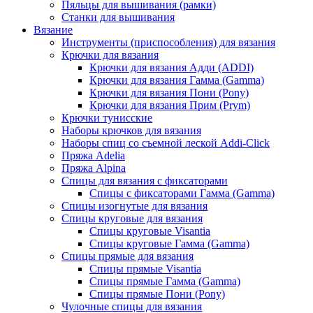
Пяльцы для вышивания (рамки)
Станки для вышивания
Вязание
Инструменты (приспособления) для вязания
Крючки для вязания
Крючки для вязания Адди (ADDI)
Крючки для вязания Гамма (Gamma)
Крючки для вязания Пони (Pony)
Крючки для вязания Прим (Prym)
Крючки тунисские
Наборы крючков для вязания
Наборы спиц со съемной леской Addi-Click
Пряжа Adelia
Пряжа Alpina
Спицы для вязания с фиксаторами
Спицы с фиксаторами Гамма (Gamma)
Спицы изогнутые для вязания
Спицы круговые для вязания
Спицы круговые Visantia
Спицы круговые Гамма (Gamma)
Спицы прямые для вязания
Спицы прямые Visantia
Спицы прямые Гамма (Gamma)
Спицы прямые Пони (Pony)
Чулочные спицы для вязания