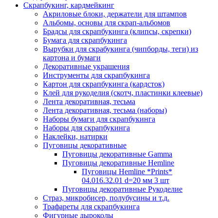
Скрапбукинг, кардмейкинг
Акриловые блоки, держатели для штампов
Альбомы, основы для скрап-альбомов
Брадсы для скрапбукинга (клипсы, скрепки)
Бумага для скрапбукинга
Вырубки для скрабукинга (чипборды, теги) из
картона и бумаги
Декоративные украшения
Инструменты для скрапбукинга
Картон для скрапбукинга (кардсток)
Клей для рукоделия (скотч, пластинки клеевые)
Лента декоративная, тесьма
Лента декоративная, тесьма (наборы)
Наборы бумаги для скрапбукинга
Наборы для скрапбукинга
Наклейки, натирки
Пуговицы декоративные
Пуговицы декоративные Gamma
Пуговицы декоративные Hemline
Пуговицы Hemline *Prints*
04.016.32.01 d=20 мм 3 шт
Пуговицы декоративные Рукоделие
Страз, микробисер, полубусины и т.д.
Трафареты для скрапбукинга
Фигурные дыроколы