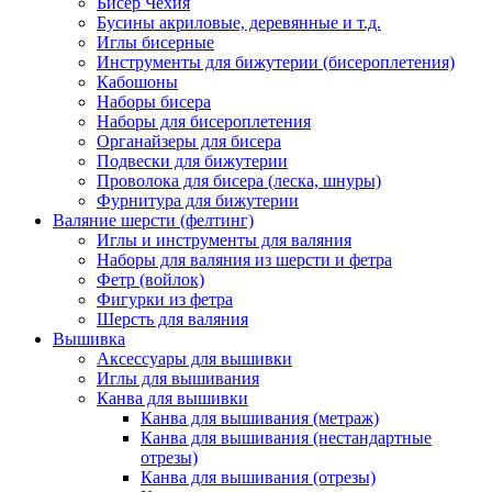
Бисер Чехия
Бусины акриловые, деревянные и т.д.
Иглы бисерные
Инструменты для бижутерии (бисероплетения)
Кабошоны
Наборы бисера
Наборы для бисероплетения
Органайзеры для бисера
Подвески для бижутерии
Проволока для бисера (леска, шнуры)
Фурнитура для бижутерии
Валяние шерсти (фелтинг)
Иглы и инструменты для валяния
Наборы для валяния из шерсти и фетра
Фетр (войлок)
Фигурки из фетра
Шерсть для валяния
Вышивка
Аксессуары для вышивки
Иглы для вышивания
Канва для вышивки
Канва для вышивания (метраж)
Канва для вышивания (нестандартные
отрезы)
Канва для вышивания (отрезы)