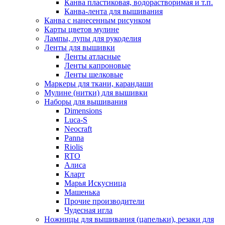
Канва пластиковая, водорастворимая и т.п.
Канва-лента для вышивания
Канва с нанесенным рисунком
Карты цветов мулине
Лампы, лупы для рукоделия
Ленты для вышивки
Ленты атласные
Ленты капроновые
Ленты шелковые
Маркеры для ткани, карандаши
Мулине (нитки) для вышивки
Наборы для вышивания
Dimensions
Luca-S
Neocraft
Panna
Riolis
RTO
Алиса
Кларт
Марья Искусница
Машенька
Прочие производители
Чудесная игла
Ножницы для вышивания (цапельки), резаки для