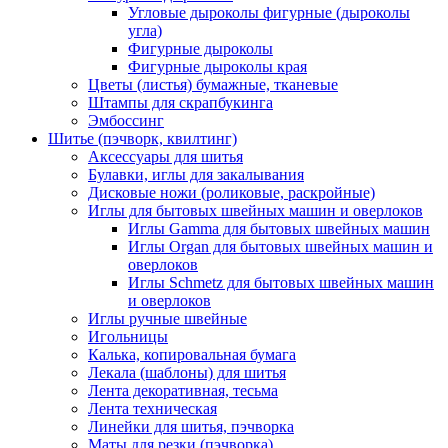
Угловые дыроколы фигурные (дыроколы
угла)
Фигурные дыроколы
Фигурные дыроколы края
Цветы (листья) бумажные, тканевые
Штампы для скрапбукинга
Эмбоссинг
Шитье (пэчворк, квилтинг)
Аксессуары для шитья
Булавки, иглы для закалывания
Дисковые ножи (роликовые, раскройные)
Иглы для бытовых швейных машин и оверлоков
Иглы Gamma для бытовых швейных машин
Иглы Organ для бытовых швейных машин и
оверлоков
Иглы Schmetz для бытовых швейных машин
и оверлоков
Иглы ручные швейные
Игольницы
Калька, копировальная бумага
Лекала (шаблоны) для шитья
Лента декоративная, тесьма
Лента техническая
Линейки для шитья, пэчворка
Маты для резки (пэчворка)