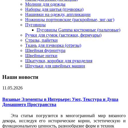
Молнии для одежды
Наборы для шитья (пэчворка)
Нашивки на одежду, аппликации
Ножницы портновские (раскройные, зиг-заг)
Пуговицы
Пуговицы Gamma костюмные (пальтовые)
Ручки для сумок (застежки, фермуары)
Стразы, пайетки
Ткань для пэчворка (отрезы)
Швейная фурнитура
Швейные нитки
Шкатулки, коробки для рукоделия
Шпульки для швейных машин
Наши новости
11.05.2026
Вязаные Элементы в Интерьере: Уют, Текстура и Душа
Домашнего Пространства
Эта статья погрузится в многогранный мир вязаного
декора, исследуя его исторические корни, эстетическую и
функциональную ценность, разнообразие форм и техник