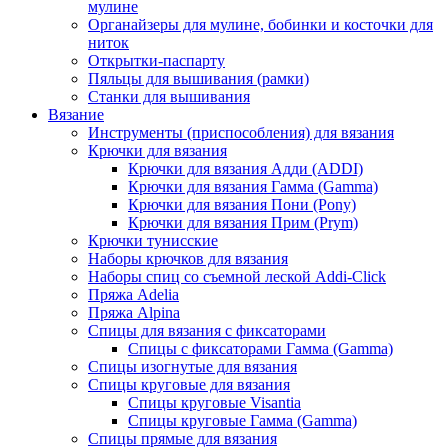
мулине
Органайзеры для мулине, бобинки и косточки для
ниток
Открытки-паспарту
Пяльцы для вышивания (рамки)
Станки для вышивания
Вязание
Инструменты (приспособления) для вязания
Крючки для вязания
Крючки для вязания Адди (ADDI)
Крючки для вязания Гамма (Gamma)
Крючки для вязания Пони (Pony)
Крючки для вязания Прим (Prym)
Крючки тунисские
Наборы крючков для вязания
Наборы спиц со съемной леской Addi-Click
Пряжа Adelia
Пряжа Alpina
Спицы для вязания с фиксаторами
Спицы с фиксаторами Гамма (Gamma)
Спицы изогнутые для вязания
Спицы круговые для вязания
Спицы круговые Visantia
Спицы круговые Гамма (Gamma)
Спицы прямые для вязания