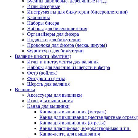
Бусины акриловые, деревянные и т.д.
Иглы бисерные
Инструменты для бижутерии (бисероплетения)
Кабошоны
Наборы бисера
Наборы для бисероплетения
Органайзеры для бисера
Подвески для бижутерии
Проволока для бисера (леска, шнуры)
Фурнитура для бижутерии
Валяние шерсти (фелтинг)
Иглы и инструменты для валяния
Наборы для валяния из шерсти и фетра
Фетр (войлок)
Фигурки из фетра
Шерсть для валяния
Вышивка
Аксессуары для вышивки
Иглы для вышивания
Канва для вышивки
Канва для вышивания (метраж)
Канва для вышивания (нестандартные отрезы
Канва для вышивания (отрезы)
Канва пластиковая, водорастворимая и т.п.
Канва-лента для вышивания