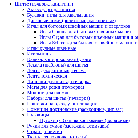
Шитье (пэчворк, квилтинг)
Аксессуары для шитья
Булавки, иглы для закалывания
Дисковые ножи (роликовые, раскройные)
Иглы для бытовых швейных машин и оверлоков
Иглы Gamma для бытовых швейных машин
Иглы Organ для бытовых швейных машин и о
Иглы Schmetz для бытовых швейных машин и
Иглы ручные швейные
Игольницы
Калька, копировальная бумага
Лекала (шаблоны) для шитья
Лента декоративная, тесьма
Лента техническая
Линейки для шитья, пэчворка
Маты для резки (пэчворка)
Молнии для одежды
Наборы для шитья (пэчворка)
Нашивки на одежду, аппликации
Ножницы портновские (раскройные, зиг-заг)
Пуговицы
Пуговицы Gamma костюмные (пальтовые)
Ручки для сумок (застежки, фермуары)
Стразы, пайетки
Ткань для пэчворка (отрезы)