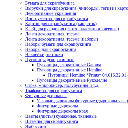
Бумага для скрапбукинга
Вырубки для скрабукинга (чипборды, теги) из карт
Декоративные украшения
Инструменты для скрапбукинга
Картон для скрапбукинга (кардсток)
Клей для рукоделия (скотч, пластинки клеевые)
Лента декоративная, тесьма
Лента декоративная, тесьма (наборы)
Наборы бумаги для скрапбукинга
Наборы для скрапбукинга
Наклейки, натирки
Пуговицы декоративные
Пуговицы декоративные Gamma
Пуговицы декоративные Hemline
Пуговицы Hemline *Prints* 04.016.32.01
Пуговицы декоративные Рукоделие
Страз, микробисер, полубусины и т.д.
Трафареты для скрапбукинга
Фигурные дыроколы
Угловые дыроколы фигурные (дыроколы угла)
Фигурные дыроколы
Фигурные дыроколы края
Цветы (листья) бумажные, тканевые
Штампы для скрапбукинга
Эмбоссинг