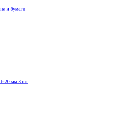
она и бумаги
 d=20 мм 3 шт