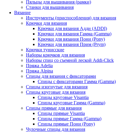
Пяльцы для вышивания (рамки)
Станки для вышивания
Вязание
Инструменты (приспособления) для вязания
Крючки для вязания
Крючки для вязания Адди (ADDI)
Крючки для вязания Гамма (Gamma)
Крючки для вязания Пони (Pony)
Крючки для вязания Прим (Prym)
Крючки тунисские
Наборы крючков для вязания
Наборы спиц со съемной леской Addi-Click
Пряжа Adelia
Пряжа Alpina
Спицы для вязания с фиксаторами
Спицы с фиксаторами Гамма (Gamma)
Спицы изогнутые для вязания
Спицы круговые для вязания
Спицы круговые Visantia
Спицы круговые Гамма (Gamma)
Спицы прямые для вязания
Спицы прямые Visantia
Спицы прямые Гамма (Gamma)
Спицы прямые Пони (Pony)
Чулочные спицы для вязания