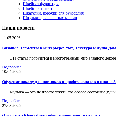
Швейная фурнитура
Швейные нитки
Шкатулки, коробки для рукоделия
Шпульки для швейных машин
Наши новости
11.05.2026
Вязаные Элементы в Интерьере: Уют, Текстура и Душа До
Эта статья погрузится в многогранный мир вязаного декор
Подробнее
10.04.2026
Обучение вокалу для новичков и профессионалов в школе
Музыка — это не просто хобби, это особое состояние души
Подробнее
27.03.2026
Отели сети Rixos: Философия совершенного отдыха