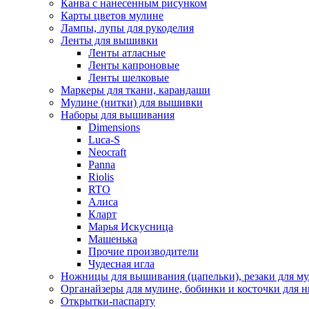
Канва с нанесенным рисунком
Карты цветов мулине
Лампы, лупы для рукоделия
Ленты для вышивки
Ленты атласные
Ленты капроновые
Ленты шелковые
Маркеры для ткани, карандаши
Мулине (нитки) для вышивки
Наборы для вышивания
Dimensions
Luca-S
Neocraft
Panna
Riolis
RTO
Алиса
Кларт
Марья Искусница
Машенька
Прочие производители
Чудесная игла
Ножницы для вышивания (цапельки), резаки для м
Органайзеры для мулине, бобинки и косточки для н
Открытки-паспарту