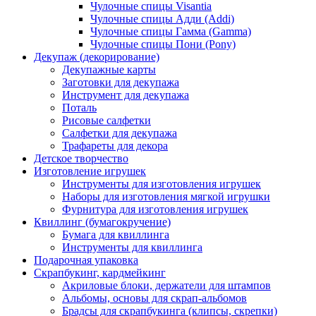
Чулочные спицы Visantia
Чулочные спицы Адди (Addi)
Чулочные спицы Гамма (Gamma)
Чулочные спицы Пони (Pony)
Декупаж (декорирование)
Декупажные карты
Заготовки для декупажа
Инструмент для декупажа
Поталь
Рисовые салфетки
Салфетки для декупажа
Трафареты для декора
Детское творчество
Изготовление игрушек
Инструменты для изготовления игрушек
Наборы для изготовления мягкой игрушки
Фурнитура для изготовления игрушек
Квиллинг (бумагокручение)
Бумага для квиллинга
Инструменты для квиллинга
Подарочная упаковка
Скрапбукинг, кардмейкинг
Акриловые блоки, держатели для штампов
Альбомы, основы для скрап-альбомов
Брадсы для скрапбукинга (клипсы, скрепки)