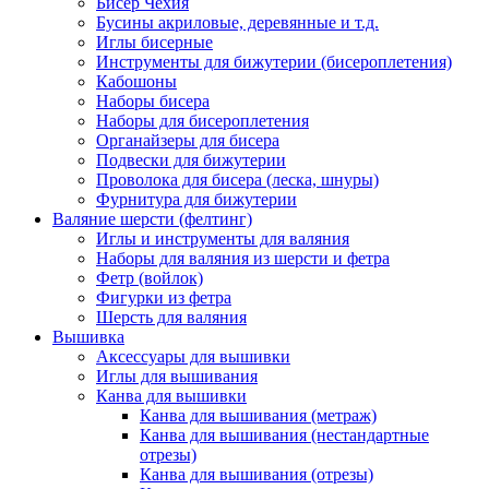
Бисер Чехия
Бусины акриловые, деревянные и т.д.
Иглы бисерные
Инструменты для бижутерии (бисероплетения)
Кабошоны
Наборы бисера
Наборы для бисероплетения
Органайзеры для бисера
Подвески для бижутерии
Проволока для бисера (леска, шнуры)
Фурнитура для бижутерии
Валяние шерсти (фелтинг)
Иглы и инструменты для валяния
Наборы для валяния из шерсти и фетра
Фетр (войлок)
Фигурки из фетра
Шерсть для валяния
Вышивка
Аксессуары для вышивки
Иглы для вышивания
Канва для вышивки
Канва для вышивания (метраж)
Канва для вышивания (нестандартные
отрезы)
Канва для вышивания (отрезы)