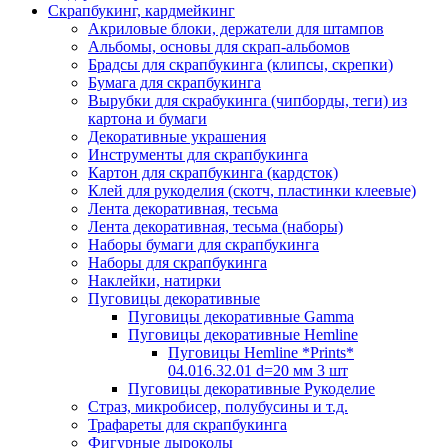
Скрапбукинг, кардмейкинг
Акриловые блоки, держатели для штампов
Альбомы, основы для скрап-альбомов
Брадсы для скрапбукинга (клипсы, скрепки)
Бумага для скрапбукинга
Вырубки для скрабукинга (чипборды, теги) из
картона и бумаги
Декоративные украшения
Инструменты для скрапбукинга
Картон для скрапбукинга (кардсток)
Клей для рукоделия (скотч, пластинки клеевые)
Лента декоративная, тесьма
Лента декоративная, тесьма (наборы)
Наборы бумаги для скрапбукинга
Наборы для скрапбукинга
Наклейки, натирки
Пуговицы декоративные
Пуговицы декоративные Gamma
Пуговицы декоративные Hemline
Пуговицы Hemline *Prints*
04.016.32.01 d=20 мм 3 шт
Пуговицы декоративные Рукоделие
Страз, микробисер, полубусины и т.д.
Трафареты для скрапбукинга
Фигурные дыроколы