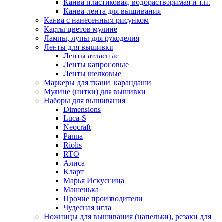
Канва пластиковая, водорастворимая и т.п.
Канва-лента для вышивания
Канва с нанесенным рисунком
Карты цветов мулине
Лампы, лупы для рукоделия
Ленты для вышивки
Ленты атласные
Ленты капроновые
Ленты шелковые
Маркеры для ткани, карандаши
Мулине (нитки) для вышивки
Наборы для вышивания
Dimensions
Luca-S
Neocraft
Panna
Riolis
RTO
Алиса
Кларт
Марья Искусница
Машенька
Прочие производители
Чудесная игла
Ножницы для вышивания (цапельки), резаки для