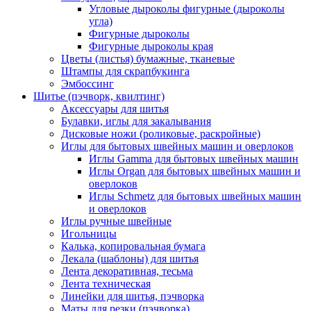
Угловые дыроколы фигурные (дыроколы
угла)
Фигурные дыроколы
Фигурные дыроколы края
Цветы (листья) бумажные, тканевые
Штампы для скрапбукинга
Эмбоссинг
Шитье (пэчворк, квилтинг)
Аксессуары для шитья
Булавки, иглы для закалывания
Дисковые ножи (роликовые, раскройные)
Иглы для бытовых швейных машин и оверлоков
Иглы Gamma для бытовых швейных машин
Иглы Organ для бытовых швейных машин и
оверлоков
Иглы Schmetz для бытовых швейных машин
и оверлоков
Иглы ручные швейные
Игольницы
Калька, копировальная бумага
Лекала (шаблоны) для шитья
Лента декоративная, тесьма
Лента техническая
Линейки для шитья, пэчворка
Маты для резки (пэчворка)