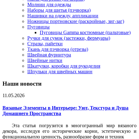
Молнии для одежды
Наборы для шитья (пэчворка)
Нашивки на одежду, аппликации
Ножницы портновские (раскройные, зиг-заг)
Пуговицы
Пуговицы Gamma костюмные (пальтовые)
Ручки для сумок (застежки, фермуары)
Стразы, пайетки
Ткань для пэчворка (отрезы)
Швейная фурнитура
Швейные нитки
Шкатулки, коробки для рукоделия
Шпульки для швейных машин
Наши новости
11.05.2026
Вязаные Элементы в Интерьере: Уют, Текстура и Душа
Домашнего Пространства
Эта статья погрузится в многогранный мир вязаного
декора, исследуя его исторические корни, эстетическую и
функциональную ценность, разнообразие форм и техник