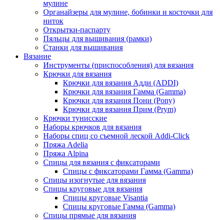
мулине
Органайзеры для мулине, бобинки и косточки для
ниток
Открытки-паспарту
Пяльцы для вышивания (рамки)
Станки для вышивания
Вязание
Инструменты (приспособления) для вязания
Крючки для вязания
Крючки для вязания Адди (ADDI)
Крючки для вязания Гамма (Gamma)
Крючки для вязания Пони (Pony)
Крючки для вязания Прим (Prym)
Крючки тунисские
Наборы крючков для вязания
Наборы спиц со съемной леской Addi-Click
Пряжа Adelia
Пряжа Alpina
Спицы для вязания с фиксаторами
Спицы с фиксаторами Гамма (Gamma)
Спицы изогнутые для вязания
Спицы круговые для вязания
Спицы круговые Visantia
Спицы круговые Гамма (Gamma)
Спицы прямые для вязания