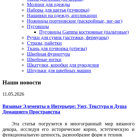
Молнии для одежды
Наборы для шитья (пэчворка)
Нашивки на одежду, аппликации
Ножницы портновские (раскройные, зиг-заг)
Пуговицы
Пуговицы Gamma костюмные (пальтовые)
Ручки для сумок (застежки, фермуары)
Стразы, пайетки
Ткань для пэчворка (отрезы)
Швейная фурнитура
Швейные нитки
Шкатулки, коробки для рукоделия
Шпульки для швейных машин
Наши новости
11.05.2026
Вязаные Элементы в Интерьере: Уют, Текстура и Душа
Домашнего Пространства
Эта статья погрузится в многогранный мир вязаного
декора, исследуя его исторические корни, эстетическую и
функциональную ценность, разнообразие форм и техник