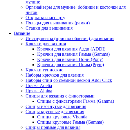
мулине
Органайзеры для мулине, бобинки и косточки для
ниток
Открытки-паспарту
Пяльцы для вышивания (рамки)
Станки для вышивания
Вязание
Инструменты (приспособления) для вязания
Крючки для вязания
Крючки для вязания Адди (ADDI)
Крючки для вязания Гамма (Gamma)
Крючки для вязания Пони (Pony)
Крючки для вязания Прим (Prym)
Крючки тунисские
Наборы крючков для вязания
Наборы спиц со съемной леской Addi-Click
Пряжа Adelia
Пряжа Alpina
Спицы для вязания с фиксаторами
Спицы с фиксаторами Гамма (Gamma)
Спицы изогнутые для вязания
Спицы круговые для вязания
Спицы круговые Visantia
Спицы круговые Гамма (Gamma)
Спицы прямые для вязания