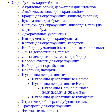
Скрапбукинг, кардмейкинг
Акриловые блоки, держатели для штампов
Альбомы, основы для скрап-альбомов
Брадсы для скрапбукинга (клипсы, скрепки)
Бумага для скрапбукинга
Вырубки для скрабукинга (чипборды, теги) из
картона и бумаги
Декоративные украшения
Инструменты для скрапбукинга
Картон для скрапбукинга (кардсток)
Клей для рукоделия (скотч, пластинки клеевые)
Лента декоративная, тесьма
Лента декоративная, тесьма (наборы)
Наборы бумаги для скрапбукинга
Наборы для скрапбукинга
Наклейки, натирки
Пуговицы декоративные
Пуговицы декоративные Gamma
Пуговицы декоративные Hemline
Пуговицы Hemline *Prints*
04.016.32.01 d=20 мм 3 шт
Пуговицы декоративные Рукоделие
Страз, микробисер, полубусины и т.д.
Трафареты для скрапбукинга
Фигурные дыроколы