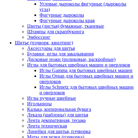
Угловые дыроколы фигурные (дыроколы
угла)
Фигурные дыроколы
Фигурные дыроколы края
Цветы (листья) бумажные, тканевые
Штампы для скрапбукинга
Эмбоссинг
Шитье (пэчворк, квилтинг)
Аксессуары для шитья
Булавки, иглы для закалывания
Дисковые ножи (роликовые, раскройные)
Иглы для бытовых швейных машин и оверлоков
Иглы Gamma для бытовых швейных машин
Иглы Organ для бытовых швейных машин и
оверлоков
Иглы Schmetz для бытовых швейных машин
и оверлоков
Иглы ручные швейные
Игольницы
Калька, копировальная бумага
Лекала (шаблоны) для шитья
Лента декоративная, тесьма
Лента техническая
Линейки для шитья, пэчворка
Маты для резки (пэчворка)