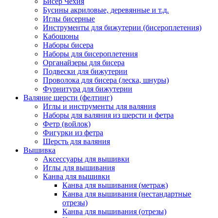
Бисер Чехия
Бусины акриловые, деревянные и т.д.
Иглы бисерные
Инструменты для бижутерии (бисероплетения)
Кабошоны
Наборы бисера
Наборы для бисероплетения
Органайзеры для бисера
Подвески для бижутерии
Проволока для бисера (леска, шнуры)
Фурнитура для бижутерии
Валяние шерсти (фелтинг)
Иглы и инструменты для валяния
Наборы для валяния из шерсти и фетра
Фетр (войлок)
Фигурки из фетра
Шерсть для валяния
Вышивка
Аксессуары для вышивки
Иглы для вышивания
Канва для вышивки
Канва для вышивания (метраж)
Канва для вышивания (нестандартные
отрезы)
Канва для вышивания (отрезы)