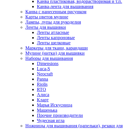
Канва пластиковая, водорастворимая и т.п.
Канва-лента для вышивания
Канва с нанесенным рисунком
Карты цветов мулине
Лампы, лупы для рукоделия
Ленты для вышивки
Ленты атласные
Ленты капроновые
Ленты шелковые
Маркеры для ткани, карандаши
Мулине (нитки) для вышивки
Наборы для вышивания
Dimensions
Luca-S
Neocraft
Panna
Riolis
RTO
Алиса
Кларт
Марья Искусница
Машенька
Прочие производители
Чудесная игла
Ножницы для вышивания (цапельки), резаки для