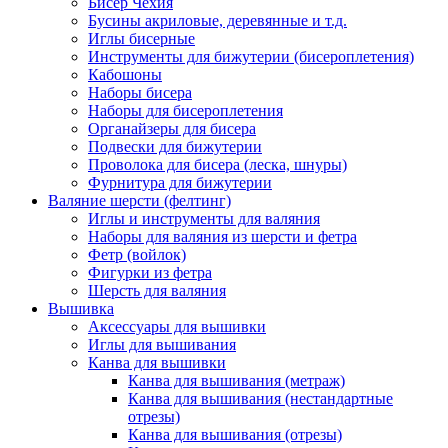
Бисер Чехия
Бусины акриловые, деревянные и т.д.
Иглы бисерные
Инструменты для бижутерии (бисероплетения)
Кабошоны
Наборы бисера
Наборы для бисероплетения
Органайзеры для бисера
Подвески для бижутерии
Проволока для бисера (леска, шнуры)
Фурнитура для бижутерии
Валяние шерсти (фелтинг)
Иглы и инструменты для валяния
Наборы для валяния из шерсти и фетра
Фетр (войлок)
Фигурки из фетра
Шерсть для валяния
Вышивка
Аксессуары для вышивки
Иглы для вышивания
Канва для вышивки
Канва для вышивания (метраж)
Канва для вышивания (нестандартные
отрезы)
Канва для вышивания (отрезы)