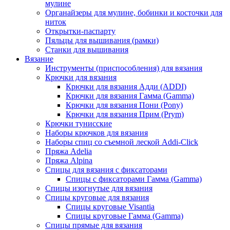
мулине
Органайзеры для мулине, бобинки и косточки для
ниток
Открытки-паспарту
Пяльцы для вышивания (рамки)
Станки для вышивания
Вязание
Инструменты (приспособления) для вязания
Крючки для вязания
Крючки для вязания Адди (ADDI)
Крючки для вязания Гамма (Gamma)
Крючки для вязания Пони (Pony)
Крючки для вязания Прим (Prym)
Крючки тунисские
Наборы крючков для вязания
Наборы спиц со съемной леской Addi-Click
Пряжа Adelia
Пряжа Alpina
Спицы для вязания с фиксаторами
Спицы с фиксаторами Гамма (Gamma)
Спицы изогнутые для вязания
Спицы круговые для вязания
Спицы круговые Visantia
Спицы круговые Гамма (Gamma)
Спицы прямые для вязания