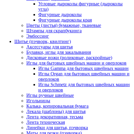
Угловые дыроколы фигурные (дыроколы
угла)
Фигурные дыроколы
Фигурные дыроколы края
Цветы (листья) бумажные, тканевые
Штампы для скрапбукинга
Эмбоссинг
Шитье (пэчворк, квилтинг)
Аксессуары для шитья
Булавки, иглы для закалывания
Дисковые ножи (роликовые, раскройные)
Иглы для бытовых швейных машин и оверлоков
Иглы Gamma для бытовых швейных машин
Иглы Organ для бытовых швейных машин и
оверлоков
Иглы Schmetz для бытовых швейных машин
и оверлоков
Иглы ручные швейные
Игольницы
Калька, копировальная бумага
Лекала (шаблоны) для шитья
Лента декоративная, тесьма
Лента техническая
Линейки для шитья, пэчворка
Маты для резки (пэчворка)