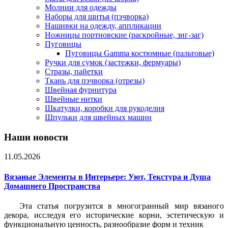
Молнии для одежды
Наборы для шитья (пэчворка)
Нашивки на одежду, аппликации
Ножницы портновские (раскройные, зиг-заг)
Пуговицы
Пуговицы Gamma костюмные (пальтовые)
Ручки для сумок (застежки, фермуары)
Стразы, пайетки
Ткань для пэчворка (отрезы)
Швейная фурнитура
Швейные нитки
Шкатулки, коробки для рукоделия
Шпульки для швейных машин
Наши новости
11.05.2026
Вязаные Элементы в Интерьере: Уют, Текстура и Душа
Домашнего Пространства
Эта статья погрузится в многогранный мир вязаного
декора, исследуя его исторические корни, эстетическую и
функциональную ценность, разнообразие форм и техник