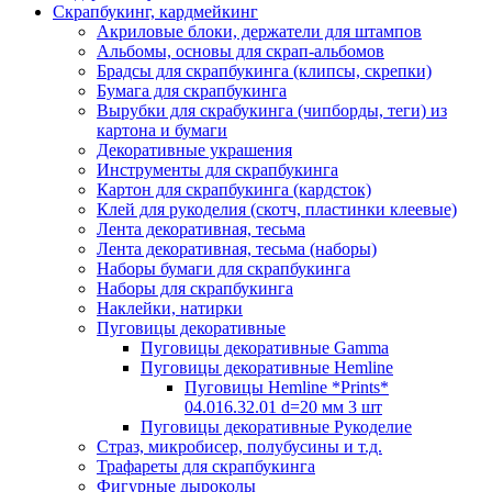
Скрапбукинг, кардмейкинг
Акриловые блоки, держатели для штампов
Альбомы, основы для скрап-альбомов
Брадсы для скрапбукинга (клипсы, скрепки)
Бумага для скрапбукинга
Вырубки для скрабукинга (чипборды, теги) из
картона и бумаги
Декоративные украшения
Инструменты для скрапбукинга
Картон для скрапбукинга (кардсток)
Клей для рукоделия (скотч, пластинки клеевые)
Лента декоративная, тесьма
Лента декоративная, тесьма (наборы)
Наборы бумаги для скрапбукинга
Наборы для скрапбукинга
Наклейки, натирки
Пуговицы декоративные
Пуговицы декоративные Gamma
Пуговицы декоративные Hemline
Пуговицы Hemline *Prints*
04.016.32.01 d=20 мм 3 шт
Пуговицы декоративные Рукоделие
Страз, микробисер, полубусины и т.д.
Трафареты для скрапбукинга
Фигурные дыроколы