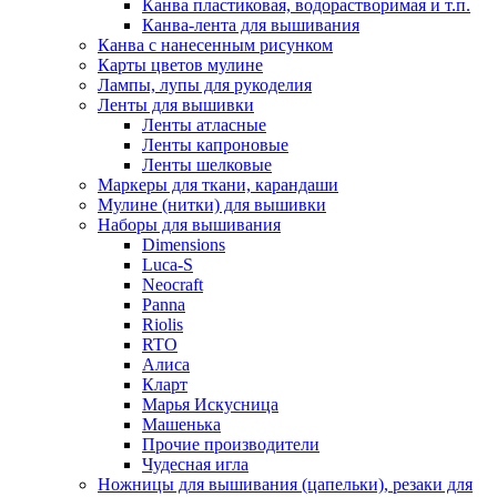
Канва пластиковая, водорастворимая и т.п.
Канва-лента для вышивания
Канва с нанесенным рисунком
Карты цветов мулине
Лампы, лупы для рукоделия
Ленты для вышивки
Ленты атласные
Ленты капроновые
Ленты шелковые
Маркеры для ткани, карандаши
Мулине (нитки) для вышивки
Наборы для вышивания
Dimensions
Luca-S
Neocraft
Panna
Riolis
RTO
Алиса
Кларт
Марья Искусница
Машенька
Прочие производители
Чудесная игла
Ножницы для вышивания (цапельки), резаки для