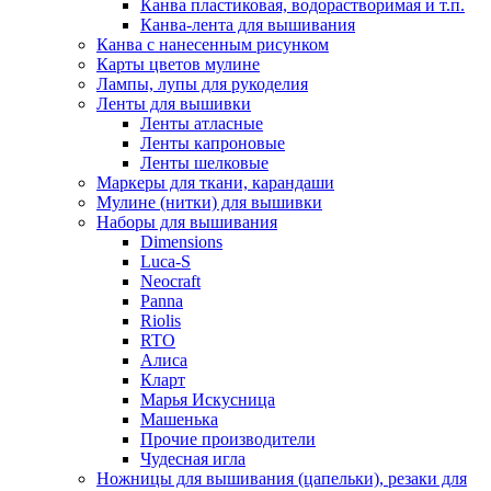
Канва пластиковая, водорастворимая и т.п.
Канва-лента для вышивания
Канва с нанесенным рисунком
Карты цветов мулине
Лампы, лупы для рукоделия
Ленты для вышивки
Ленты атласные
Ленты капроновые
Ленты шелковые
Маркеры для ткани, карандаши
Мулине (нитки) для вышивки
Наборы для вышивания
Dimensions
Luca-S
Neocraft
Panna
Riolis
RTO
Алиса
Кларт
Марья Искусница
Машенька
Прочие производители
Чудесная игла
Ножницы для вышивания (цапельки), резаки для