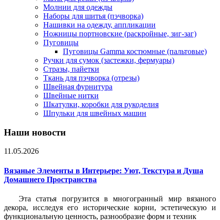
Молнии для одежды
Наборы для шитья (пэчворка)
Нашивки на одежду, аппликации
Ножницы портновские (раскройные, зиг-заг)
Пуговицы
Пуговицы Gamma костюмные (пальтовые)
Ручки для сумок (застежки, фермуары)
Стразы, пайетки
Ткань для пэчворка (отрезы)
Швейная фурнитура
Швейные нитки
Шкатулки, коробки для рукоделия
Шпульки для швейных машин
Наши новости
11.05.2026
Вязаные Элементы в Интерьере: Уют, Текстура и Душа
Домашнего Пространства
Эта статья погрузится в многогранный мир вязаного
декора, исследуя его исторические корни, эстетическую и
функциональную ценность, разнообразие форм и техник