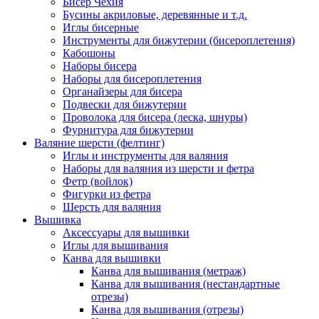
Бисер Чехия
Бусины акриловые, деревянные и т.д.
Иглы бисерные
Инструменты для бижутерии (бисероплетения)
Кабошоны
Наборы бисера
Наборы для бисероплетения
Органайзеры для бисера
Подвески для бижутерии
Проволока для бисера (леска, шнуры)
Фурнитура для бижутерии
Валяние шерсти (фелтинг)
Иглы и инструменты для валяния
Наборы для валяния из шерсти и фетра
Фетр (войлок)
Фигурки из фетра
Шерсть для валяния
Вышивка
Аксессуары для вышивки
Иглы для вышивания
Канва для вышивки
Канва для вышивания (метраж)
Канва для вышивания (нестандартные
отрезы)
Канва для вышивания (отрезы)