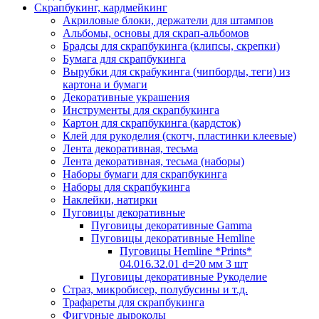
Скрапбукинг, кардмейкинг
Акриловые блоки, держатели для штампов
Альбомы, основы для скрап-альбомов
Брадсы для скрапбукинга (клипсы, скрепки)
Бумага для скрапбукинга
Вырубки для скрабукинга (чипборды, теги) из
картона и бумаги
Декоративные украшения
Инструменты для скрапбукинга
Картон для скрапбукинга (кардсток)
Клей для рукоделия (скотч, пластинки клеевые)
Лента декоративная, тесьма
Лента декоративная, тесьма (наборы)
Наборы бумаги для скрапбукинга
Наборы для скрапбукинга
Наклейки, натирки
Пуговицы декоративные
Пуговицы декоративные Gamma
Пуговицы декоративные Hemline
Пуговицы Hemline *Prints*
04.016.32.01 d=20 мм 3 шт
Пуговицы декоративные Рукоделие
Страз, микробисер, полубусины и т.д.
Трафареты для скрапбукинга
Фигурные дыроколы