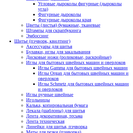
Угловые дыроколы фигурные (дыроколы
угла)
Фигурные дыроколы
Фигурные дыроколы края
Цветы (листья) бумажные, тканевые
Штампы для скрапбукинга
Эмбоссинг
Шитье (пэчворк, квилтинг)
Аксессуары для шитья
Булавки, иглы для закалывания
Дисковые ножи (роликовые, раскройные)
Иглы для бытовых швейных машин и оверлоков
Иглы Gamma для бытовых швейных машин
Иглы Organ для бытовых швейных машин и
оверлоков
Иглы Schmetz для бытовых швейных машин
и оверлоков
Иглы ручные швейные
Игольницы
Калька, копировальная бумага
Лекала (шаблоны) для шитья
Лента декоративная, тесьма
Лента техническая
Линейки для шитья, пэчворка
Маты для резки (пэчворка)