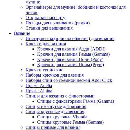
мулине
Органайзеры для мулине, бобинки и косточки для
ниток
Открытки-паспарту
Пяльцы для вышивания (рамки)
Станки для вышивания
Вязание
Инструменты (приспособления) для вязания
Крючки для вязания
Крючки для вязания Адди (ADDI)
Крючки для вязания Гамма (Gamma)
Крючки для вязания Пони (Pony)
Крючки для вязания Прим (Prym)
Крючки тунисские
Наборы крючков для вязания
Наборы спиц со съемной леской Addi-Click
Пряжа Adelia
Пряжа Alpina
Спицы для вязания с фиксаторами
Спицы с фиксаторами Гамма (Gamma)
Спицы изогнутые для вязания
Спицы круговые для вязания
Спицы круговые Visantia
Спицы круговые Гамма (Gamma)
Спицы прямые для вязания