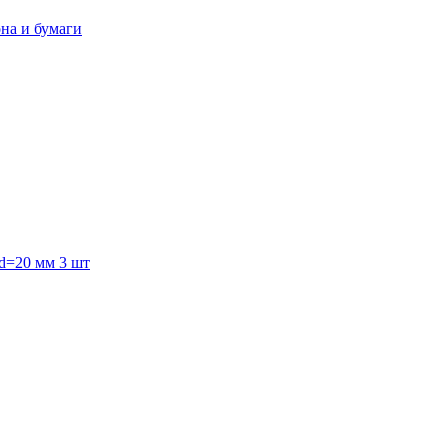
она и бумаги
 d=20 мм 3 шт