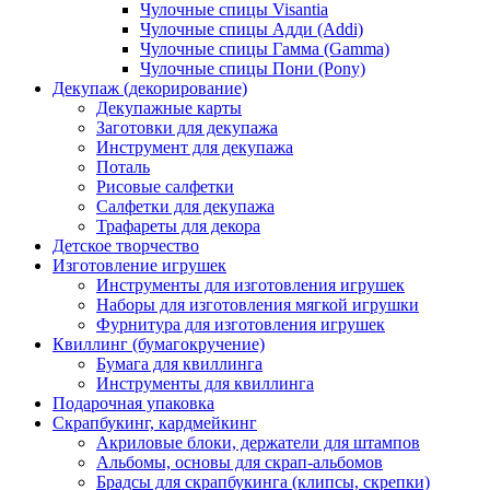
Чулочные спицы Visantia
Чулочные спицы Адди (Addi)
Чулочные спицы Гамма (Gamma)
Чулочные спицы Пони (Pony)
Декупаж (декорирование)
Декупажные карты
Заготовки для декупажа
Инструмент для декупажа
Поталь
Рисовые салфетки
Салфетки для декупажа
Трафареты для декора
Детское творчество
Изготовление игрушек
Инструменты для изготовления игрушек
Наборы для изготовления мягкой игрушки
Фурнитура для изготовления игрушек
Квиллинг (бумагокручение)
Бумага для квиллинга
Инструменты для квиллинга
Подарочная упаковка
Скрапбукинг, кардмейкинг
Акриловые блоки, держатели для штампов
Альбомы, основы для скрап-альбомов
Брадсы для скрапбукинга (клипсы, скрепки)