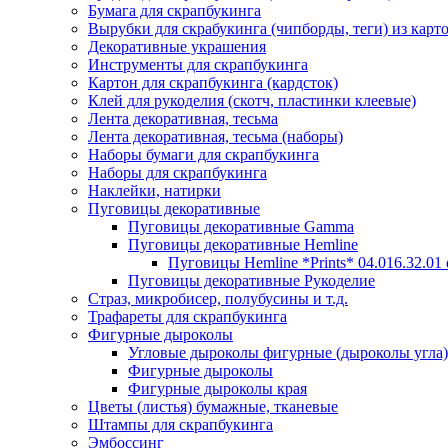
Бумага для скрапбукинга
Вырубки для скрабукинга (чипборды, теги) из карт
Декоративные украшения
Инструменты для скрапбукинга
Картон для скрапбукинга (кардсток)
Клей для рукоделия (скотч, пластинки клеевые)
Лента декоративная, тесьма
Лента декоративная, тесьма (наборы)
Наборы бумаги для скрапбукинга
Наборы для скрапбукинга
Наклейки, натирки
Пуговицы декоративные
Пуговицы декоративные Gamma
Пуговицы декоративные Hemline
Пуговицы Hemline *Prints* 04.016.32.01
Пуговицы декоративные Рукоделие
Страз, микробисер, полубусины и т.д.
Трафареты для скрапбукинга
Фигурные дыроколы
Угловые дыроколы фигурные (дыроколы угла)
Фигурные дыроколы
Фигурные дыроколы края
Цветы (листья) бумажные, тканевые
Штампы для скрапбукинга
Эмбоссинг