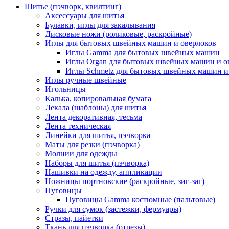
Шитье (пэчворк, квилтинг)
Аксессуары для шитья
Булавки, иглы для закалывания
Дисковые ножи (роликовые, раскройные)
Иглы для бытовых швейных машин и оверлоков
Иглы Gamma для бытовых швейных машин
Иглы Organ для бытовых швейных машин и о
Иглы Schmetz для бытовых швейных машин и
Иглы ручные швейные
Игольницы
Калька, копировальная бумага
Лекала (шаблоны) для шитья
Лента декоративная, тесьма
Лента техническая
Линейки для шитья, пэчворка
Маты для резки (пэчворка)
Молнии для одежды
Наборы для шитья (пэчворка)
Нашивки на одежду, аппликации
Ножницы портновские (раскройные, зиг-заг)
Пуговицы
Пуговицы Gamma костюмные (пальтовые)
Ручки для сумок (застежки, фермуары)
Стразы, пайетки
Ткань для пэчворка (отрезы)