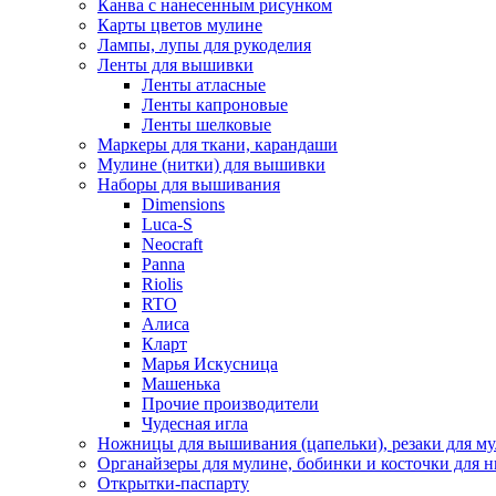
Канва с нанесенным рисунком
Карты цветов мулине
Лампы, лупы для рукоделия
Ленты для вышивки
Ленты атласные
Ленты капроновые
Ленты шелковые
Маркеры для ткани, карандаши
Мулине (нитки) для вышивки
Наборы для вышивания
Dimensions
Luca-S
Neocraft
Panna
Riolis
RTO
Алиса
Кларт
Марья Искусница
Машенька
Прочие производители
Чудесная игла
Ножницы для вышивания (цапельки), резаки для м
Органайзеры для мулине, бобинки и косточки для н
Открытки-паспарту