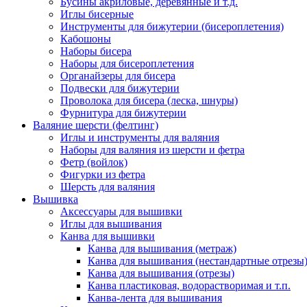
Бусины акриловые, деревянные и т.д.
Иглы бисерные
Инструменты для бижутерии (бисероплетения)
Кабошоны
Наборы бисера
Наборы для бисероплетения
Органайзеры для бисера
Подвески для бижутерии
Проволока для бисера (леска, шнуры)
Фурнитура для бижутерии
Валяние шерсти (фелтинг)
Иглы и инструменты для валяния
Наборы для валяния из шерсти и фетра
Фетр (войлок)
Фигурки из фетра
Шерсть для валяния
Вышивка
Аксессуары для вышивки
Иглы для вышивания
Канва для вышивки
Канва для вышивания (метраж)
Канва для вышивания (нестандартные отрезы
Канва для вышивания (отрезы)
Канва пластиковая, водорастворимая и т.п.
Канва-лента для вышивания