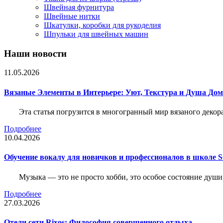
Швейная фурнитура
Швейные нитки
Шкатулки, коробки для рукоделия
Шпульки для швейных машин
Наши новости
11.05.2026
Вязаные Элементы в Интерьере: Уют, Текстура и Душа До
Эта статья погрузится в многогранный мир вязаного декор
Подробнее
10.04.2026
Обучение вокалу для новичков и профессионалов в школе
Музыка — это не просто хобби, это особое состояние души
Подробнее
27.03.2026
Отели сети Rixos: Философия совершенного отдыха