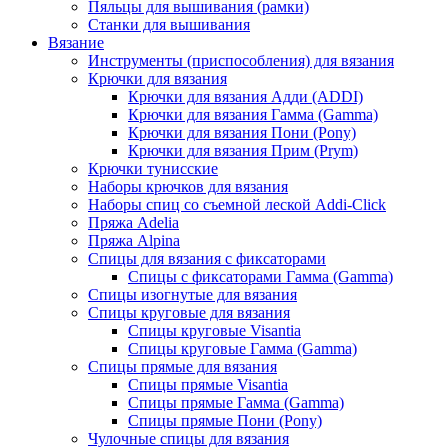
Пяльцы для вышивания (рамки)
Станки для вышивания
Вязание
Инструменты (приспособления) для вязания
Крючки для вязания
Крючки для вязания Адди (ADDI)
Крючки для вязания Гамма (Gamma)
Крючки для вязания Пони (Pony)
Крючки для вязания Прим (Prym)
Крючки тунисские
Наборы крючков для вязания
Наборы спиц со съемной леской Addi-Click
Пряжа Adelia
Пряжа Alpina
Спицы для вязания с фиксаторами
Спицы с фиксаторами Гамма (Gamma)
Спицы изогнутые для вязания
Спицы круговые для вязания
Спицы круговые Visantia
Спицы круговые Гамма (Gamma)
Спицы прямые для вязания
Спицы прямые Visantia
Спицы прямые Гамма (Gamma)
Спицы прямые Пони (Pony)
Чулочные спицы для вязания